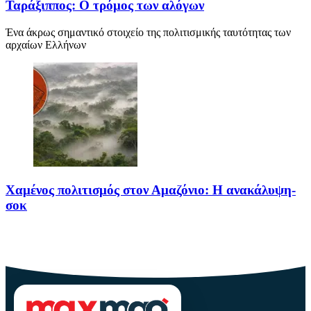
Ταράξιππος: Ο τρόμος των αλόγων
Ένα άκρως σημαντικό στοιχείο της πολιτισμικής ταυτότητας των
αρχαίων Ελλήνων
Χαμένος πολιτισμός στον Αμαζόνιο: Η ανακάλυψη-
σοκ
Για δεκαετίες, ο Αμαζόνιος θεωρούνταν μια σχεδόν παρθένα
ζούγκλα, ανέγγιχτη