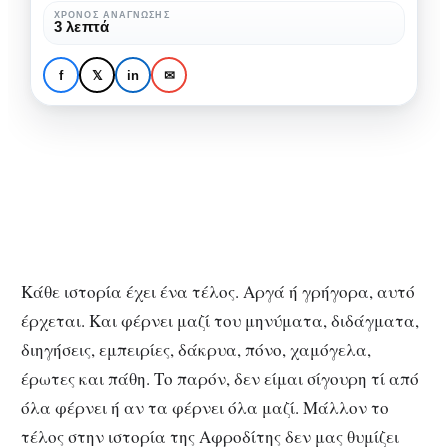
Ένα
ΧΡΌΝΟΣ ΑΝΆΓΝΩΣΗΣ
3 λεπτά
κόμμα,
NEXT CHAPTER
ΣΠΟΥΔΑΊΑ ΓΥΝΑΊΚΑ
πριν
Κεφάλαιο 11ο : « Ένα
f
𝕏
in
✉
την
κόμμα, πριν την τελεία.»
τελεία.»
Κάθε ιστορία έχει ένα τέλος. Αργά ή γρήγορα, αυτό
έρχεται. Και φέρνει μαζί του μηνύματα, διδάγματα,
διηγήσεις, εμπειρίες, δάκρυα, πόνο, χαμόγελα,
έρωτες και πάθη. Το παρόν, δεν είμαι σίγουρη τί από
όλα φέρνει ή αν τα φέρνει όλα μαζί. Μάλλον το
τέλος στην ιστορία της Αφροδίτης δεν μας θυμίζει