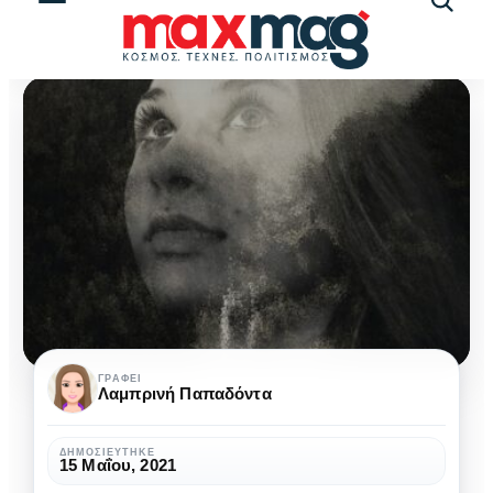
Αναζήτ
άρθρω
Κεφάλαιο
ΓΡΆΦΕΙ
Λαμπρινή Παπαδόντα
11ο
:
ΔΗΜΟΣΙΕΎΤΗΚΕ
15 Μαΐου, 2021
«