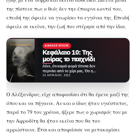
της πίστευε πως ο θεός δεν την έπαιρνε κοντά του,
επειδή της όφειλε να γνωρίσει τα εγγόνια της. Επειδή
όφειλε σε εκείνα, την ζωή που στέρησε από την ίδια.
ΔΙΆΒΑΣΕ ΕΠΊΣΗΣ
Κεφάλαιο 10: Της
μοίρας το παιχνίδι
Λένε, ότι καμιά φορά τίποτα δεν
περνάει από το χέρι μας. Ότι η
μοίρα, η ζωή,…
15 ΑΠΡΙΛΊΟΥ, 2021
Ο Αλέξανδρος, είχε αποφασίσει ότι θα έμενε μαζί της
όπου και να πήγαινε. Αν και ο ίδιος ήταν υγιέστατος,
παρά το 79 του χρόνια, ήξερε πως ο χωρισμός του με
την Αφροδίτη θα ήταν εκείνο που θα τον
αρρώσταινε. Έτσι και αποφάσισε να μετακομίσει