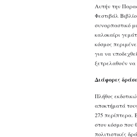
Πεδίον
Αυτήν την Παρασ
του
Φεστιβάλ Βιβλίο
Άρεως
συναρπαστικό μι
καλοκαίρι γεμάτ
κόσμος περιμένει
για να υποδεχθεί
ξετρελαθούν να
Διάφορες δράσε
51ο
Πλήθος εκδοτικώ
αποκτήματά τους
275 περίπτερα. 
στον κόσμο που 
πολιτιστικές δρ