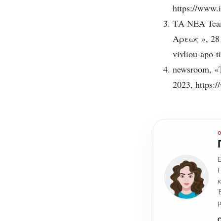
https://www.i
ΤΑ ΝΕΑ Team
Αρεως », 28 
vivliou-apo-t
newsroom, «
2023, https:/
Ε
Π
κ
Έ
μ