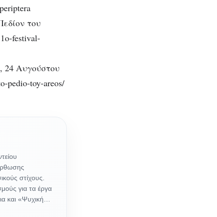
periptera
Πεδίον του
o-festival-
, 24 Αυγούστου
to-pedio-toy-areos/
ντείου
ιόρθωσης
ικούς στίχους.
μούς για τα έργα
ρια και «Ψυχική…