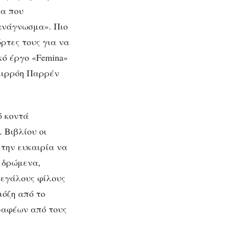
τα που
 ανάγνωσμα». Πιο
όρτες τους για να
κό έργο «Femina»
λλιρρόη Παρρέν
ό κοντά
 Βιβλίου οι
 την ευκαιρία να
ά δρώμενα,
μεγάλους φίλους
όζη από το
ραφέων από τους