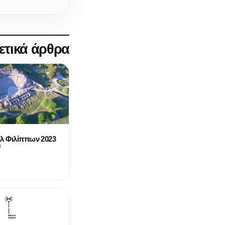
ετικά άρθρα
άλ Φιλίππων 2023
3