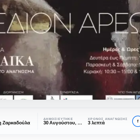
ΔΗΜΟΣΙΕΎΤΗΚΕ
ΧΡΌΝΟΣ ΑΝΆΓΝΩΣΗΣ
f
η Ζαρκαδούλα
30 Αυγούστου, 2023
3 λεπτά