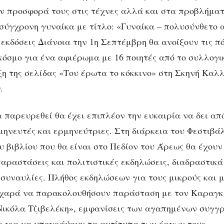
ην προσφορά τους στις τέχνες αλλά και στα προβλήμα
 σύγχρονη γυναίκα με τίτλο: «Γυναίκα – πολυσύνθετο
εκδόσεις Διάνοια την 1η Σεπτέμβρη θα ανοίξουν τις π
κόσμο για ένα αφιέρωμα με 16 ποιητές από το συλλογι
ξη της σελίδας «Του έρωτα το κόκκινο» στη Σκηνή Κα
.
α παρευρεθεί θα έχει επιπλέον την ευκαιρία να δει απ
ηνευτές και ερμηνεύτριες. Στη διάρκεια του Φεστιβάλ
υ βιβλίου που θα είναι στο Πεδίον του Άρεως θα έχουν
παραστάσεις και πολιτιστικές εκδηλώσεις, διαδραστικ
συναυλίες. Πλήθος εκδηλώσεων για τους μικρούς και 
 χαρά να παρακολουθήσουν παράσταση με τον Καραγκι
Νικόλα Τζιβελέκη», εμφανίσεις των αγαπημένων συγγ
υς για να υπογράψουν τα αντίτυπα των έργων τους.