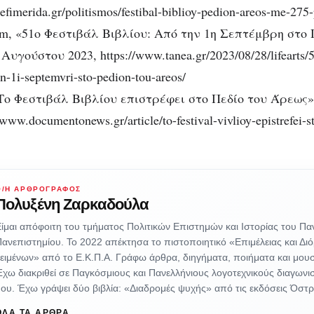
efimerida.gr/politismos/festibal-biblioy-pedion-areos-me-275-
, «51ο Φεστιβάλ Βιβλίου: Από την 1η Σεπτέμβρη στο 
Αυγούστου 2023, https://www.tanea.gr/2023/08/28/lifearts/51
in-1i-septemvri-sto-pedion-tou-areos/
Το Φεστιβάλ Βιβλίου επιστρέφει στο Πεδίο του Άρεως»
/www.documentonews.gr/article/to-festival-vivlioy-epistrefei-s
Ο/Η ΑΡΘΡΟΓΡΆΦΟΣ
Πολυξένη Ζαρκαδούλα
ίμαι απόφοιτη του τμήματος Πολιτικών Επιστημών και Ιστορίας του Πα
ανεπιστημίου. Το 2022 απέκτησα το πιστοποιητικό «Επιμέλειας και Δ
ειμένων» από το Ε.Κ.Π.Α. Γράφω άρθρα, διηγήματα, ποιήματα και μουσ
χω διακριθεί σε Παγκόσμιους και Πανελλήνιους λογοτεχνικούς διαγωνισ
ου. Έχω γράψει δύο βιβλία: «Διαδρομές ψυχής» από τις εκδόσεις Όστ
ΌΛΑ ΤΑ ΆΡΘΡΑ