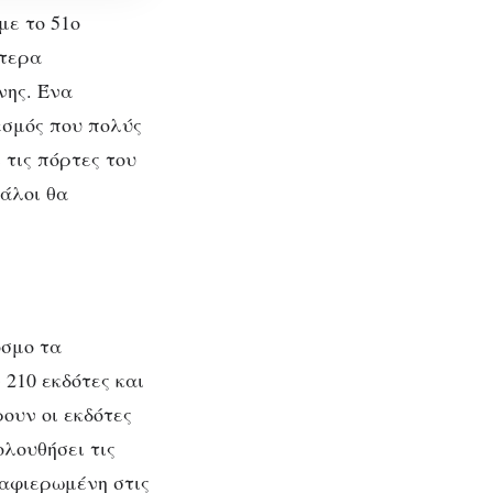
με το 51ο
ίτερα
νης. Ένα
εσμός που πολύς
 τις πόρτες του
γάλοι θα
 στο
όσμο τα
210 εκδότες και
ουν οι εκδότες
λουθήσει τις
 αφιερωμένη στις