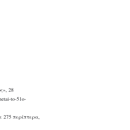
ς», 28
etai-to-51o-
ε 275 περίπτερα,