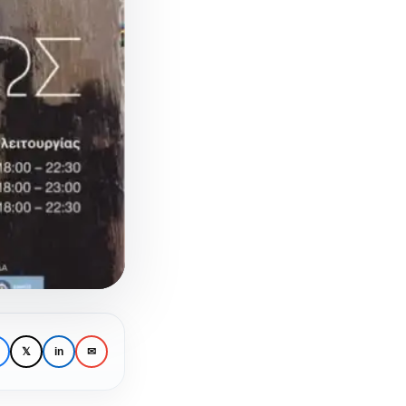
𝕏
in
✉