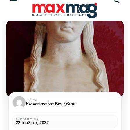
Αναζήτ
άρθρω
Γυναίκες
ΓΡΆΦΕΙ
Κωνσταντίνα Βενιζέλου
ποιήτριες
της
ΔΗΜΟΣΙΕΎΤΗΚΕ
22 Ιουλίου, 2022
Αρχαίας