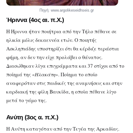
Πηγή: www.argolikeseidhseis.gr
Ήριννα
(4ος αι. π.Χ.)
Η Ήριννα ήταν ποιήτρια από την Τήλο πέθανε σε
ηλικία μόλις δεκαεννέα ετών. Ο ποιητής
Ασκληπιάδης υποστηρίζει ότι θα κέρδιζε τεράστια
φήμη, αν δεν την είχε προλάβει ο θάνατος.
Διασώθηκαν λίγα επιγράμματα και 37 στίχοι από το
ποίημά της «
Ηλακάτη
». Ποίημα το οποίο
αναφερόταν στις παιδικές της αναμνήσεις και στην
καρδιακή της φίλη Βαυκίδα, η οποία πέθανε λίγο
μετά το γάμο της.
Ανύτη
(3ος α. π.Χ.)
Η Ανύτη καταγόταν από την Τεγέα της Αρκαδίας.