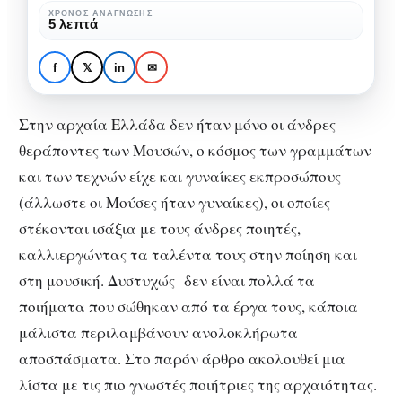
Ελλάδας
ΧΡΌΝΟΣ ΑΝΆΓΝΩΣΗΣ
5 λεπτά
ΠΟΛΙΤΙΣΜΌΣ
Γυναίκες ποιήτριες της
f
𝕏
in
✉
Αρχαίας Ελλάδας
Στην αρχαία Ελλάδα δεν ήταν μόνο οι άνδρες
θεράποντες των Μουσών, ο κόσμος των γραμμάτων
και των τεχνών είχε και γυναίκες εκπροσώπους
(άλλωστε οι Μούσες ήταν γυναίκες), οι οποίες
στέκονται ισάξια με τους άνδρες ποιητές,
καλλιεργώντας τα ταλέντα τους στην ποίηση και
στη μουσική. Δυστυχώς δεν είναι πολλά τα
ποιήματα που σώθηκαν από τα έργα τους, κάποια
μάλιστα περιλαμβάνουν ανολοκλήρωτα
αποσπάσματα. Στο παρόν άρθρο ακολουθεί μια
λίστα με τις πιο γνωστές ποιήτριες της αρχαιότητας.