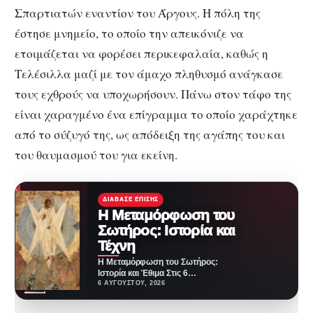
Σπαρτιατών εναντίον του Άργους. Η πόλη της
έστησε μνημείο, το οποίο την απεικόνιζε να
ετοιμάζεται να φορέσει περικεφαλαία, καθώς η
Τελέσιλλα μαζί με τον άμαχο πληθυσμό ανάγκασε
τους εχθρούς να υποχωρήσουν. Πάνω στον τάφο της
είναι χαραγμένο ένα επίγραμμα το οποίο χαράχτηκε
από το σύζυγό της, ως απόδειξη της αγάπης του και
του θαυμασμού του για εκείνη.
ΔΙΆΒΑΣΕ ΕΠΊΣΗΣ
Η Μεταμόρφωση του
Σωτήρος: Ιστορία και
Τέχνη
Η Μεταμόρφωση του Σωτήρος:
Ιστορία και Έθιμα Στις 6
Αυγούστου η ορθόδοξη
6 ΑΥΓΟΎΣΤΟΥ, 2026
εκκλησία εορτάζει μία από…