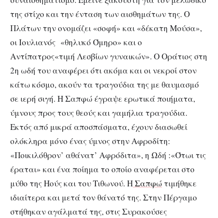
της στίχο και την ένταση των αισθημάτων της. Ο
Πλάτων την ονομάζει «σοφή» και «δέκατη Μούσα»,
οι Ιουλιανός «θηλυκό Όμηρο» και ο
Αντίπατρος«τιμή Λεσβίων γυναικών». Ο Οράτιος στη
2η ωδή του αναφέρει ότι ακόμα και οι νεκροί στον
κάτω κόσμο, ακούν τα τραγούδια της με θαυμασμό
σε ιερή σιγή. Η Σαπφώ έγραψε ερωτικά ποιήματα,
ύμνους προς τους θεούς και γαμήλια τραγούδια.
Εκτός από μικρά αποσπάσματα, έχουν διασωθεί
ολόκληρα μόνο ένας ύμνος στην Αφροδίτη:
«Ποικιλόθρον’ αθάνατ’ Αφρόδιτα», η Ωδή :«Ότωι τις
έραται» και ένα ποίημα το οποίο αναφέρεται στο
μύθο της Ηούς και του Τιθωνού. Η
Σαπφώ
τιμήθηκε
ιδιαίτερα και μετά τον θάνατό της. Στην Πέργαμο
στήθηκαν αγάλματά της, στις Συρακούσες