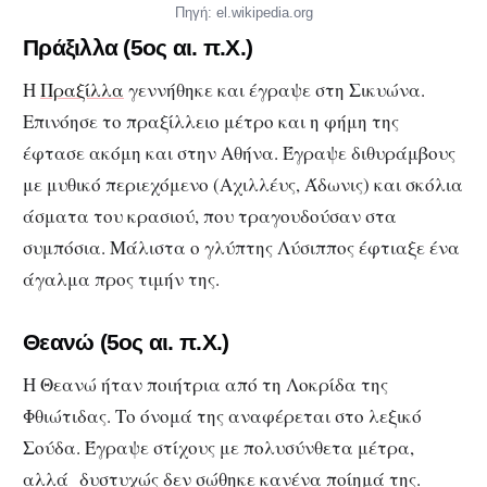
Πηγή: el.wikipedia.org
Πράξιλλα (5ος αι. π.Χ.)
Η
Πραξίλλα
γεννήθηκε και έγραψε στη Σικυώνα.
Επινόησε το πραξίλλειο μέτρο και η φήμη της
έφτασε ακόμη και στην Αθήνα. Έγραψε διθυράμβους
με μυθικό περιεχόμενο (Αχιλλέυς, Άδωνις) και σκόλια
άσματα του κρασιού, που τραγουδούσαν στα
συμπόσια. Μάλιστα ο γλύπτης Λύσιππος έφτιαξε ένα
άγαλμα προς τιμήν της.
Θεανώ
(5ος αι. π.Χ.)
Η Θεανώ ήταν ποιήτρια από τη Λοκρίδα της
Φθιώτιδας. Το όνομά της αναφέρεται στο λεξικό
Σούδα. Έγραψε στίχους με πολυσύνθετα μέτρα,
αλλά δυστυχώς δεν σώθηκε κανένα ποίημά της.