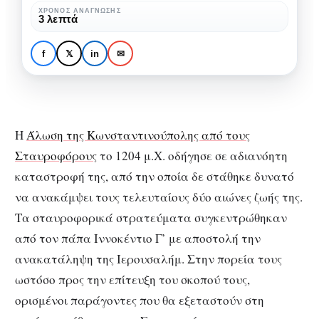
Σταυροφορίας
ΧΡΌΝΟΣ ΑΝΆΓΝΩΣΗΣ
3 λεπτά
ΙΣΤΟΡΊΑ
ΠΟΛΙΤΙΣΜΌΣ
Παράγοντες εκτροπής
f
𝕏
in
✉
της Δ’ Σταυροφορίας
Η
Άλωση της Κωνσταντινούπολης από τους
Σταυροφόρους
το 1204 μ.Χ. οδήγησε σε αδιανόητη
καταστροφή της, από την οποία δε στάθηκε δυνατό
να ανακάμψει τους τελευταίους δύο αιώνες ζωής της.
Τα σταυροφορικά στρατεύματα συγκεντρώθηκαν
από τον πάπα Ιννοκέντιο Γ’ με αποστολή την
ανακατάληψη της Ιερουσαλήμ. Στην πορεία τους
ωστόσο προς την επίτευξη του σκοπού τους,
ορισμένοι παράγοντες που θα εξεταστούν στη