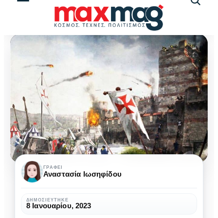
Αναζήτ
άρθρω
Παράγοντες
ΓΡΆΦΕΙ
Αναστασία Ιωσηφίδου
εκτροπής
της
ΔΗΜΟΣΙΕΎΤΗΚΕ
8 Ιανουαρίου, 2023
Δ’