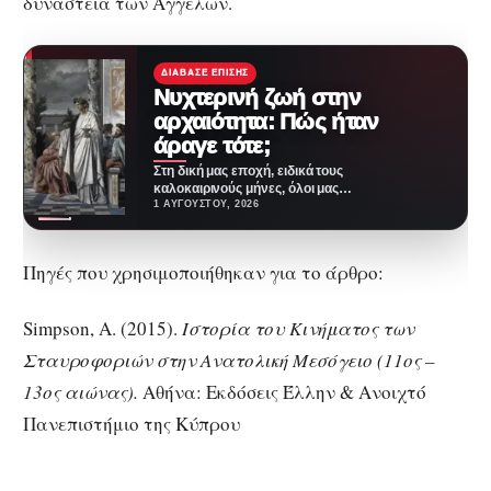
δυναστεία των Αγγέλων.
ΔΙΆΒΑΣΕ ΕΠΊΣΗΣ
Νυχτερινή ζωή στην
αρχαιότητα: Πώς ήταν
άραγε τότε;
Στη δική μας εποχή, ειδικά τους
καλοκαιρινούς μήνες, όλοι μας
λίγο-πολύ βρίσκουμε ευκαιρίες
1 ΑΥΓΟΎΣΤΟΥ, 2026
να βγαίνουμε τα…
Πηγές που χρησιμοποιήθηκαν για το άρθρο:
Simpson, A. (2015).
Ιστορία του Κινήματος των
Σταυροφοριών στην Ανατολική Μεσόγειο (11ος –
13ος αιώνας).
Αθήνα: Εκδόσεις Έλλην & Ανοιχτό
Πανεπιστήμιο της Κύπρου