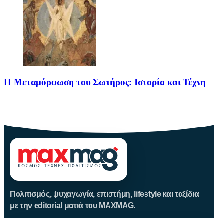
Η Μεταμόρφωση του Σωτήρος: Ιστορία και Τέχνη
Η Μεταμόρφωση του Σωτήρος: Ιστορία και Έθιμα Στις 6
Αυγούστου
Πολιτισμός, ψυχαγωγία, επιστήμη, lifestyle και ταξίδια
με την editorial ματιά του MAXMAG.