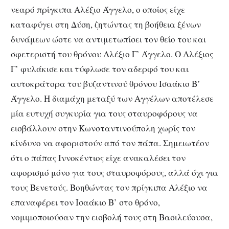
νεαρό πρίγκιπα Αλέξιο Άγγελο, ο οποίος είχε
καταφύγει στη Δύση, ζητώντας τη βοήθεια ξένων
δυνάμεων ώστε να αντιμετωπίσει τον θείο του και
σφετεριστή του θρόνου Αλέξιο Γ’ Άγγελο. Ο Αλέξιος
Γ’ φυλάκισε και τύφλωσε τον αδερφό του και
αυτοκράτορα του βυζαντινού θρόνου Ισαάκιο Β’
Άγγελο. Η διαμάχη μεταξύ των Αγγέλων αποτέλεσε
μία ευτυχή συγκυρία για τους σταυροφόρους να
εισβάλλουν στην Κωνσταντινούπολη χωρίς τον
κίνδυνο να αφοριστούν από τον πάπα. Σημειωτέον
ότι ο πάπας Ιννοκέντιος είχε ανακαλέσει τον
αφορισμό μόνο για τους σταυροφόρους, αλλά όχι για
τους Βενετούς. Βοηθώντας τον πρίγκιπα Αλέξιο να
επαναφέρει τον Ισαάκιο Β’ στο θρόνο,
νομιμοποιούσαν την εισβολή τους στη Βασιλεύουσα,