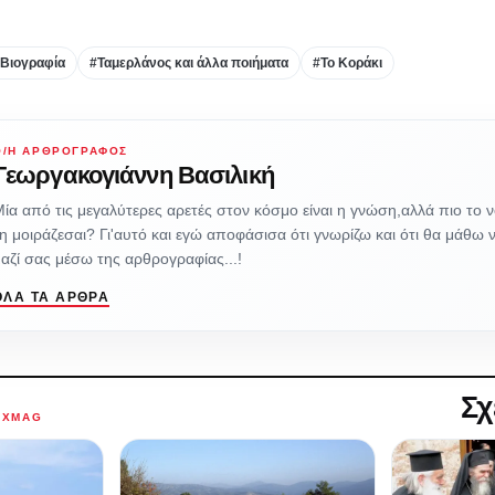
Βιογραφία
#Ταμερλάνος και άλλα ποιήματα
#Το Κοράκι
Ο/Η ΑΡΘΡΟΓΡΆΦΟΣ
Γεωργακογιάννη Βασιλική
ία από τις μεγαλύτερες αρετές στον κόσμο είναι η γνώση,αλλά πιο το 
η μοιράζεσαι? Γι'αυτό και εγώ αποφάσισα ότι γνωρίζω και ότι θα μάθω 
αζί σας μέσω της αρθρογραφίας...!
ΌΛΑ ΤΑ ΆΡΘΡΑ
Σχ
AXMAG