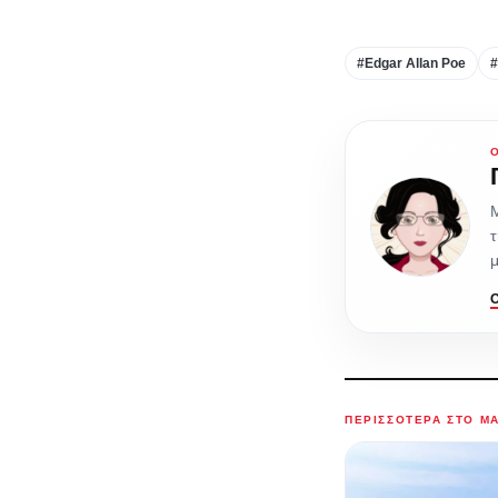
#Edgar Allan Poe
#
Μ
τ
μ
ΠΕΡΙΣΣΌΤΕΡΑ ΣΤΟ M