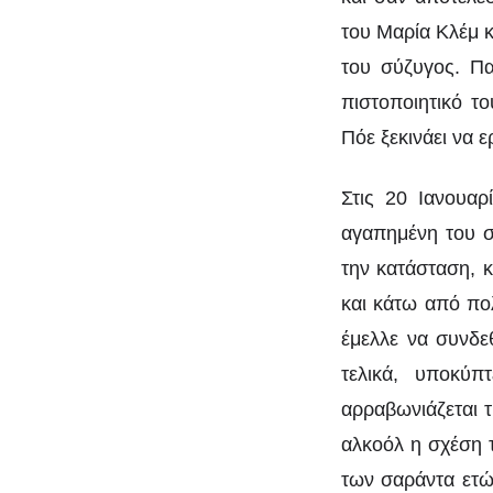
του Μαρία Κλέμ κ
του σύζυγος. Πα
πιστοποιητικό τ
Πόε ξεκινάει να 
Στις 20 Ιανουαρ
αγαπημένη του σύ
την κατάσταση, κ
και κάτω από πο
έμελλε να συνδεθ
τελικά, υποκύπ
αρραβωνιάζεται 
αλκοόλ η σχέση τ
των σαράντα ετών