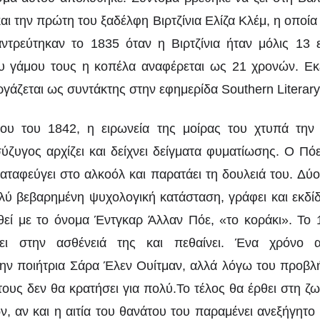
αι την πρώτη του ξαδέλφη Βιρτζίνια Ελίζα Κλέμ, η οποία
ντρεύτηκαν το 1835 όταν η Βιρτζίνια ήταν μόλις 13 
ου γάμου τους η κοπέλα αναφέρεται ως 21 χρονών. Εκ
εργάζεται ως συντάκτης στην εφημερίδα Southern Literar
ίου του 1842, η ειρωνεία της μοίρας του χτυπά τη
ζυγος αρχίζει και δείχνει δείγματα φυματίωσης. Ο Πό
αταφεύγει στο αλκοόλ και παρατάει τη δουλειά του. Δύ
λύ βεβαρημένη ψυχολογική κατάσταση, γράφει και εκδίδ
εί με το όνομα Έντγκαρ Άλλαν Πόε, «το κοράκι». Το 1
τει στην ασθένειά της και πεθαίνει. Ένα χρόνο
την ποιήτρια Σάρα Έλεν Ουίτμαν, αλλά λόγω του προβλ
ους δεν θα κρατήσει για πολύ.Το τέλος θα έρθει στη ζω
, αν και η αιτία του θανάτου του παραμένει ανεξήγητο