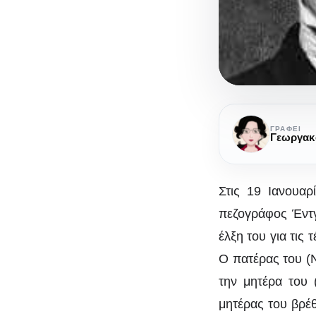
Έντγκαρ
Άλλαν
ΓΡΆΦΕΙ
Πόε:
Το
«κοράκι»
Στις 19 Ιανουαρ
της
πεζογράφος Έντγ
γραφής
έλξη του για τις
Έν
Ο πατέρας του (Ν
την μητέρα του 
μητέρας του βρέθ