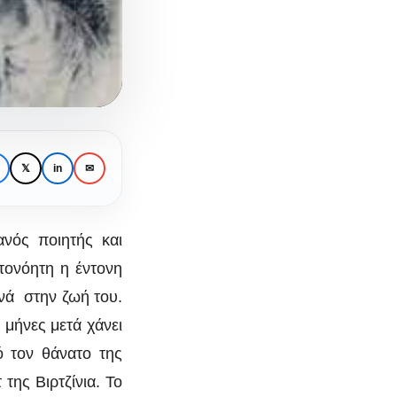
𝕏
in
✉
ανός ποιητής και
τονόητη η έντονη
ινά στην ζωή του.
 Το
 μήνες μετά χάνει
ό τον θάνατο της
ς
της Βιρτζίνια. Το