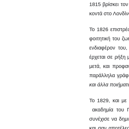
1815 βρίσκει τον
κοντά στο Λονδίν
Το 1826 επιστρέφ
φοιτητική του ζ
ενδιαφέρον του,
έρχεται σε ρήξη 
μετά, και προφα
παράλληλα γράφε
και άλλα ποιήματ
Το 1829, και με
ακαδημία του 
συνέχισε να δημ
και σαν αποτέλε