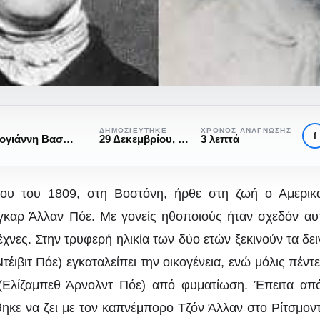
ΔΗΜΟΣΙΕΎΤΗΚΕ
ΧΡΌΝΟΣ ΑΝΆΓΝΩΣΗΣ
f
Γεωργακογιάννη Βασιλική
29 Δεκεμβρίου, 2018
3 λεπτά
ίου του 1809, στη Βοστόνη, ήρθε στη ζωή ο Αμερικ
καρ Άλλαν Πόε. Με γονείς ηθοποιούς ήταν σχεδόν αυ
ΠΟΛΙΤΙΣΜΌΣ
ΠΡΌΣΩΠΑ
 τέχνες. Στην τρυφερή ηλικία των δύο ετών ξεκινούν τα δε
τγκαρ Άλλαν Πόε:
τέιβιτ Πόε) εγκαταλείπει την οικογένεια, ενώ μόλις πέντε
(Ελίζαμπεθ Άρνολντ Πόε) από φυματίωση. Έπειτα απ
«κοράκι» της γραφή
ηκε να ζει με τον καπνέμπορο Τζόν Άλλαν στο Ρίτσμοντ 