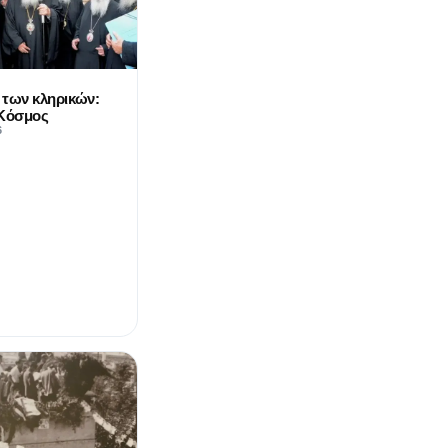
 των κληρικών:
 Κόσμος
6