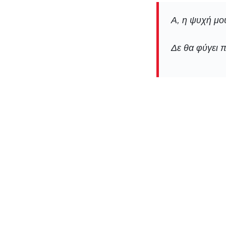
Α, η ψυχή μου
Δε θα φύγε