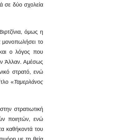
τά σε δύο σχολεία
Βιρτζίνια, όμως η
α μονοπωλήσει το
 και ο λόγος που
των Άλλαν. Αμέσως
νικό στρατό, ενώ
ίτλο «
Ταμερλάνος
στην στρατιωτική
ών ποιητών, ενώ
τα καθήκοντά του
ιμόρη με τη θεία