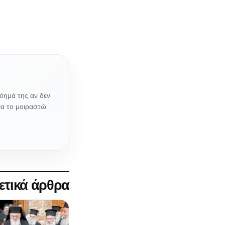
νόημά της αν δεν
να το μοιραστώ
ετικά άρθρα