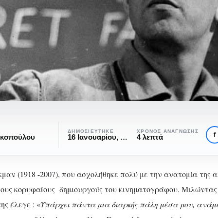
ς
ΔΗΜΟΣΙΕΎΤΗΚΕ
ΧΡΌΝΟΣ ΑΝΆΓΝΩΣΗΣ
f
ικοπούλου
16 Ιανουαρίου, 2020
4 λεπτά
αν (1918 -2007), που ασχολήθηκε πολύ με την ανατομία της 
ους κορυφαίους δημιουργούς του κινηματογράφου. Μιλώντας 
ης έλεγε : «
Υπάρχει πάντα μια διαρκής πάλη μέσα μου, ανάμ
ΘΕΜΑΤΙΚΈΣ
ΚΙΝΗΜΑΤΟΓΡΆΦΟΣ
ΨΥΧΙΚΆ ΜΟΤΊΒΑ