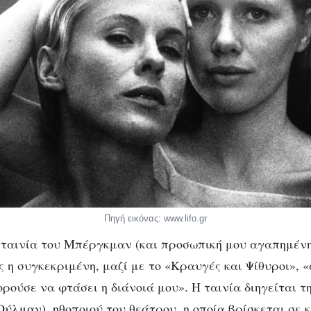
Πηγή εικόνας: www.lifo.gr
 ταινία του Μπέργκμαν (και προσωπική μου αγαπημένη)
ως η συγκεκριμένη, μαζί με το «Κραυγές και Ψίθυροι», 
ρούσε να φτάσει η διάνοιά μου». Η ταινία διηγείται τη
Ούλμαν
), ηθοποιού του θεάτρου, η οποία βρίσκεται σε