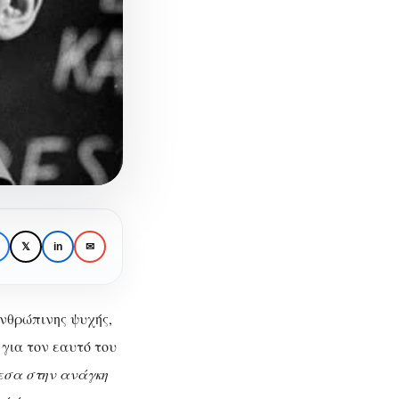
𝕏
in
✉
ανθρώπινης ψυχής,
για τον εαυτό του
εσα στην ανάγκη