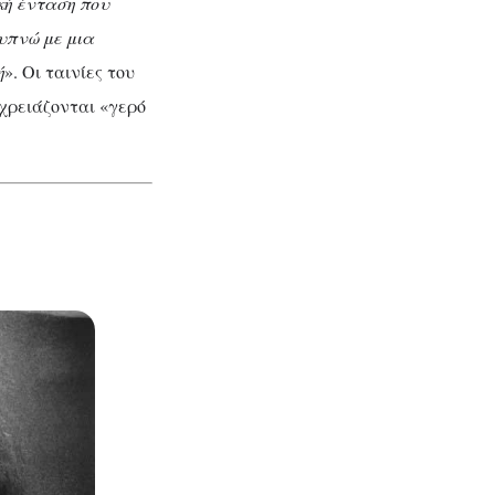
κή ένταση που
μός
ξυπνώ με μια
ή
». Οι ταινίες του
ου
 χρειάζονται «γερό