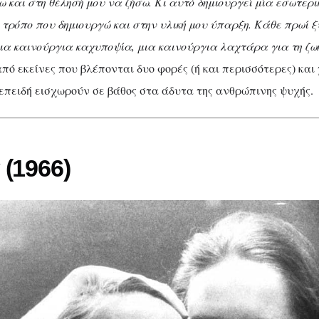
 και στη θέλησή μου να ζήσω.
Κι αυτό δημιουργεί μία εσωτερι
ανθρώπινος ψυχισ
 τρόπο που δημιουργώ και στην υλική μου ύπαρξη. Κάθε πρωί 
μια καινούργια καχυποψία, μια καινούργια λαχτάρα για τη ζω
έσα από το φακό τ
από εκείνες που βλέπονται δυο φορές (ή και περισσότερες) και
Μπέργκμαν
 επειδή εισχωρούν σε βάθος στα άδυτα της ανθρώπινης ψυχής.
(1966)