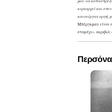
μου να καταστρέψω
Ο 
Μπέργκμαν
κυριαρχεί και στον
καινούργια οργή, 
μ
Μπέργκμαν
είναι 
στομάχι», ακριβώς
Περσόνα 