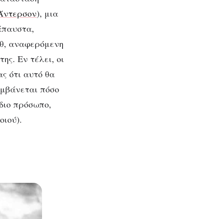
Άντερσον
), μια
άπαυστα,
εθ, αναφερόμενη
ης. Εν τέλει, οι
ς ότι αυτό θα
αμβάνεται πόσο
ίδιο πρόσωπο,
οιού).