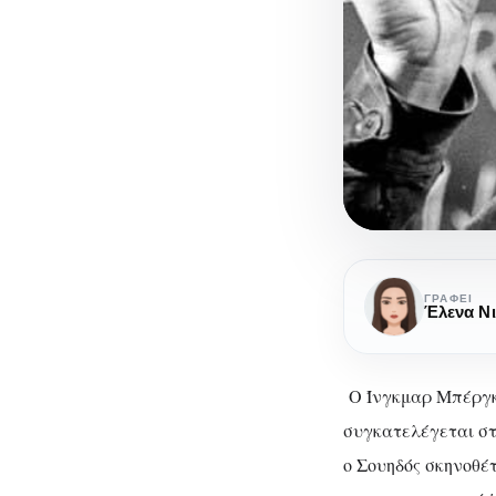
Ο
ανθρώπινο
ΓΡΆΦΕΙ
Έλενα Ν
ψυχισμός
μέσα
από
Ο Ίνγκμαρ Μπέργκμ
το
συγκατελέγεται στ
φακό
ο Σουηδός σκηνοθέτ
του