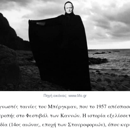
Πηγή εικόνας: www.lifo.gr
 γνωστές ταινίες του Μπέργκμαν, που το 1957 απέσπασε
τροπής στο Φεστιβάλ των Καννών. Η ιστορία εξελίσσετ
δία (14ος αιώνας, εποχή των Σταυροφοριών), όπου κυρ