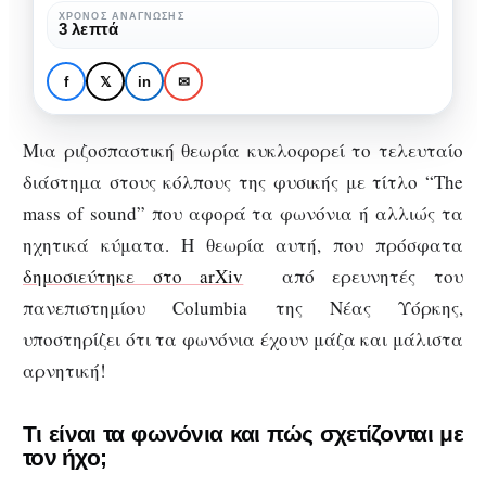
ή
ΧΡΌΝΟΣ ΑΝΆΓΝΩΣΗΣ
ΕΠΙΣΤΉΜΗ
3 λεπτά
αλλιώς
Η μάζα του ήχου ή
φωνόνια
αλλιώς φωνόνια με
f
𝕏
in
✉
με
αρνητική μάζα
αρνητική
Μια ριζοσπαστική θεωρία κυκλοφορεί το τελευταίο
μάζα
διάστημα στους κόλπους της φυσικής με τίτλο “The
mass of sound” που αφορά τα φωνόνια ή αλλιώς τα
ηχητικά κύματα. Η θεωρία αυτή, που πρόσφατα
δημοσιεύτηκε στο arXiv
από ερευνητές του
πανεπιστημίου Columbia της Νέας Υόρκης,
υποστηρίζει ότι τα φωνόνια έχουν μάζα και μάλιστα
αρνητική!
Τι είναι τα φωνόνια και πώς σχετίζονται με
τον ήχο;