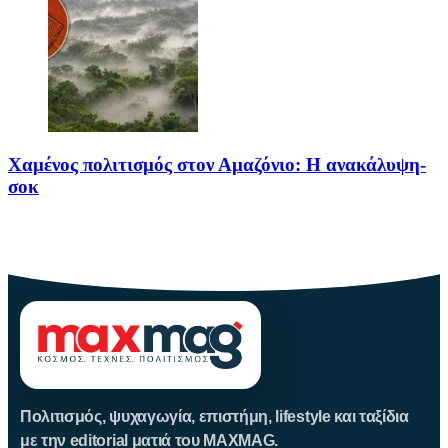
Χαμένος πολιτισμός στον Αμαζόνιο: Η ανακάλυψη-
σοκ
Για δεκαετίες, ο Αμαζόνιος θεωρούνταν μια σχεδόν παρθένα
ζούγκλα, ανέγγιχτη
Πολιτισμός, ψυχαγωγία, επιστήμη, lifestyle και ταξίδια
με την editorial ματιά του MAXMAG.