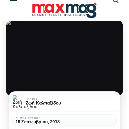
Αναζήτ
άρθρω
Η
ΓΡΆΦΕΙ
Ζωή Καλπαξίδου
μάζα
του
ΔΗΜΟΣΙΕΎΤΗΚΕ
19 Σεπτεμβρίου, 2018
ήχου