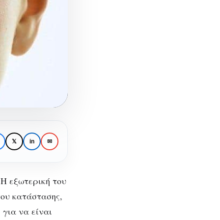
𝕏
in
✉
 H εξωτερική του
του κατάστασης,
 για να είναι