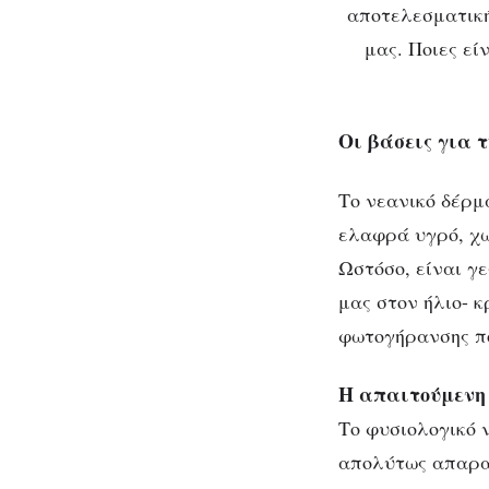
αποτελεσματική
μας. Ποιες εί
Φ
Oι βάσεις για 
Tο νεανικό δέρμα
ελαφρά υγρό, χω
Ωστόσο, είναι γ
μας στον ήλιο- κ
φωτογήρανσης πο
H απαιτούμενη
Tο φυσιολογικό ν
απολύτως απαρα