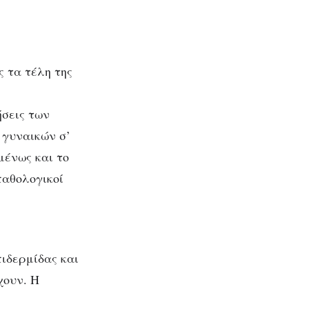
ς τα τέλη της
ήσεις των
 γυναικών σ’
μένως και το
παθολογικοί
πιδερμίδας και
χουν. Η