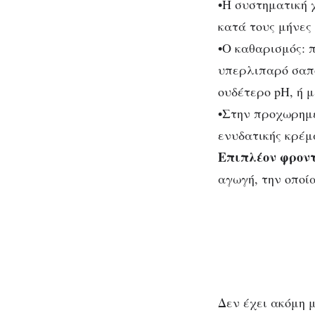
•H συστηματική χ
κατά τους μήνες
•O καθαρισμός: π
υπερλιπαρό σαπο
ουδέτερο pH, ή 
•Στην προχωρημέ
ενυδατικής κρέμ
Eπιπλέον φρον
αγωγή, την οποία
Δεν έχει ακόμη 