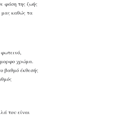
ε φάση της ζωής
α μας καθώς τα
ές
 φωτεινό,
ιόμορφο χρώμα.
το βαθμό έκθεσής
αθμός
λλά του είναι