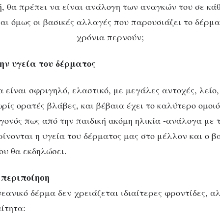
, θα πρέπει να είναι ανάλογη των αναγκών του σε κάθ
ναι όμως οι βασικές αλλαγές που παρουσιάζει το δέρμ
χρόνια περνούν;
ΑΙΣΘΗΤΙΚΉ
ΣΏΜΑ & ΥΓΕΊΑ
ροντίδα για ένα υγι
την υγεία του δέρματος
δέρμα
 είναι σφριγηλό, ελαστικό, με μεγάλες αντοχές, λείο,
ρίς ορατές βλάβες, και βέβαια έχει το καλύτερο ομο
εγονός πως από την παιδική ακόμη ηλικία -ανάλογα με 
ρίνονται η υγεία του δέρματος μας στο μέλλον και ο β
υ θα εκδηλώσει.
 περιποίηση
εανικό δέρμα δεν χρειάζεται ιδιαίτερες φροντίδες, α
ίτητα: