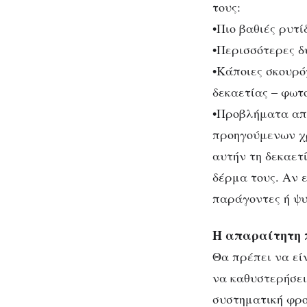
τους:
•Πιο βαθιές ρυτί
•Περισσότερες δ
•Kάποιες σκουρό
δεκαετίας – φωτ
•Προβλήματα από
προηγούμενων χρ
αυτήν τη δεκαετ
δέρμα τους. Aν 
παράγοντες ή ψυ
H απαραίτητη 
Θα πρέπει να είν
να καθυστερήσει
συστηματική φρο