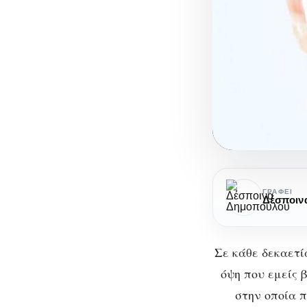
Φροντίδα
για
ΓΡΆΦΕΙ
Δέσποιν
ένα
υγιές
δέρμα
Σε κάθε δεκαετί
όψη που εμείς 
στην οποία π