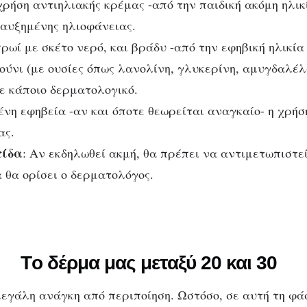
ρήση αντιηλιακής κρέμας -από την παιδική ακόμη ηλικί
 αυξημένης ηλιοφάνειας.
ρωί με σκέτο νερό, και βράδυ -από την εφηβική ηλικία
ύνι (με ουσίες όπως λανολίνη, γλυκερίνη, αμυγδαλέλα
με κάποιο δερματολογικό.
νη εφηβεία -αν και όποτε θεωρείται αναγκαίο- η χρήσ
ας.
τίδα
: Aν εκδηλωθεί ακμή, θα πρέπει να αντιμετωπιστεί
 θα ορίσει ο δερματολόγος.
Tο δέρμα μας μεταξύ 20 και 30
μεγάλη ανάγκη από περιποίηση. Ωστόσο, σε αυτή τη φά