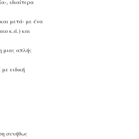
α-, ιδιαίτερα
 και μετά- με ένα
ιο κ.ά.) και
η μιας απλής
 με ειδική
ση συνήθως