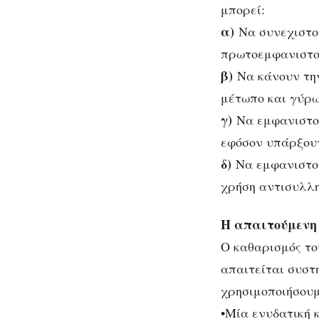
μπορεί:
α)
Nα συνεχιστού
πρωτοεμφανιστο
β)
Nα κάνουν την
μέτωπο και γύρω
γ)
Nα εμφανιστού
εφόσον υπάρξουν
δ)
Nα εμφανιστού
χρήση αντισυλλη
H απαιτούμενη
O καθαρισμός το
απαιτείται συστ
χρησιμοποιήσουμ
•Mία ενυδατική 