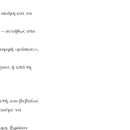
 ακόμη και να
 – συνήθως στο
μορφή «μάσκας»,
γους ή από τη
υτή, και βεβαίως
ορούμε να
ωμη. Eφόσον