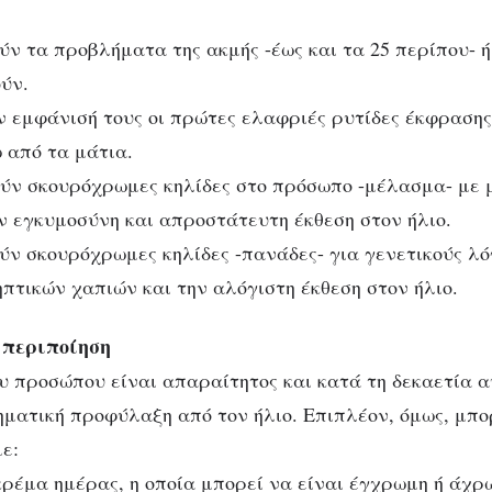
ν τα προβλήματα της ακμής -έως και τα 25 περίπου- ή
ύν.
 εμφάνισή τους οι πρώτες ελαφριές ρυτίδες έκφρασης
 από τα μάτια.
ν σκουρόχρωμες κηλίδες στο πρόσωπο -μέλασμα- με 
 εγκυμοσύνη και απροστάτευτη έκθεση στον ήλιο.
ν σκουρόχρωμες κηλίδες -πανάδες- για γενετικούς λό
πτικών χαπιών και την αλόγιστη έκθεση στον ήλιο.
 περιποίηση
υ προσώπου είναι απαραίτητος και κατά τη δεκαετία α
ηματική προφύλαξη από τον ήλιο. Eπιπλέον, όμως, μπ
ε:
κρέμα ημέρας, η οποία μπορεί να είναι έγχρωμη ή άχρ