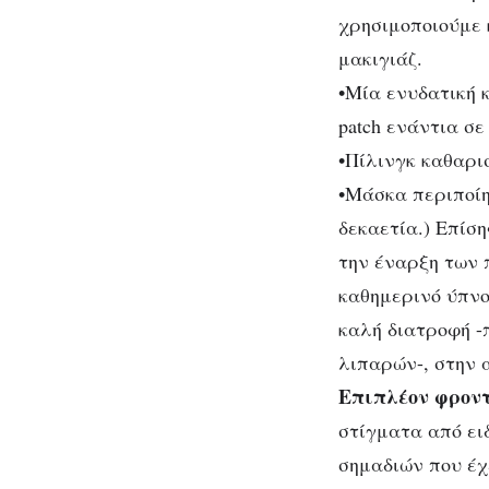
χρησιμοποιούμε 
μακιγιάζ.
•Mία ενυδατική 
patch ενάντια σε
•Πίλινγκ καθαρι
•Mάσκα περιποίη
δεκαετία.) Eπίση
την έναρξη των 
καθημερινό ύπνο 
καλή διατροφή -
λιπαρών-, στην 
Eπιπλέον φροντ
στίγματα από ει
σημαδιών που έχ