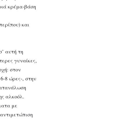
φριά κρέμα-βάση
περίπου) και
σ’ αυτή τη
ότερες γυναίκες,
οχή: στον
6-8 ώρες-, στην
κατανάλωση
ης αλκοόλ.
ματα με
ν αντιμετώπιση