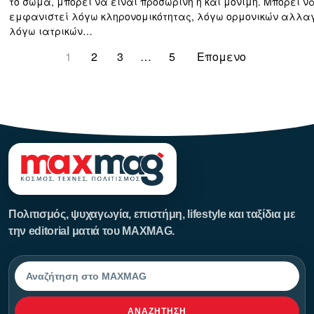
το σώμα, μπορεί να είναι προσωρινή ή και μόνιμη. Μπορεί ν
εμφανιστεί λόγω κληρονομικότητας, λόγω ορμονικών αλλα
λόγω ιατρικών…
1
2
3
…
5
Επομενο
123123123
Πολιτισμός, ψυχαγωγία, επιστήμη, lifestyle και ταξίδια με
την editorial ματιά του MAXMAG.
Αναζήτηση
ΑΝΑΖΉΤΗΣΗ