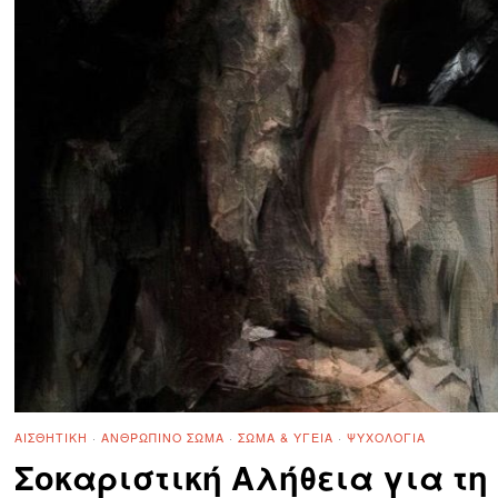
ΑΙΣΘΗΤΙΚΉ
·
ΑΝΘΡΏΠΙΝΟ ΣΏΜΑ
·
ΣΏΜΑ & ΥΓΕΊΑ
·
ΨΥΧΟΛΟΓΊΑ
Σοκαριστική Αλήθεια για τη