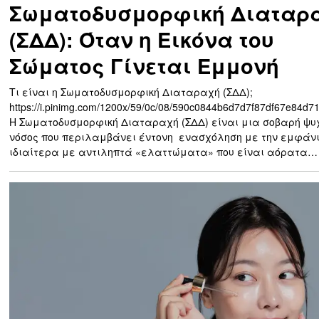
Σωματοδυσμορφική Διαταρ
(ΣΔΔ): Όταν η Εικόνα του
Σώματος Γίνεται Εμμονή
Τι είναι η Σωματοδυσμορφική Διαταραχή (ΣΔΔ);
https://i.pinimg.com/1200x/59/0c/08/590c0844b6d7d7f87df67e84d7
Η Σωματοδυσμορφική Διαταραχή (ΣΔΔ) είναι μια σοβαρή ψυ
νόσος που περιλαμβάνει έντονη ενασχόληση με την εμφάνι
ιδιαίτερα με αντιληπτά «ελαττώματα» που είναι αόρατα…