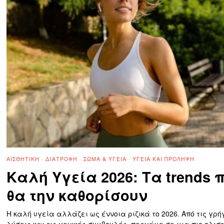
ΑΙΣΘΗΤΙΚΉ
·
ΔΙΑΤΡΟΦΉ
·
ΣΏΜΑ & ΥΓΕΊΑ
·
ΥΓΕΊΑ ΚΑΙ ΠΡΌΛΗΨΗ
Καλή Υγεία 2026: Τα trends 
θα την καθορίσουν
Η καλή υγεία αλλάζει ως έννοια ριζικά το 2026. Από τις γρ
λύσεις και τις γενικές συμβουλές, περνάμε σε μια πιο ολιστ