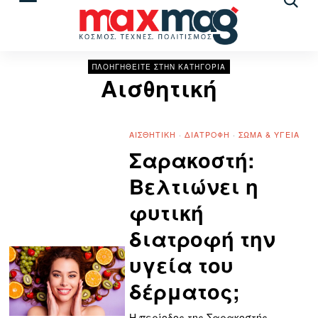
Αναζ
άρθρ
ΠΛΟΗΓΗΘΕΙΤΕ ΣΤΗΝ ΚΑΤΗΓΟΡΙΑ
Αισθητική
ΑΙΣΘΗΤΙΚΉ
·
ΔΙΑΤΡΟΦΉ
·
ΣΏΜΑ & ΥΓΕΊΑ
Σαρακοστή:
Βελτιώνει η
φυτική
διατροφή την
υγεία του
δέρματος;
Η περίοδος της Σαρακοστής