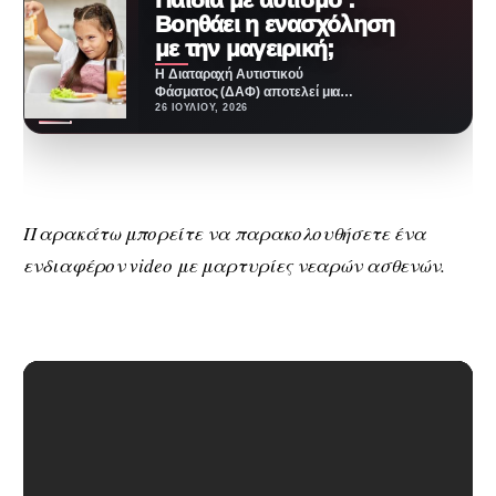
Βοηθάει η ενασχόληση
με την μαγειρική;
Η Διαταραχή Αυτιστικού
Φάσματος (ΔΑΦ) αποτελεί μια
νευροαναπτυξιακή κατάσταση
26 ΙΟΥΛΊΟΥ, 2026
που επηρεάζει την κοινωνική
επικοινωνία, τη συμπεριφορά…
Παρακάτω μπορείτε να παρακολουθήσετε ένα
ενδιαφέρον video με μαρτυρίες νεαρών ασθενών.