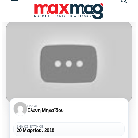
Αναζήτ
άρθρω
Όλες
ΓΡΆΦΕΙ
Ελένη Μηναΐδου
οι
απαντήσεις
ΔΗΜΟΣΙΕΎΤΗΚΕ
20 Μαρτίου, 2018
για