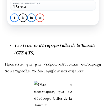
το
ΧΡΌΝΟΣ ΑΝΆΓΝΩΣΗΣ
ΙΑΤΡΙΚΆ ΝΈΑ
ΣΏΜΑ & ΥΓΕΊΑ
4 λεπτά
σύνδρομο
Όλες οι απαντήσεις για
Gilles
το σύνδρομο Gilles de
f
𝕏
in
✉
de
la Tourette
la
Tourette
Τι είναι το σύνδρομο Gilles de la Tourette
(GTS ή TS)
Πρόκειται για μια νευροαναπτυξιακή διαταραχή
που επηρεάζει παιδιά, εφήβους και ενήλικες.