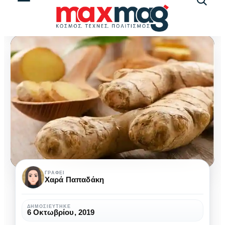
Αναζήτ
άρθρω
Τζίντζερ:
ΓΡΆΦΕΙ
Χαρά Παπαδάκη
Πότε
η
ΔΗΜΟΣΙΕΎΤΗΚΕ
6 Οκτωβρίου, 2019
κατανάλωσή