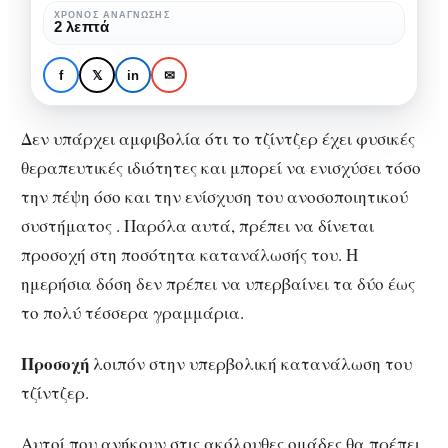
του
ΧΡΌΝΟΣ ΑΝΆΓΝΩΣΗΣ
PODCASTS
ΣΏΜΑ & ΥΓΕΊΑ
2 λεπτά
μπορεί
Τζίντζερ: Πότε η
να
κατανάλωσή του μπορεί
f
𝕏
in
✉
γίνει
να γίνει επικίνδυνη
επικίνδυνη
Δεν υπάρχει αμφιβολία ότι το τζίντζερ έχει φυσικές
θεραπευτικές ιδιότητες και μπορεί να ενισχύσει τόσο
την πέψη όσο και την ενίσχυση του ανοσοποιητικού
συστήματος . Παρόλα αυτά, πρέπει να δίνεται
προσοχή στη ποσότητα κατανάλωσής του. Η
ημερήσια δόση δεν πρέπει να υπερβαίνει τα δύο έως
το πολύ τέσσερα γραμμάρια.
Προσοχή
λοιπόν στην υπερβολική κατανάλωση του
τζίντζερ.
Αυτοί που ανήκουν στις ακόλουθες ομάδες θα πρέπει