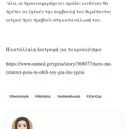
‘όλα, οι προαναφερόμενες ομάδες κινδύνου θα
πρέπει να ζητούν την συμβουλή του θεράποντος
ιατρού πριν προβούν στη κατανάλωσή του.
Η κατάλληλη διατροφή για το κρυολόγημα
https://www.onmed.gr/ygeia/story/368077/nero-me-
tzintzer-poia-ta-ofeli-toy-gia-tin-ygeia
#δοσολογία
#ιδιότητες
#κατανάλωση
#τζιντζερ