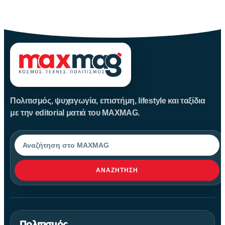
Για δεκαετίες, ο Αμαζόνιος θεωρούνταν μια σχεδόν παρθένα
ζούγκλα, ανέγγιχτη
Πολιτισμός, ψυχαγωγία, επιστήμη, lifestyle και ταξίδια
με την editorial ματιά του MAXMAG.
Αναζήτηση
ΑΝΑΖΉΤΗΣΗ
Πολιτισμός