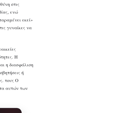
υθύνη στις
βίας, ενώ
 παραμένει εκεί»
τις γυναίκες να
ναικείες
ότητες. Η
αι η διασφάλιση
σβητήσεις ή
ς. τους Ο
ητα αυτών των