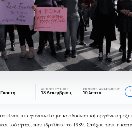
ΔΗΜΟΣΙΕΎΤΗΚΕ
ΧΡΌΝΟΣ ΑΝΆΓΝΩΣΗΣ
f
 Γκουτη
18 Δεκεμβρίου, 2023
10 λεπτά
μα είναι μια γυναικεία μη κερδοσκοπική οργάνωση εξε
και ισότητας, που ιδρύθηκε το 1989. Στόχος τους η κα