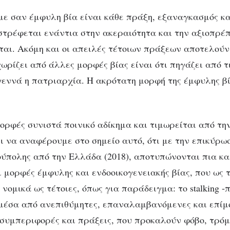
με σαν έμφυλη βία είναι κάθε πράξη, εξαναγκασμός κα
στρέφεται ενάντια στην ακεραιότητα και την αξιοπρέ
ται. Ακόμη και οι απειλές τέτοιων πράξεων αποτελούν
ωρίζει από άλλες μορφές βίας είναι ότι πηγάζει από τ
εννά η πατριαρχία. Η ακρότατη μορφή της έμφυλης βί
μορφές συνιστά ποινικό αδίκημα και τιμωρείται από τη
ει να αναφέρουμε στο σημείο αυτό, ότι με την επικύρω
ύπολης από την Ελλάδα (2018), αποτυπώνονται πια κα
ι μορφές έμφυλης και ενδοοικογενειακής βίας, που ως 
νομικά ως τέτοιες, όπως για παράδειγμα: το stalking 
μέσα από ανεπιθύμητες, επαναλαμβανόμενες και επίμ
συμπεριφορές και πράξεις, που προκαλούν φόβο, τρόμο