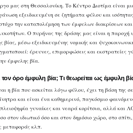
ργο μας στη Θεσσαλονίκη. Το Κέντρο Διοτίμα είναι μι
γάνωση εξειδικευμένη σε ζητήματα φύλου και ισότητας
ς στόχο την καταπολέμηση των έμφυλων διακρίσεων κα
λυκοτήτων. Ο πυρήνας της δράσης μας είναι η παροχή 
 βίας, μέσω εξειδικευμένης νομικής και ψυχοκοινωνική
ατοποιεί: έρευνες, επιμορφώσεις και εκστρατείες 
την έμφυλης βία.
 τον όρο έμφυλη βία; Τι θεωρείται ως έμφυλη βί
αι η βία που ασκείται λόγω φύλου, έχει τη βάση της σ
κίνητρα και είναι ένα καθημερινό, παγκόσμιο φαινόμεν
 πλειοψηφία γυναίκες και νεαρά κορίτσια, αλλά και 
ο στον ιδιωτικό όσο και στον δημόσιο χώρο, στο σπίτι
ς μεταφοράς κλπ.