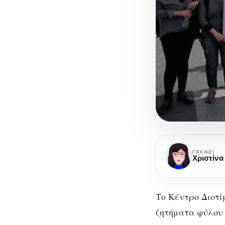
Κέντρο
Διοτίμα:
ΓΡΆΦΕΙ
Χριστίνα
Η
έμφυλη
βία
Το Κέντρο Διοτί
μας
ζητήματα φύλου 