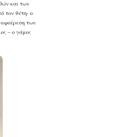
θών και των
ό τον θύτη· ο
ή αφαίρεση των
ος – ο γάμος