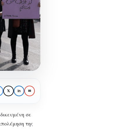
𝕏
in
✉
ιδικευμένη σε
ταπολέμηση της