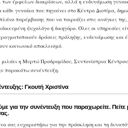
 των έμφυλων διακρίσεων, αλλά η ενδυνάμωση γυναι
α κάθε γυναίκα που πηγαίνει στο Κέντρο Διοτίμα, δημι
πλάνο παρέμβασης που να ταιριάζει στις ανάγκες της,
ειδικευμένη ψυχολόγο ή δικηγόρο. Όλες οι υπηρεσίες ε
ΣΥΝΕΝΤΕΎΞΕΙΣ
 πραγματοποιούν δράσεις πρόληψης, ενδυνάμωσης και 
τρο Διοτίμα: Η έμ
ουν κοινωνικό αποκλεισμό.
α μας αφορά όλες/
ς μιλάει η Μυρτώ Προδρομίδου, Συντονίστρια Κέντρου
ην παρακάτω συνέντευξη.
έντευξης: Γκουτή Χριστίνα
με για την συνέντευξη που παραχωρείτε. Πείτε 
σας.
 να σας ευχαριστήσω για την πρόσκληση και τη δυνατό