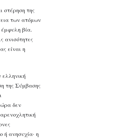
ι στέρηση της
πεια των ατόμων
 έμφυλη βία.
ις ανισότητες
ας είναι η
ν ελληνική
ση της Σύμβασης
ι
τώρα δεν
-παρενοχλητική
ονες
 ή ανησυχία· η