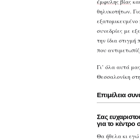
αφορά
έμφυλης βίας
και
όλες/
θηλυκοτήτων. Γι
ους
εξατομικευμένο 
συνεδρίες με εξ
την ίδια στιγμή
Κέν
που αντιμετωπίζ
βί
Γι’ όλα αυτά μα
Θεσσαλονίκη στ
Επιμέλεια συν
Σας ευχαριστού
για το κέντρο 
Θα ήθελα κι εγώ