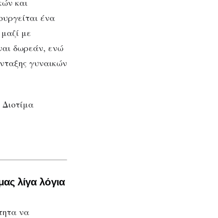
κών και
ουργείται ένα
 μαζί με
ίναι δωρεάν, ενώ
ένταξης γυναικών
φυλη
ους
 Διοτίμα
μας λίγα λόγια
τητα να