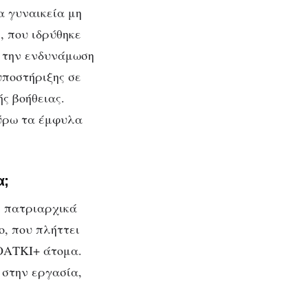
α γυναικεία μη
, που ιδρύθηκε
ι την ενδυνάμωση
υποστήριξης σε
ς βοήθειας.
γύρω τα έμφυλα
α;
ε πατριαρχικά
ο, που πλήττει
ΛΟΑΤΚΙ+ άτομα.
, στην εργασία,