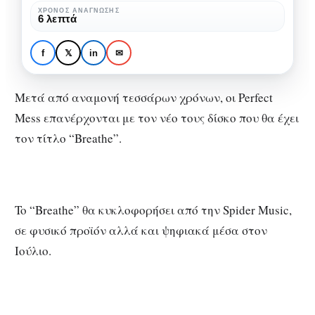
το
ΧΡΌΝΟΣ ΑΝΆΓΝΩΣΗΣ
6 λεπτά
πάθος”
ΜΟΥΣΙΚΉ
ΣΥΝΕΝΤΕΎΞΕΙΣ
Perfect Mess: “Κρατάμε
f
𝕏
in
✉
ασίγαστο το πάθος”
Μετά από αναμονή τεσσάρων χρόνων, οι Perfect
Mess επανέρχονται με τον νέο τους δίσκο που θα έχει
τον τίτλο “Breathe”.
To “Breathe” θα κυκλοφορήσει από την Spider Music,
σε φυσικό προϊόν αλλά και ψηφιακά μέσα στον
Ιούλιο.