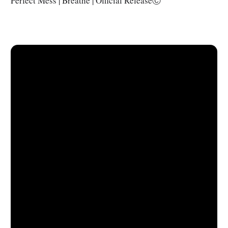
Perfect Mess | Breathe | Official ReleaseⒸ