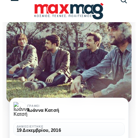
Αναζήτ
άρθρω
Whereswilder:
ΓΡΆΦΕΙ
Ιωάννα Κατσή
«Προσπαθούμε
πάντα
ΔΗΜΟΣΙΕΎΤΗΚΕ
19 Δεκεμβρίου, 2016
να