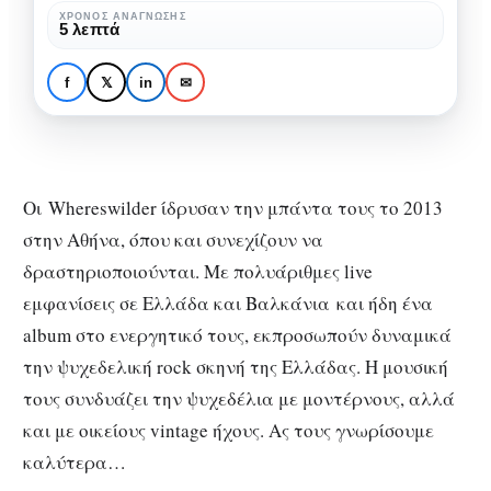
ΜΟΥΣΙΚΉ
ΣΥΝΕΝΤΕΎΞΕΙΣ
έχουμε
ΧΡΌΝΟΣ ΑΝΆΓΝΩΣΗΣ
Whereswilder: «Προσπαθούμε
5 λεπτά
χειροπιαστούς
πάντα να έχουμε χειροπιαστούς
στόχους
στόχους σαν μπάντα και να
f
𝕏
in
✉
πηγαίνουμε κάθε φορά ένα μικρό
σαν
βήμα προς την κατεύθυνση που
μπάντα
θέλουμε!»
και
να
Οι Whereswilder ίδρυσαν την μπάντα τους το 2013
πηγαίνουμε
στην Αθήνα, όπου και συνεχίζουν να
κάθε
δραστηριοποιούνται. Με πολυάριθμες live
φορά
εμφανίσεις σε Ελλάδα και Βαλκάνια και ήδη ένα
ένα
album στο ενεργητικό τους, εκπροσωπούν δυναμικά
μικρό
την ψυχεδελική rock σκηνή της Ελλάδας. H μουσική
βήμα
τους συνδυάζει την ψυχεδέλια με μοντέρνους, αλλά
προς
και με οικείους vintage ήχους. Ας τους γνωρίσουμε
την
καλύτερα…
κατεύθυνση