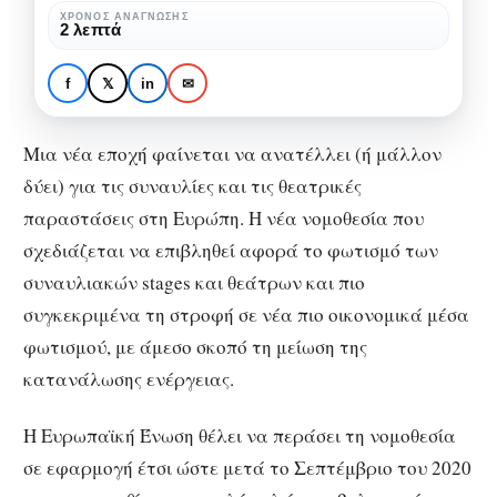
φωτισμού
ΧΡΌΝΟΣ ΑΝΆΓΝΩΣΗΣ
MUSIC NEWS
ΜΟΥΣΙΚΉ
2 λεπτά
στα
Αλλαγή στον κανονισμό
ευρωπαϊκά
του φωτισμού στα
f
𝕏
in
✉
stages
ευρωπαϊκά stages
Μια νέα εποχή φαίνεται να ανατέλλει (ή μάλλον
δύει) για τις συναυλίες και τις θεατρικές
παραστάσεις στη Ευρώπη. Η νέα νομοθεσία που
σχεδιάζεται να επιβληθεί αφορά το φωτισμό των
συναυλιακών stages και θεάτρων και πιο
συγκεκριμένα τη στροφή σε νέα πιο οικονομικά μέσα
φωτισμού, με άμεσο σκοπό τη μείωση της
κατανάλωσης ενέργειας.
Η Ευρωπαϊκή Ένωση θέλει να περάσει τη νομοθεσία
σε εφαρμογή έτσι ώστε μετά το Σεπτέμβριο του 2020