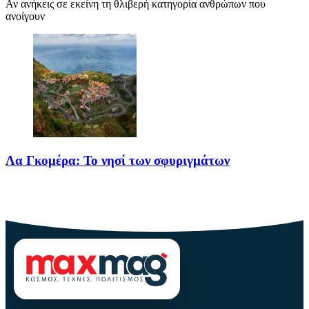
Αν ανήκεις σε εκείνη τη θλιβερή κατηγορία ανθρώπων που
ανοίγουν
Λα Γκομέρα: Το νησί των σφυριγμάτων
Πηγή: media.houseandgarden.co.ukΜακριά από τα πολύβουα
θέρετρα και τις κοσμοπολίτικες εικόνες