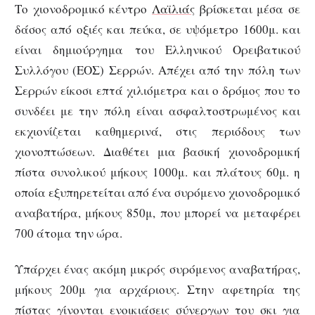
Το χιονοδρομικό κέντρο
Λαϊλιάς
βρίσκεται μέσα σε
δάσος από οξιές και πεύκα, σε υψόμετρο 1600μ. και
είναι δημιούργημα του Ελληνικού Ορειβατικού
Συλλόγου (ΕΟΣ) Σερρών. Απέχει από την πόλη των
Σερρών είκοσι επτά χιλιόμετρα και ο δρόμος που το
συνδέει με την πόλη είναι ασφαλτοστρωμένος και
εκχιονίζεται καθημερινά, στις περιόδους των
χιονοπτώσεων. Διαθέτει μια βασική χιονοδρομική
πίστα συνολικού μήκους 1000μ. και πλάτους 60μ. η
οποία εξυπηρετείται από ένα συρόμενο χιονοδρομικό
αναβατήρα, μήκους 850μ, που μπορεί να μεταφέρει
700 άτομα την ώρα.
Υπάρχει ένας ακόμη μικρός συρόμενος αναβατήρας,
μήκους 200μ για αρχάριους. Στην αφετηρία της
πίστας γίνονται ενοικιάσεις σύνεργων του σκι για