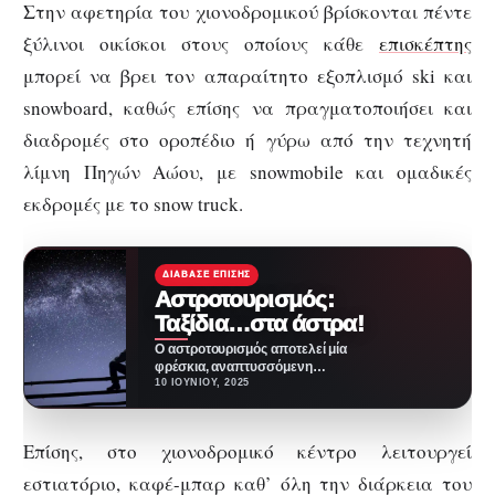
Στην αφετηρία του χιονοδρομικού βρίσκονται πέντε
ξύλινοι οικίσκοι στους οποίους κάθε
επισκέπτης
μπορεί να βρει τον απαραίτητο εξοπλισμό ski και
snowboard, καθώς επίσης να πραγματοποιήσει και
διαδρομές στο οροπέδιο ή γύρω από την τεχνητή
λίμνη Πηγών Αώου, με snowmobile και ομαδικές
εκδρομές με το snow truck.
ΔΙΆΒΑΣΕ ΕΠΊΣΗΣ
Αστροτουρισμός:
Ταξίδια…στα άστρα!
Ο αστροτουρισμός αποτελεί μία
φρέσκια, αναπτυσσόμενη
κατηγορία στο κομμάτι του
10 ΙΟΥΝΊΟΥ, 2025
τουρισμού. Μπορεί ο τουρισμός
να συνδέεται…
Επίσης, στο χιονοδρομικό κέντρο λειτουργεί
εστιατόριο, καφέ-μπαρ καθ’ όλη την διάρκεια του