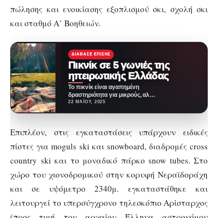
πώλησης και ενοικίασης εξοπλισμού σκι, σχολή σκι
και σταθμό Α’ Βοηθειών.
ΔΙΆΒΑΣΕ ΕΠΊΣΗΣ
Πικνίκ σε 5 γωνιές της
ηπειρωτικής Ελλάδας
Το πικνίκ είναι αγαπημένη
δραστηριότητα για μικρούς, αλλά
και για μεγάλους. Όσο ανοίγει ο
22 ΜΑΪ́ΟΥ, 2025
καιρός, άλλο…
Επιπλέον, στις εγκαταστάσεις υπάρχουν ειδικές
πίστες για moguls ski και snowboard, διαδρομές cross
country ski και το μοναδικό πάρκο snow tubes. Στο
χώρο του χιονοδρομικού στην κορυφή Νεραϊδοράχη
και σε υψόμετρο 2340μ. εγκαταστάθηκε και
λειτουργεί το υπερσύγχρονο τηλεσκόπιο Αρίσταρχος
(προς τιμή του αρχαίου Έλληνα αστρονόμου