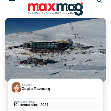
Αναζήτ
άρθρω
Τα
ΓΡΆΦΕΙ
Σοφία Πανούση
καλύτερα
χιονοδρομικά
ΔΗΜΟΣΙΕΎΤΗΚΕ
10 Ιανουαρίου, 2021
κέντρα