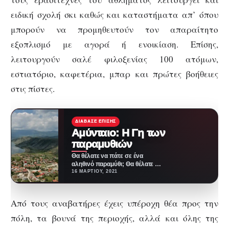
ειδική σχολή σκι καθώς και καταστήματα απ’ όπου
μπορούν να προμηθευτούν τον απαραίτητο
εξοπλισμό με αγορά ή ενοικίαση. Επίσης,
λειτουργούν σαλέ φιλοξενίας 100 ατόμων,
εστιατόριο, καφετέρια, μπαρ και πρώτες βοήθειες
στις πίστες.
ΔΙΆΒΑΣΕ ΕΠΊΣΗΣ
Αμύνταιο: Η Γη των
παραμυθιών
Θα θέλατε να πάτε σε ένα
αληθινό παραμύθι; Θα θέλατε να
επισκεφτείτε καταφύγια για
16 ΜΑΡΤΊΟΥ, 2021
άγρια ζώα,…
Από τους αναβατήρες έχεις υπέροχη θέα προς την
πόλη, τα βουνά της περιοχής, αλλά και όλης της