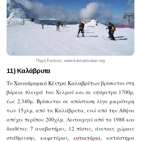
Πηγή Εικόνας: www.kaimaktsalan.org
11) Καλάβρυτα
Το
Χιονοδρομικό Κέντρο Καλαβρύτων
βρίσκεται στη
βόρεια πλευρά του Χελμού και σε υψόμετρο 1700μ.
έως 2.340μ. Βρίσκεται σε απόσταση λίγο μικρότερη
των 15χλμ. από τα Καλάβρυτα, ενώ από την Αθήνα
απέχει περίπου 200χλμ. Λειτουργεί από το 1988 και
διαθέτει: 7 αναβατήρες, 12 πίστες, άνετους χώρους
στάθμευσης, καφετέριες,
εστιατόρια
, κατάστημα