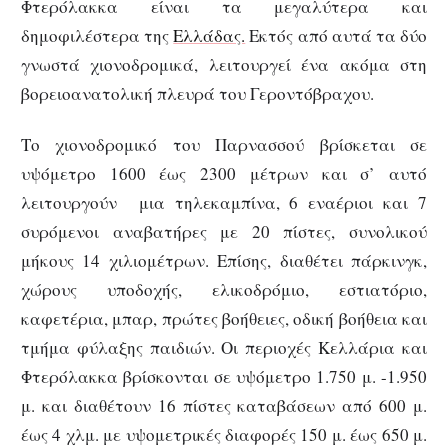
Φτερόλακκα είναι τα μεγαλύτερα και
δημοφιλέστερα της
Ελλάδας.
Εκτός από αυτά τα δύο
γνωστά χιονοδρομικά, λειτουργεί ένα ακόμα στη
βορειοανατολική πλευρά του Γεροντόβραχου.
Το χιονοδρομικό του Παρνασσού βρίσκεται σε
υψόμετρο 1600 έως 2300 μέτρων και σ’ αυτό
λειτουργούν μια τηλεκαμπίνα, 6 εναέριοι και 7
συρόμενοι αναβατήρες με 20 πίστες, συνολικού
μήκους 14 χιλιομέτρων. Επίσης, διαθέτει πάρκινγκ,
χώρους υποδοχής, ελικοδρόμιο, εστιατόριο,
καφετέρια, μπαρ, πρώτες βοήθειες, οδική βοήθεια και
τμήμα φύλαξης παιδιών. Οι περιοχές Κελλάρια και
Φτερόλακκα βρίσκονται σε υψόμετρο 1.750 μ. -1.950
μ. και διαθέτουν 16 πίστες καταβάσεων από 600 μ.
έως 4 χλμ. με υψομετρικές διαφορές 150 μ. έως 650 μ.