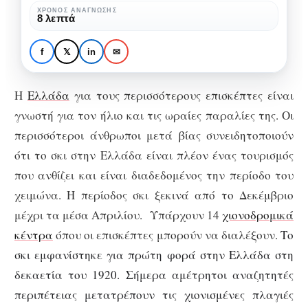
της
ΧΡΌΝΟΣ ΑΝΆΓΝΩΣΗΣ
ΕΛΛΆΔΑ
ΕΝΑΛΛΑΚΤΙΚΌΣ ΤΟΥΡΙΣΜΌΣ
ΤΑΞΊΔΙΑ
8 λεπτά
Ελλάδας
Τα καλύτερα
χιονοδρομικά κέντρα
f
𝕏
in
✉
της Ελλάδας
H
Ελλάδα
για τους περισσότερους επισκέπτες είναι
γνωστή για τον ήλιο και τις ωραίες παραλίες της. Οι
περισσότεροι άνθρωποι μετά βίας συνειδητοποιούν
ότι το σκι στην Ελλάδα είναι πλέον ένας τουρισμός
που ανθίζει και είναι διαδεδομένος την περίοδο του
χειμώνα. Η περίοδος σκι ξεκινά από το Δεκέμβριο
μέχρι τα μέσα Απριλίου. Υπάρχουν 14
χιονοδρομικά
κέντρα
όπου οι επισκέπτες μπορούν να διαλέξουν.
Το
σκι εμφανίστηκε για πρώτη φορά στην Ελλάδα στη
δεκαετία του 1920. Σήμερα αμέτρητοι αναζητητές
περιπέτειας μετατρέπουν τις χιονισμένες πλαγιές