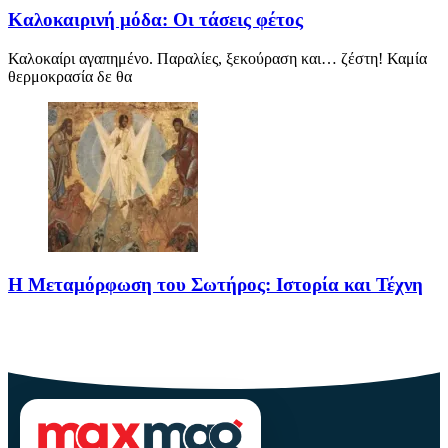
Καλοκαιρινή μόδα: Οι τάσεις φέτος
Καλοκαίρι αγαπημένο. Παραλίες, ξεκούραση και… ζέστη! Καμία
θερμοκρασία δε θα
Η Μεταμόρφωση του Σωτήρος: Ιστορία και Τέχνη
Η Μεταμόρφωση του Σωτήρος: Ιστορία και Έθιμα Στις 6
Αυγούστου