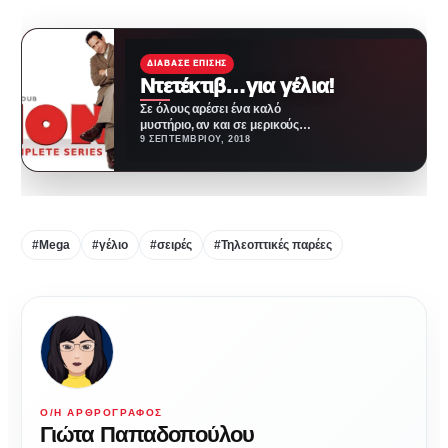
ΔΙΆΒΑΣΕ ΕΠΊΣΗΣ
Ντετέκτιβ…για γέλια!
Σε όλους αρέσει ένα καλό
μυστήριο, αν και σε μερικούς
αρέσει κάπως περισσότερο.
9 ΣΕΠΤΕΜΒΡΊΟΥ, 2018
Όταν μάλιστα μυστήριο…
#Mega
#γέλιο
#σειρές
#Τηλεοπτικές παρέες
Ο/Η ΑΡΘΡΟΓΡΆΦΟΣ
Γιώτα Παπαδοπούλου