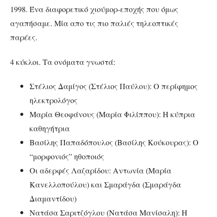
1998. Ένα διαφορετικό χιούμορ-εποχής που όμως
αγαπήσαμε. Μία απο τις πιο παλιές τηλεοπτικές
παρέες.
4 κύκλοι. Τα ονόματα γνωστά:
Στέλιος Δαμίγος (Στέλιος Παύλου): Ο περίφημος
ηλεκτρολόγος
Μαρία Θεοφάνους (Μαρία Φιλίππου): Η κύπρια
καθηγήτρια
Βασίλης Παπαδόπουλος (Βασίλης Κούκουρας): Ο
“μορφονιός” ηθοποιός
Οι αδερφές Λαζαρίδου: Αντωνία (Μαρία
Κανελλοπούλου) και Σμαράγδα (Σμαράγδα
Διαμαντίδου)
Νατάσα Σαριτζόγλου (Νατάσα Μανίσαλη): Η