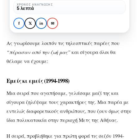
τις
ΧΡΌΝΟΣ ΑΝΆΓΝΩΣΗΣ
5 λεπτά
οποίες
ΠΡΟΤΆΣΕΙΣ ΣΕΙΡΏΝ
ΣΕΙΡΈΣ
ΤΗΛΕΌΡΑΣΗ
μεγαλώσαμε
5 τηλεοπτικές παρέες με
f
𝕏
in
✉
τις οποίες μεγαλώσαμε
Ας γνωρίσουμε λοιπόν τις τηλεοπτικές παρέες που
“πέρασαν από την ζωή μας”
και σίγουρα όλοι θα
θέλαμε να έχουμε:
Εμείς κι εμείς (1994-1998)
Μια σειρά που αγαπήσαμε, γελάσαμε μαζί της και
σίγουρα ζηλέψαμε τους χαρακτήρες της. Μια παρέα με
εντελώς διαφορετικούς ανθρώπους, που ζουν όμως στην
ίδια πολυκατοικία στην περιοχή Μετς της Αθήνας.
Η σειρά, προβλήθηκε για πρώτη φορά τις σεζόν 1994-