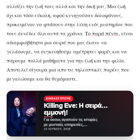
αλλάζει την ζωή τους αλλά και την δική μας. Μια ζωή
όχι και τόσο εύκολη, αφού κυνηγούσαν δολοφόνους,
προκειμένου να φτάσουν στην λύση ενός μυστηρίου που
τους συνέδεε όλα αυτά τα χρόνια.
Το παρά πέντε
, είναι
αδιαμφισβήτητα μια σειρά που μας έκανε να
γελάσουμε, να συγκινηθούμε αμέτρητες φορές και να
πάρουμε πολλά μαθήματα για την ζωή και την φιλία.
Αποτελεί σίγουρα μια απο τις τηλεοπτικές παρέες που
μεγαλώσαμε και θα θυμόμαστε.
ΔΙΆΒΑΣΕ ΕΠΊΣΗΣ
Killing Eve: Η σειρά…
εμμονή!
Για όσους αγαπούν τις ιστορίες
με μυστικές υπηρεσίες,
πράκτορες και πληρωμένους
15 ΙΟΥΝΊΟΥ, 2019
δολοφόνους υπάρχει μια σειρά
που…