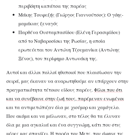
περιβόητη καπάτσα της παρέας
Μάκης Τουφεξής (Γιώργος Γιαννούτσος): Ο γόης-
μαμάκιας ξεναγός
Παρθένα Ουσταμπασίδου (Ελένη Γερασιμίδου)
από το Ναβαροσίσκι της Ρωσίας, η οποία
ερωτεύεται τον Αντώνη Τζουμανίκα (Αντώνης
Ξένος), τον περίφημο Αντωνάκη της.
Αυτοί και άλλοι πολλοί ηθοποιοί που πλαισίωσαν την
σειρά, μας έκαναν να αναρωτηθούμε αν υπάρχουν στην
πραγματικότητα τέτοιου είδους παρέες.
Φίλοι που ότι
και να συνέβαινε στην ζωή τους, παρέμεναν ενωμένοι
και τα αντιμετώπιζαν όλα με χιούμορ και χαμόγελο.
Που ακόμα και να μάλωναν, στο τέλος θα τα έλυναν
όλα με μια αγκαλιά και ένα συγγνώμη, κάτι που στις
μέρες μας σπανίζει. Η παρέα του Μετς, που άφηνε τις