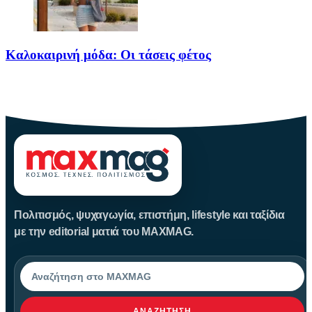
Καλοκαιρινή μόδα: Οι τάσεις φέτος
Καλοκαίρι αγαπημένο. Παραλίες, ξεκούραση και… ζέστη! Καμία
θερμοκρασία δε θα
Πολιτισμός, ψυχαγωγία, επιστήμη, lifestyle και ταξίδια
με την editorial ματιά του MAXMAG.
Αναζήτηση
ΑΝΑΖΉΤΗΣΗ