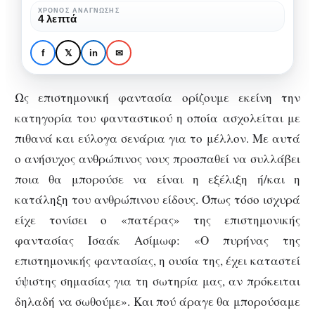
μέσα
Τα μυστήρια του
ΧΡΌΝΟΣ ΑΝΆΓΝΩΣΗΣ
4 λεπτά
από
διαστήματος μέσα από
σειρές
σειρές επιστημονικής
f
𝕏
in
✉
επιστημονικής
φαντασίας που θα
φαντασίας
λατρέψεις
Ως επιστημονική φαντασία ορίζουμε εκείνη την
που
κατηγορία του φανταστικού η οποία ασχολείται με
θα
πιθανά και εύλογα σενάρια για το μέλλον. Με αυτά
λατρέψεις
ο ανήσυχος ανθρώπινος νους προσπαθεί να συλλάβει
ποια θα μπορούσε να είναι η εξέλιξη ή/και η
κατάληξη του ανθρώπινου είδους. Όπως τόσο ισχυρά
είχε τονίσει ο «πατέρας» της επιστημονικής
φαντασίας Ισαάκ Ασίμωφ: «Ο πυρήνας της
επιστημονικής φαντασίας, η ουσία της, έχει καταστεί
ύψιστης σημασίας για τη σωτηρία μας, αν πρόκειται
δηλαδή να σωθούμε». Και πού άραγε θα μπορούσαμε