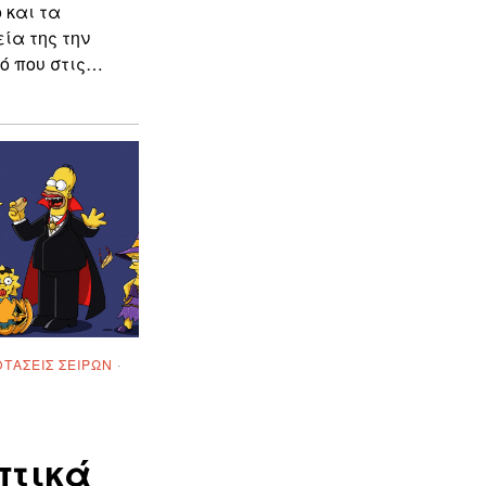
 και τα
ία της την
ό που στις…
ΤΆΣΕΙΣ ΣΕΙΡΏΝ
·
πτικά