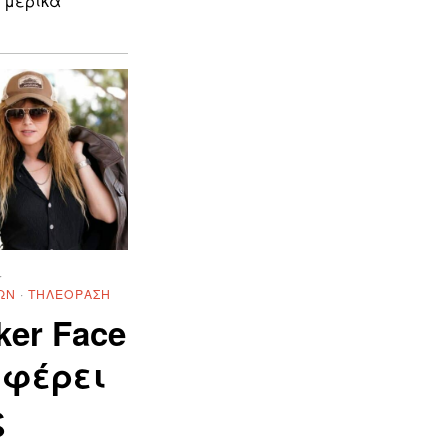
 μερικά
·
ΏΝ
·
ΤΗΛΕΌΡΑΣΗ
ker Face
μφέρει
ς