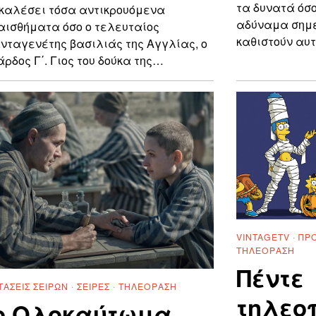
τα δυνατά όσο
καλέσει τόσα αντικρουόμενα
αδύναμα σημε
αισθήματα όσο ο τελευταίος
καθιστούν αυτ
νταγενέτης βασιλιάς της Αγγλίας, ο
άρδος Γ΄. Γιος του δούκα της…
VINTAGETV
·
ΠΡΟ
ΤΗΛΕΌΡΑΣΗ
Πέντε
ΤΆΣΕΙΣ ΣΕΙΡΏΝ
·
ΣΕΙΡΈΣ
·
ΤΗΛΕΌΡΑΣΗ
τηλεο
ο Ολοκαύτωμα