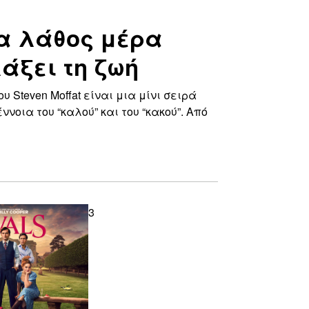
ια λάθος μέρα
άξει τη ζωή
υ Steven Moffat είναι μια μίνι σειρά
νοια του “καλού” και του “κακού”. Από
123123123