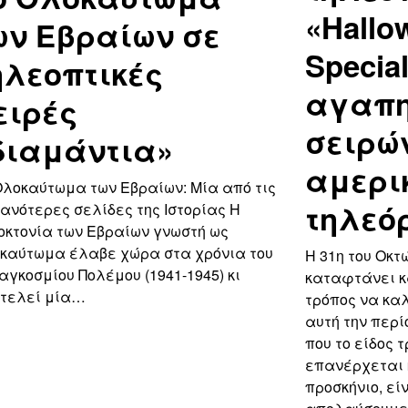
«Hallo
ων Εβραίων σε
Specia
ηλεοπτικές
αγαπ
ειρές
σειρώ
διαμάντια»
αμερι
Ολοκαύτωμα των Εβραίων: Μία από τις
τηλεό
ανότερες σελίδες της Ιστορίας Η
οκτονία των Εβραίων γνωστή ως
καύτωμα έλαβε χώρα στα χρόνια του
Η 31η του Οκτ
Παγκοσμίου Πολέμου (1941-1945) κι
καταφτάνει κ
τελεί μία…
τρόπος να κα
αυτή την περί
που το είδος 
επανέρχεται 
προσκήνιο, εί