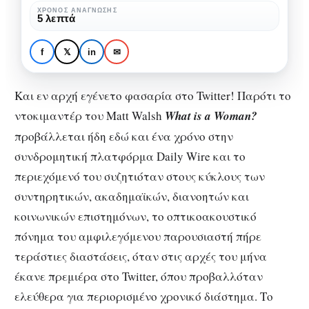
το
ΧΡΌΝΟΣ ΑΝΆΓΝΩΣΗΣ
ΤΗΛΕΤΑΙΝΊΕΣ
5 λεπτά
πολύκροτο
What is A Woman?: το
ντοκιμαντέρ
πολύκροτο ντοκιμαντέρ
f
𝕏
in
✉
του
του Matt Walsh
Matt
Και εν αρχή εγένετο φασαρία στο Twitter! Παρότι το
Walsh
ντοκιμαντέρ του Matt Walsh
What is a Woman?
προβάλλεται ήδη εδώ και ένα χρόνο στην
συνδρομητική πλατφόρμα Daily Wire και το
περιεχόμενό του συζητιόταν στους κύκλους των
συντηρητικών, ακαδημαϊκών, διανοητών και
κοινωνικών επιστημόνων, το οπτικοακουστικό
πόνημα του αμφιλεγόμενου παρουσιαστή πήρε
τεράστιες διαστάσεις, όταν στις αρχές του μήνα
έκανε πρεμιέρα στο Twitter, όπου προβαλλόταν
ελεύθερα για περιορισμένο χρονικό διάστημα. Το