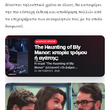
δίνοντας τηλεοπτικό χρόνο σε όλους, θα καταφέρει
την πιο εύστοχη έκθεση και αποδόμηση πολλών από
τα επιχειρήματα των συνομιλητών του, με τα οποία
διαφωνεί.
ΔΙΆΒΑΣΕ ΕΠΊΣΗΣ
The Haunting of Bly
Manor: ιστορία τρόμου
ή αγάπης;
Η σειρά "The Haunting of Bly
Manor" (ελληνιστί «Οι Δαίμονες
της Έπαυλης Μπλάι») είναι το
31 ΟΚΤΩΒΡΊΟΥ, 2020
τελευταίο…