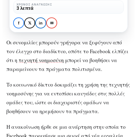
ΤΝ
Το Facebook σχεδιάζει
ΧΡΌΝΟΣ ΑΝΆΓΝΩΣΗΣ
3 λεπτά
για
πρόγραμμα ΤΝ για να
να
σταματήσετε να
f
𝕏
in
✉
σταματήσετε
τσακώνεστε στις ομάδες
να
του
Οι συνομιλίες μπορούν γρήγορα να ξεφύγουν από
τσακώνεστε
τον έλεγχο στο διαδίκτυο, οπότε το Facebook ελπίζει
στις
ότι η
τεχνητή νοημοσύνη
μπορεί να βοηθήσει να
ομάδες
παραμείνουν τα πράγματα πολιτισμένα.
του
Το κοινωνικό δίκτυο δοκιμάζει τη χρήση της τεχνητής
νοημοσύνης για να εντοπίσει καυγάδες στις πολλές
ομάδες του, ώστε οι διαχειριστές ομάδων να
βοηθήσουν να ηρεμήσουν τα πράγματα.
Η ανακοίνωση ήρθε σε μια ανάρτηση στην οποία το
Facebook
παρουσίασε μια σειρά από νέα εργαλεία