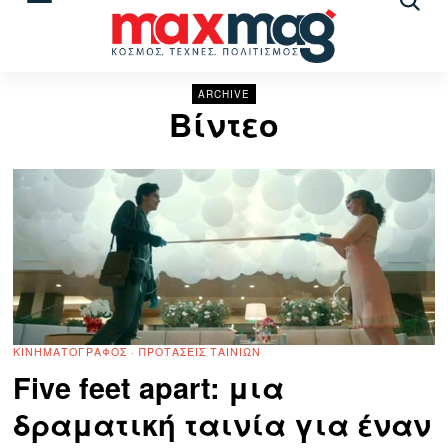
Αναζ
άρθρ
ARCHIVE
Βίντεο
ΚΙΝΗΜΑΤΟΓΡΆΦΟΣ
·
ΠΡΟΤΆΣΕΙΣ ΤΑΙΝΙΏΝ
Five feet apart: μια
δραματική ταινία για έναν