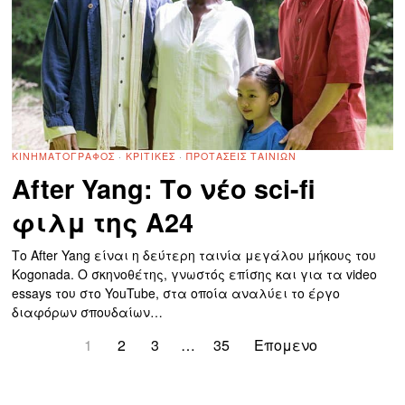
ΚΙΝΗΜΑΤΟΓΡΆΦΟΣ
·
ΚΡΙΤΙΚΈΣ
·
ΠΡΟΤΆΣΕΙΣ ΤΑΙΝΙΏΝ
After Yang: Το νέο sci-fi
φιλμ της A24
Το After Yang είναι η δεύτερη ταινία μεγάλου μήκους του
Kogonada. Ο σκηνοθέτης, γνωστός επίσης και για τα video
essays του στο YouTube, στα οποία αναλύει το έργο
διαφόρων σπουδαίων…
1
2
3
…
35
Επομενο
123123123