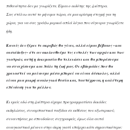
πιθανότητα δεν με γνωρίζετε. Είμαι ο εκδότης της Διόπτρα.
Σας στέλνω αυτό το μήνυμα τώρα, σε μια κρίσιμη στιγμή για τη
χώρα, για να σας γράψω μερικά απλά λόγια που σίγουρα γνωρίζετε
ήδη.
Κανείς δεν ξέρει τι ακριβώς θα γίνει, αλλά είμαι βέβαιος −και
αισιόδοξος− ότι αν ακολουθούμε τις εντολές των αρχών και των
γιατρών, αυτή η δοκιμασία θα τελειώσει και θα μπορέσουμε
να συνεχίσουμε και πάλι τη ζωή μας. Οι εβδομάδες που θα
χρειαστεί να μείνουμε μέσα μπορεί να είναι δύσκολες, αλλά
είναι μια μικρή αναλογικά θυσία και, ταυτόχρονα, η καλύτερη
επένδυση για το μέλλον.
Κι εμείς εδώ στη Διόπτρα είχαμε προγραμματίσει δεκάδες
εκδηλώσεις, συναρπαστικά ταξίδια σε εκθέσεις του εξωτερικού,
συναντήσεις με σπουδαίους συγγραφείς, όμως όλα αυτά
αναγκαστικά μένουν στην άκρη γιατί υπάρχει κάτι σημαντικότερο: