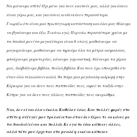
Να μείνουμε σπίτι! Όχι μόνο για τους εαυτούς μας, αλλά για όσους
είναι γύρω μας, και για όσους κινδυνεύουν περισσότερο.
Γνωρίζω ότι είναι μια πρωτόγνωρη κατάσταση και όλοι μας θέλουμε
να βγαίνουμε και έξω. Τι κάνω εγώ; Περνάω περισσότερο χρόνο με
τα παιδιά μου (τα μεγαλύτερα είναι 6 ετών), μαθαίνουμε να
μαγειρεύουμε, μαθαίνουμε να τηρούμε όλα τα μέτρα ασφαλείας,
φτιάχνουμε χειροτεχνίες, κάνουμε γυμναστική, πλένουμε τα χέρια
μας, διαβάζουμε βιβλία, πολλά βιβλία. Και τους έχω υποσχεθεί ότι
όταν όλα τελειώσουν καλά, θα πάμε μια μεγάααλη εκδρομή στην
Κέρκυρα για να δουν τους παππούδες τους, αφού το ταξίδι στην
Κύπρο για να δουν τους άλλους παππούδες τους ακυρώθηκε.
Ναι, δεν είναι όλα εύκολα. Καθόλου ίσως. Και πολλές φορές στο
σπίτι η σύζυγός μου τρελαίνεται όταν δεν ξέρει τι να κάνει με
τα παιδιά (είναι και πολλά). Κι εγώ το ίδιο κάποιες άλλες,
αλλά τότε μου έρχεται στο μυαλό η εικόνα κάποιου