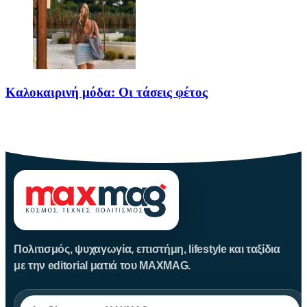
Καλοκαιρινή μόδα: Οι τάσεις φέτος
Καλοκαίρι αγαπημένο. Παραλίες, ξεκούραση και… ζέστη! Καμία
θερμοκρασία δε θα
Πολιτισμός, ψυχαγωγία, επιστήμη, lifestyle και ταξίδια
με την editorial ματιά του MAXMAG.
Αναζήτηση