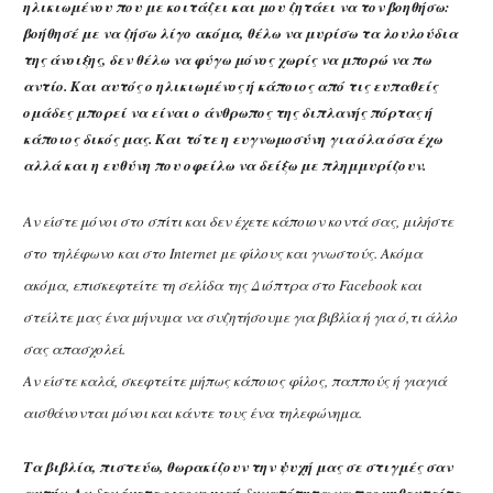
ηλικιωμένου που με κοιτάζει και μου ζητάει να τον βοηθήσω:
βοήθησέ με να ζήσω λίγο ακόμα, θέλω να μυρίσω τα λουλούδια
της άνοιξης, δεν θέλω να φύγω μόνος χωρίς να μπορώ να πω
αντίο. Και αυτός ο ηλικιωμένος ή κάποιος από τις ευπαθείς
ομάδες μπορεί να είναι ο άνθρωπος της διπλανής πόρτας ή
κάποιος δικός μας. Και τότε η ευγνωμοσύνη για όλα όσα έχω
αλλά και η ευθύνη που οφείλω να δείξω με πλημμυρίζουν.
Αν είστε μόνοι στο σπίτι και δεν έχετε κάποιον κοντά σας, μιλήστε
στο τηλέφωνο και στο Internet με φίλους και γνωστούς. Ακόμα
ακόμα, επισκεφτείτε τη σελίδα της Διόπτρα στο Facebook και
στείλτε μας ένα μήνυμα να συζητήσουμε για βιβλία ή για ό,τι άλλο
σας απασχολεί.
Αν είστε καλά, σκεφτείτε μήπως κάποιος φίλος, παππούς ή γιαγιά
αισθάνονται μόνοι και κάντε τους ένα τηλεφώνημα.
Τα βιβλία, πιστεύω, θωρακίζουν την ψυχή μας σε στιγμές σαν