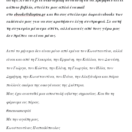
αυτήν. Αν δεν έχετε οικονομική δυνατότητα να προμηθευτείτε
κάποιο βιβλίο, στείλτε μας απλά ένα mail
στο
ebooks@dioptra.gr
και θα σας στείλουμε δωρεάν ebooks των
εκδόσεών μας για να σας κρατήσουν λίγη συντροφιά. Σε αυτή
τη συγκυρία μένουμε σπίτι, αλλά κανείς από τους γύρω μας
δεν πρέπει να είναι μόνος.
Αυτό το μήνυμα δεν είναι μόνο από εμένα τον Κωνσταντίνο, αλλά
είναι και από τη Γλυκερία, την Ερμιόνη, την Κάλλια, τον Διονύση,
τον Γιώργο, τον Κώστα, την Ελένη, τη Γεωργία, τον Ηλία, τον
Δημήτρη, την Κωνσταντίνα, τον Πάνο, την Αλεξάνδρα και πάρα
πολλούς ακόμα της οικογένειας της Διόπτρα.
Μας έχει ανατεθεί μια αποστολή υψίστης σημασίας. Και θα τη
φέρουμε εις πέρας.
#menoumespiti
Με την αγάπη μας,
Κωνσταντίνος Παπαδόπουλος