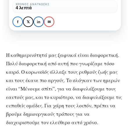
τις
ΧΡΌΝΟΣ ΑΝΆΓΝΩΣΗΣ
ΒΙΒΛΊΟ
ΒΙΒΛΙΟΝΈΑ
4 λεπτά
εκδόσεις
Δωρεάν Ηλεκτρονικά
“Διόπτρα”
Βιβλία από τις εκδόσεις
f
𝕏
in
✉
“Διόπτρα”
Η καθημερινότητά μας ξαφνικά είναι διαφορετική.
Πολύ διαφορετική από αυτή που γνωρίζαμε τόσο
καιρό. Ο κορωνοϊός άλλαξε τους ρυθμούς ζωής μας
και τους έκανε πιο αργούς. Το σλόγκαν των ημερών
είναι “Μένουμε σπίτι”, για να διαφυλάξουμε τους
εαυτούς μας, και το κυριότερο, να διαφυλάξουμε τις
ευπαθείς ομάδες. Για χάρη τους λοιπόν, πρέπει να
βρούμε δημιουργικούς τρόπους για να
διαχειριστούμε τον ελεύθερο αυτό χρόνο.