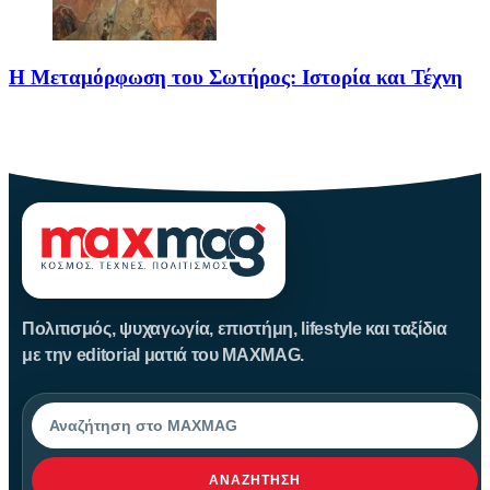
Η Μεταμόρφωση του Σωτήρος: Ιστορία και Τέχνη
Η Μεταμόρφωση του Σωτήρος: Ιστορία και Έθιμα Στις 6
Αυγούστου
Πολιτισμός, ψυχαγωγία, επιστήμη, lifestyle και ταξίδια
με την editorial ματιά του MAXMAG.
Αναζήτηση
ΑΝΑΖΉΤΗΣΗ