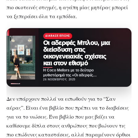
πιο σκοτεινές στιγμές, η αγάπη μίας μητέρας μπορεί
να ξεπεράσει όλα τα εμπόδια.
ΔΙΆΒΑΣΕ ΕΠΊΣΗΣ
Οι αδερφές Μπλου, μια
διείσδυση στις
οικογενειακές σχέσεις
και στον εθισμό
Η Coco Mellors με το δεύτερο
μυθιστόρημά της «Οι αδερφές
Μπλου» δημιουργεί έναν κόσμο
26 ΝΟΕΜΒΡΊΟΥ, 2025
ατμοσφαιρικό και…
Δεν υπάρχουν πολλά να ειπωθούν για το “Σαν
αέρας”. Είναι ένα βιβλίο που πρέπει να το διαβάσεις
για να το νιώσεις. Ένα βιβλίο που μας βάζει να
καθίσουμε δίπλα στους ανθρώπους που βιώνουν τις
πιο επώδυνες καταστάσεις, αλλά παραμένουν όρθιοι