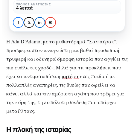
“Σαν αέρας” της Ada D’Adamo:
D’Adamo:
ΧΡΌΝΟΣ ΑΝΆΓΝΩΣΗΣ
4 λεπτά
ένα αυτοβιογραφικό
ένα
μυθιστόρημα για την
αυτοβιογραφικό
f
𝕏
in
✉
ευαλωτότητα και την ανάγκη
μυθιστόρημα
για συμπερίληψη
για
Η Ada D’Adamo, με το μυθιστόρημά “Σαν αέρας”,
την
προσφέρει στον αναγνώστη μια βαθιά προσωπική,
ευαλωτότητα
τρυφερή και οδυνηρά όμορφη ιστορία που αγγίζει τις
και
πιο ευάλωτες χορδές. Μιλά για τις προκλήσεις που
την
έχει να αντιμετωπίσει η
μητέρα
ενός παιδιού με
ανάγκη
πολλαπλές αναπηρίες, τις θυσίες που οφείλει να
για
κάνει αλλά και την αμέριστη αγάπη που τρέφει για
συμπερίληψη
την κόρη της, την απόλυτη σύνδεση που υπάρχει
μεταξύ τους.
Η πλοκή της ιστορίας