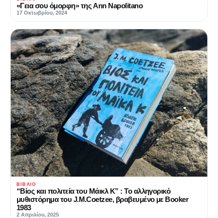
«Γεια σου όμορφη» της Ann Napolitano
17 Οκτωβρίου, 2024
ΒΙΒΛΊΟ
“Βίος και πολιτεία του Μάικλ Κ” : Το αλληγορικό
μυθιστόρημα του J.M.Coetzee, βραβευμένο με Booker
1983
2 Απριλίου, 2025