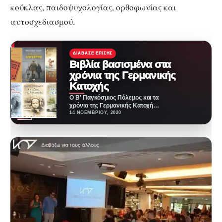
κούκλας, παιδοψυχολογίας, ορθοφωνίας και
αυτοσχεδιασμού.
ΔΙΆΒΑΣΕ ΕΠΊΣΗΣ
Βιβλία βασισμένα στα
χρόνια της Γερμανικής
Κατοχής
Ο Β' Παγκόσμιος Πόλεμος και τα
χρόνια της Γερμανικής Κατοχής
σημάδεψαν πολύ την Ελλάδα.
14 ΝΟΕΜΒΡΊΟΥ, 2020
Οι άνθρωποι…