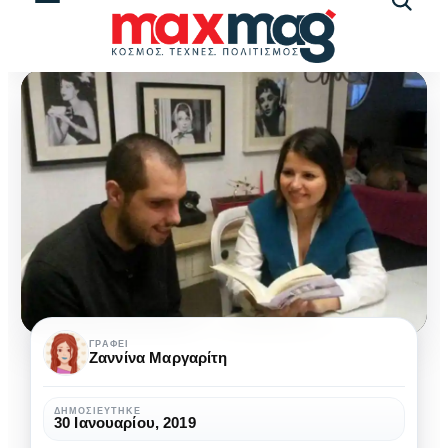
Αναζήτ
άρθρω
Τα
ΓΡΆΦΕΙ
Ζαννίνα Μαργαρίτη
βιβλία
που
ΔΗΜΟΣΙΕΎΤΗΚΕ
30 Ιανουαρίου, 2019
μιλούν