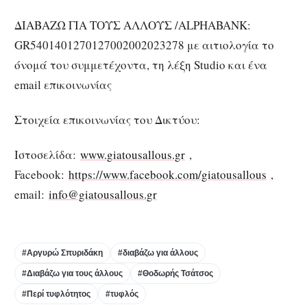
ΔΙΑΒΑΖΩ ΓΙΑ ΤΟΥΣ ΑΛΛΟΥΣ /ALPHABANK:
GR5401401270127002002023278 με αιτιολογία το
όνομά του συμμετέχοντα, τη λέξη Studio και ένα
email επικοινωνίας
Στοιχεία επικοινωνίας του Δικτύου:
Ιστοσελίδα:
www.giatousallous.gr
,
Facebook:
https://www.facebook.com/giatousallous
,
email:
info@giatousallous.gr
#Αργυρώ Σπυριδάκη
#διαβάζω για άλλους
#Διαβάζω για τους άλλους
#Θοδωρής Τσάτσος
#Περί τυφλότητος
#τυφλός