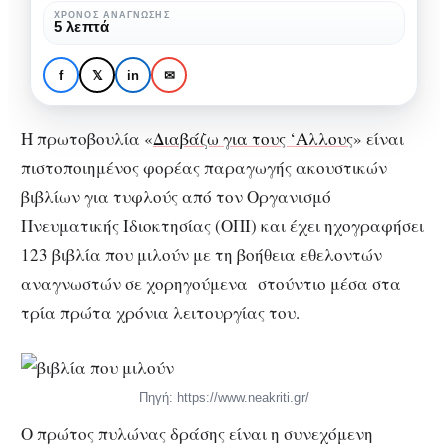
σε
ΧΡΌΝΟΣ ΑΝΆΓΝΩΣΗΣ
PODCASTS
ΒΙΒΛΊΟ
5 λεπτά
όσους
Τα βιβλία που μιλούν σε
δεν
όσους δεν μπορούν να
f
𝕏
in
✉
μπορούν
διαβάσουν
να
Η πρωτοβουλία «
Διαβάζω για τους ‘Αλλους
» είναι
διαβάσουν
πιστοποιημένος φορέας παραγωγής ακουστικών
βιβλίων για τυφλούς από τον Οργανισμό
Πνευματικής Ιδιοκτησίας (ΟΠΙ) και έχει ηχογραφήσει
123 βιβλία που μιλούν με τη βοήθεια εθελοντών
αναγνωστών σε χορηγούμενα στούντιο μέσα στα
τρία πρώτα χρόνια λειτουργίας του.
Πηγή: https://www.neakriti.gr/
Ο πρώτος πυλώνας δράσης είναι η συνεχόμενη