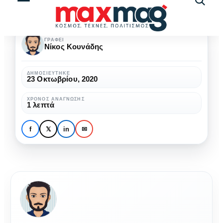
Αναζήτ
άρθρω
ΓΡΆΦΕΙ
Νίκος Κουνάδης
ΔΗΜΟΣΙΕΎΤΗΚΕ
23 Οκτωβρίου, 2020
ΧΡΌΝΟΣ ΑΝΆΓΝΩΣΗΣ
1 λεπτά
f
𝕏
in
✉