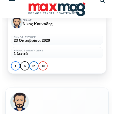
Αναζήτ
άρθρω
ΓΡΆΦΕΙ
Νίκος Κουνάδης
ΔΗΜΟΣΙΕΎΤΗΚΕ
23 Οκτωβρίου, 2020
ΧΡΌΝΟΣ ΑΝΆΓΝΩΣΗΣ
1 λεπτά
f
𝕏
in
✉