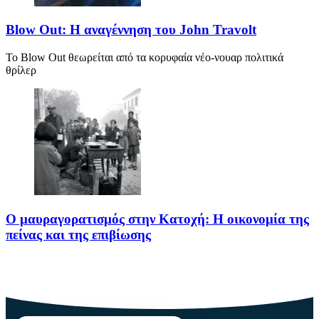
Blow Out: Η αναγέννηση του John Travolt
Το Blow Out θεωρείται από τα κορυφαία νέο-νουαρ πολιτικά
θρίλερ
Ο μαυραγορατισμός στην Κατοχή: Η οικονομία της
πείνας και της επιβίωσης
Ο μαυραγορατισμός στην Κατοχή δεν υπήρξε απλώς μια παράνομη
οικονομική