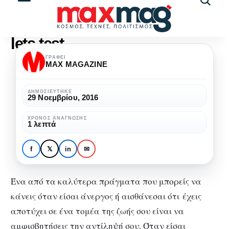
Αναζήτ
άρθρω
lets test
ΓΡΆΦΕΙ
MAX MAGAZINE
ΔΗΜΟΣΙΕΎΤΗΚΕ
29 Νοεμβρίου, 2016
ΧΡΌΝΟΣ ΑΝΆΓΝΩΣΗΣ
1 λεπτά
f
𝕏
in
✉
Ένα από τα καλύτερα πράγματα που μπορείς να
κάνεις όταν είσαι άνεργος ή αισθάνεσαι ότι έχεις
αποτύχει σε ένα τομέα της ζωής σου είναι να
αμφισβητήσεις την αντίληψή σου. Όταν είσαι