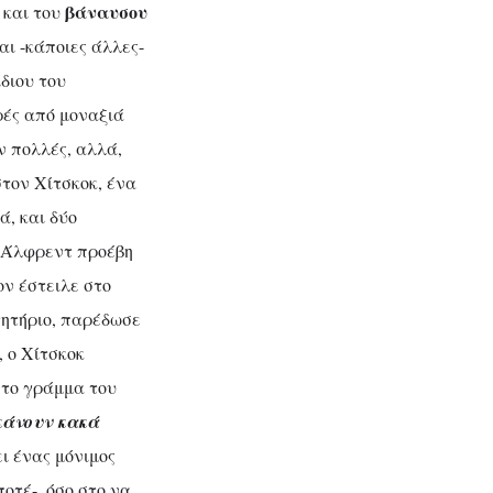
βάναυσου
και του
αι -κάποιες άλλες-
διου του
ρές από μοναξιά
ν πολλές, αλλά,
τον Χίτσκοκ, ένα
ά, και δύο
ς Άλφρεντ προέβη
ον έστειλε στο
τητήριο, παρέδωσε
 ο Χίτσκοκ
 το γράμμα του
κάνουν κακά
ι ένας μόνιμος
οτέ-, όσο στο να