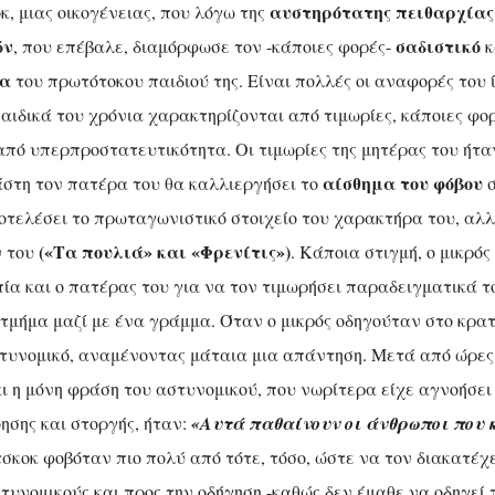
αυστηρότατης πειθαρχίας
κ, μιας οικογένειας, που λόγω της
ών
σαδιστικό
, που επέβαλε, διαμόρφωσε τον -κάποιες φορές-
κ
ρα
του πρωτότοκου παιδιού της. Είναι πολλές οι αναφορές του ί
παιδικά του χρόνια χαρακτηρίζονται από τιμωρίες, κάποιες φο
από υπερπροστατευτικότητα. Οι τιμωρίες της μητέρας του ήτα
αίσθημα του φόβου
άστη τον πατέρα του θα καλλιεργήσει το
σ
οτελέσει το πρωταγωνιστικό στοιχείο του χαρακτήρα του, αλλ
(«Τα πουλιά» και «Φρενίτις»)
ν του
. Κάποια στιγμή, ο μικρό
ία και ο πατέρας του για να τον τιμωρήσει παραδειγματικά τ
 τμήμα μαζί με ένα γράμμα. Όταν ο μικρός οδηγούταν στο κρα
τυνομικό, αναμένοντας μάταια μια απάντηση. Μετά από ώρες,
ι η μόνη φράση του αστυνομικού, που νωρίτερα είχε αγνοήσει
ησης και στοργής, ήταν:
«Αυτά παθαίνουν οι άνθρωποι που 
σκοκ φοβόταν πιο πολύ από τότε, τόσο, ώστε να τον διακατέχε
τυνομικούς και προς την οδήγηση -καθώς δεν έμαθε να οδηγεί π