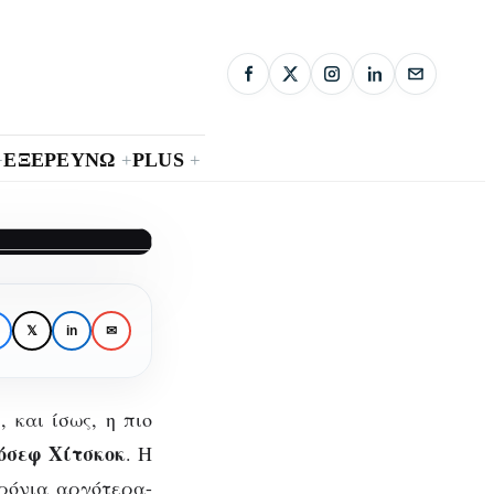
ΕΞΕΡΕΥΝΩ
PLUS
+
+
+
Ο
𝕏
in
✉
 και ίσως, η πιο
»
όσεφ Χίτσκοκ
. Η
ρόνια αργότερα-