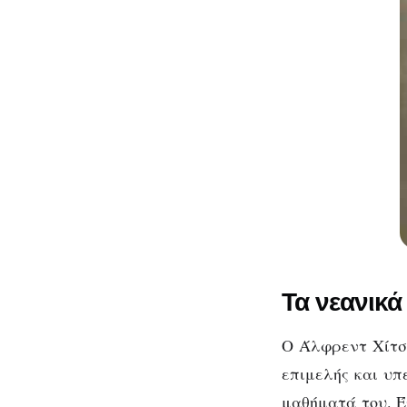
Τα νεανικά
Ο Άλφρεντ Χίτσκ
επιμελής και υπ
μαθήματά του. Έ