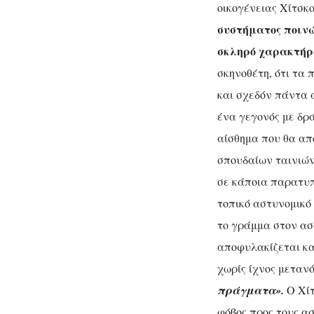
οικογένειας Χίτσκο
συστήματος ποιν
σκληρό χαρακτή
σκηνοθέτη, ότι τα 
και σχεδόν πάντα 
ένα γεγονός με δρ
αίσθημα που θα απ
σπουδαίων ταινιώ
σε κάποια παρατυπ
τοπικό αστυνομικό
το γράμμα στον ασ
αποφυλακίζεται κα
χωρίς ίχνος μετανό
πράγματα».
Ο Χίτ
φόβος προς τους ασ