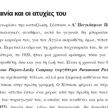
ινία και οι ατυχίες του
Α’ Παγκόσμιος Π
γνωρίσει την καταξίωση, ξέσπασε ο
ιολογικές συνθήκες, αυτό το γεγονός θα μπορούσ
ην καριέρα του, για τον Άγγλο σκηνοθέτη, όμως, τίποτ
α. Εκμεταλλευόμενος τη χρόνια παχυσαρκία του, δε σ
τερα, το 1920, ήταν μια χρονιά ορόσημο, τόσο για
ηνοθέτη, όσο και για τη ζωή του. Είναι η χρονιά που 
(αργότερα
ous Players-Lasky Company
Paramount Pict
αι σχεδιαστής τίτλων, αλλά μια ξαφνική ασθένεια του
ίτσκοκ στην πρώτη γραμμή. Ο Χίτσκοκ φέρνει σε πέ
τας -άτυπα έστω- ένα μέρος από την πρώτη του ταιν
 του παραγωγού του, ο οποίος του αναθέτει και μία α
22),
ταινία που, λόγω της παραγωγής, θα διακοπεί