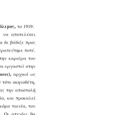
όλεμος,
το 1919.
ε να αποτελέσει
α δε βάδιζε προς
τρατεύτηκε ποτέ.
 την καριέρα του
θα εργαστεί στην
),
ures
αρχικά ως
 τότε σκηνοθέτη,
ρας την αποστολή
ία, και προκαλεί
κόμα ταινία, τον
. Οι ατυχίες θα