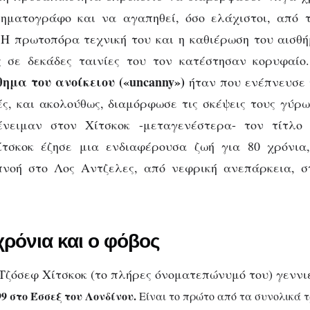
νηματογράφο και να αγαπηθεί, όσο ελάχιστοι, από 
 Η πρωτοπόρα τεχνική του και η καθιέρωση του αισθ
ς σε δεκάδες ταινίες του τον κατέστησαν κορυφαίο
θημα του ανοίκειου («uncanny»)
ήταν που ενέπνευσε 
ς, και ακολούθως, διαμόρφωσε τις σκέψεις τους γύρ
ένειμαν στον Χίτσκοκ -μεταγενέστερα- τον τίτλ
σκοκ έζησε μια ενδιαφέρουσα ζωή για 80 χρόνια
πνοή στο Λος Αντζελες, από νεφρική ανεπάρκεια, 
ρόνια και ο φόβος
ζόσεφ Χίτσκοκ (το πλήρες όνοματεπώνυμό του) γεννι
9 στο Έσσεξ του Λονδίνου.
Είναι το πρώτο από τα συνολικά τ