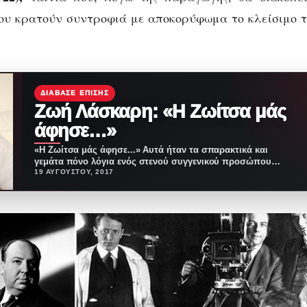
ου κρατούν συντροφιά με αποκορύφωμα το κλείσιμο τ
ΔΙΆΒΑΣΕ ΕΠΊΣΗΣ
Ζωή Λάσκαρη: «Η Ζωίτσα μάς
άφησε…»
«Η Ζωίτσα μάς άφησε...» Αυτά ήταν τα σπαρακτικά και
γεμάτα πόνο λόγια ενός στενού συγγενικού προσώπου,
…
19 ΑΥΓΟΎΣΤΟΥ, 2017