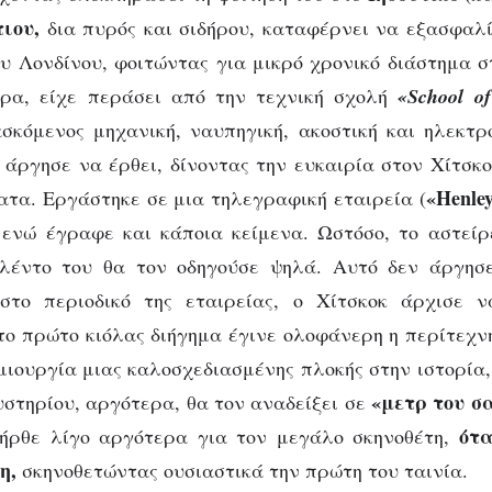
ιου,
δια πυρός και σιδήρου, καταφέρνει να εξασφαλί
υ Λονδίνου, φοιτώντας για μικρό χρονικό διάστημα 
ερα, είχε περάσει από την τεχνική σχολή
«School o
ασκόμενος μηχανική, ναυπηγική, ακοστική και ηλεκτ
 άργησε να έρθει, δίνοντας την ευκαιρία στον Χίτσκο
«Ηenley
τα. Εργάστηκε σε μια τηλεγραφική εταιρεία (
ενώ έγραφε και κάποια κείμενα. Ωστόσο, το αστείρ
λέντο του θα τον οδηγούσε ψηλά. Αυτό δεν άργησε
στο περιοδικό της εταιρείας, ο Χίτσκοκ άρχισε 
το πρώτο κιόλας διήγημα έγινε ολοφάνερη η περίτεχν
μιουργία μιας καλοσχεδιασμένης πλοκής στην ιστορία,
«μετρ του σ
υστηρίου, αργότερα, θα τον αναδείξει σε
ότα
 ήρθε λίγο αργότερα για τον μεγάλο σκηνοθέτη,
η,
σκηνοθετώντας ουσιαστικά την πρώτη του ταινία.