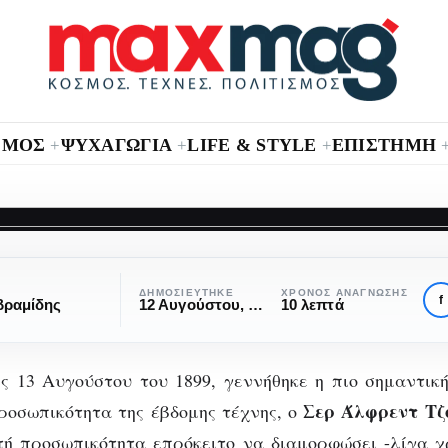
ΣΜΟΣ
ΨΥΧΑΓΩΓΙΑ
LIFE & STYLE
ΕΠΙΣΤΗΜΗ
+
+
+
ΑΦΙΕΡΏΜΑΤΑ
ΚΑΛΛΙΤΈΧΝΕΣ
Άλφρεντ Χίτσκοκ: «
ΔΗΜΟΣΙΕΎΤΗΚΕ
ΧΡΌΝΟΣ ΑΝΆΓΝΩΣΗΣ
f
βραμίδης
12 Αυγούστου, 2017
10 λεπτά
άνθρωπος που
ς 13 Αυγούστου του 1899, γεννήθηκε η πιο σημαντική,
ενέπνευσε το φόβο
Σερ Άλφρεντ Τζ
οσωπικότητα της έβδομης τέχνης, ο
τή προσωπικότητα επρόκειτο να διαμορφώσει -λίγα χ