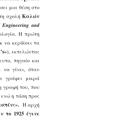
σει μια θέση στο
Καλών
στη σχολή
f Engineering and
ρολογία. Η πρώτη
κ να κερδίσει τα
’s»
), εκτελώντας
ευτο, πηγαίο και
 να γίνει, όταν
να γράφει μικρά
η γραφή του, που
 ενώ η τάση προς
ασπένς».
Η αρχή
ν το 1925 έγινε