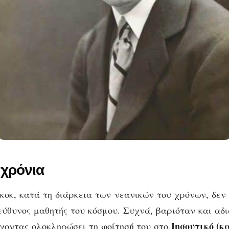
 χρόνια
οκ, κατά τη διάρκεια των νεανικών του χρόνων, δεν 
εύθυνος μαθητής του κόσμου. Συχνά, βαριόταν και αδ
Ιησουτικό (κ
χοντας ολοκληρώσει τη φοίτησή του στο