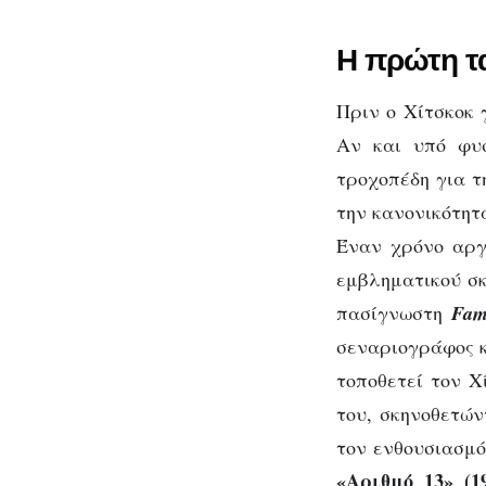
Η πρώτη τα
Πριν ο Χίτσκοκ 
Αν και υπό φυσ
τροχοπέδη για τ
την κανονικότητ
Έναν χρόνο αργό
εμβληματικού σκ
πασίγνωστη
Fam
σεναριογράφος κ
τοποθετεί τον Χ
του, σκηνοθετών
τον ενθουσιασμό
«Αριθμό 13» (19