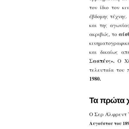
φόβο»
τον ίδιο τον κι
έβδομης τέχνης.
και της αγωνία
αίσ
ακριβώς, το
κινηματογραφικέ
και δικαίως απ
Σασπένς».
Ο Χίτ
τελευταία του 
1980.
Τα πρώτα χ
Ο Σερ Άλφρεντ Τ
Αυγούστου του 189