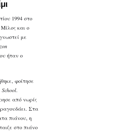
μι
τίου 1994 στο
 Μίλος και ο
αγνωστεί με
izon
ου ήταν ο
θηκε, φοίτησε
 School
.
ήρησε από νωρίς
τραγουδάει. Στα
ατα πιάνου, η
παιζε στο πιάνο