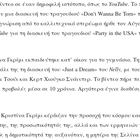
βίντεο σε έναν δημοφιλή ιστότοπο, όπως το
YouTube
. Το
ν μια διασκευή του τραγουδιού «Don’t Wanna Be Torn» 
νώριση από το καλλιτεχνικό στερέωμα ήρθε τον Αύγου
ube
για τη διασκευή του τραγουδιού «Party in the USA»
να Γκρίμι εκπαιδεύτηκε κατ’ οίκον για το γυμνάσιο. Τη
λι της τη διασκευή του «Just a Dream» του
Nelly,
με το
 Τσούι και Κερτ Χιούγκο Σνάιντερ. Το βίντεο πήρε π
 προβολές μέσα σε 10 χρόνια. Αργότερα έγινε διαθέσ
ς Κριστίνα Γκρίμι κέρδιζαν την προσοχή του κόσμου κα
της, της προσωπικότητάς της, αλλά και των ερμηνειών
ς η δημοτικότητά της αυξανόταν, η μητέρα της Σελίνα