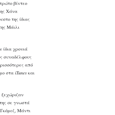
 πρώτο βίντεο
της Χάνα
στο της ίδιας
 της Μάιλι
ν ίδια χρονιά
υς συναδέλφους
ερισσότερες από
ιμο στα
iTunes
και
ι ξεχώριζαν
 της σε γνωστά
 Γκόμεζ, Μάντι