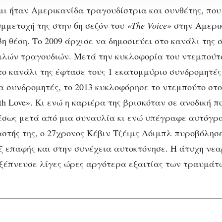
μι ήταν Αμερικανίδα τραγουδίστρια και συνθέτης, που
υμμετοχή της στην 6η σεζόν του
«Τhe Voice»
στην Αμερικ
η θέση. Το 2009 άρχισε να δημοσιεύει στο κανάλι της 
ιλών τραγουδιών. Μετά την κυκλοφορία του ντεμπούτο
ο κανάλι της έφτασε τους 1 εκατομμύριο συνδρομητέ
α συνδρομητές, το 2013 κυκλοφόρησε το ντεμπούτο στ
th Love». Κι ενώ η καριέρα της βρισκόταν σε ανοδική πο
ΑΦΙΕΡΏΜΑΤΑ
ΚΑΛΛΙΤΈΧΝΕΣ
ΚΑΛΛΙΤΈΧΝΕΣ
μέσως μετά από μια συναυλία κι ενώ υπέγραφε αυτόγρ
Κριστίνα Γκρίμι:
στής της, ο 27χρονος Κέβιν Τζέιμς Λόιμπλ πυροβόλησ
οφονήθηκε στα 22
εξ επαφής και στην συνέχεια αυτοκτόνησε. Η άτυχη νε
ξέπνευσε λίγες ώρες αργότερα εξαιτίας των τραυμάτ
χρόνια