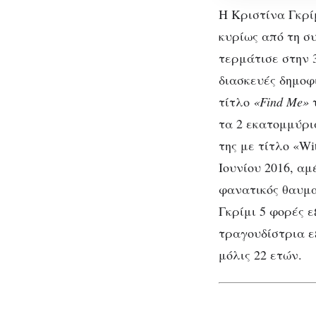
22
Η Κριστίνα Γκρί
της
κυρίως από τη σ
χρόνια
τερμάτισε στην 3
διασκευές δημοφ
τίτλο
«Find Me»
τ
τα 2 εκατομμύρι
της με τίτλο «Wi
Ιουνίου 2016, α
φανατικός θαυμα
Δολ
Γκρίμι 5 φορές 
τραγουδίστρια ε
μόλις 22 ετών.