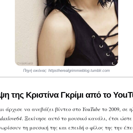
Πηγή εικόνας: httpstherealgrimmieblog.tumblr.com
η της Κριστίνα Γκρίμι από το You
μι άρχισε να ανεβάζει βίντεο στο
YouTube
το 2009, σε η
ldaxlove64
. Ξεκίνησε αυτό το μουσικό κανάλι, έτσι ώστε
ρίσουν τη μουσική της και επειδή ο φίλος της την έπε