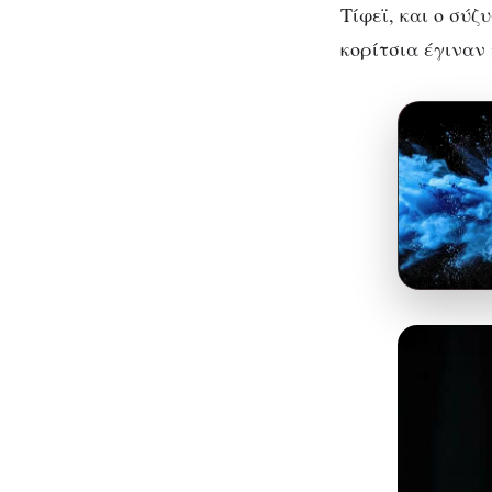
Τίφεϊ, και ο σύζ
κορίτσια έγιναν