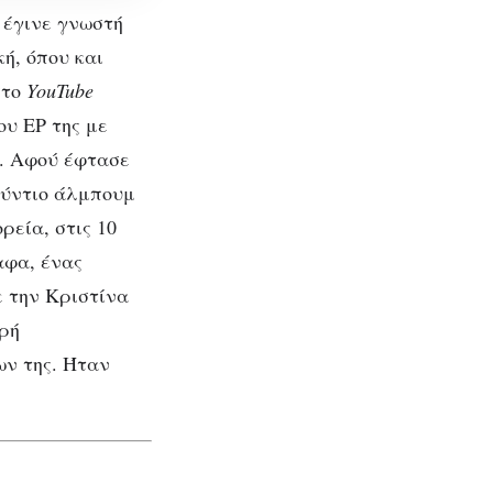
 έγινε γνωστή
ή, όπου και
στο
YouTube
υ EP της με
ς. Αφού έφτασε
ούντιο άλμπουμ
ρεία, στις 10
αφα, ένας
ε την Κριστίνα
 της
αρή
ων της. Ήταν