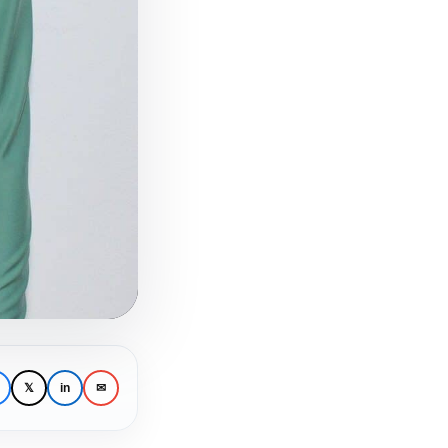
𝕏
in
✉