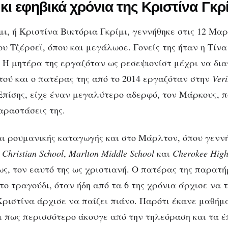
 κι εφηβικά χρόνια της Κριστίνα Γκρί
ι, ή Κριστίνα Βικτόρια Γκρίμι, γεννήθηκε στις 12 Μαρ
υ Τζέρσεϊ, όπου και μεγάλωσε. Γονείς της ήταν η Τίνα
 Η μητέρα της εργαζόταν ως ρεσεψιονίστ μέχρι να δι
τού και ο πατέρας της από το 2014 εργαζόταν στην
Ver
 Επίσης, είχε έναν μεγαλύτερο αδερφό, τον Μάρκους, π
αραστάσεις της.
αι ρουμανικής καταγωγής και στο Μάρλτον, όπου γεννή
 Christian School
,
Marlton Middle School
και
Cherokee High
ως, τον εαυτό της ως χριστιανή. Ο πατέρας της παρατ
το τραγούδι, όταν ήδη από τα 6 της χρόνια άρχισε να 
 Κριστίνα άρχισε να παίζει πιάνο. Παρότι έκανε μαθήμ
ει πως περισσότερο άκουγε από την τηλεόραση και τα έ