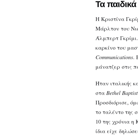
Τα παιδικά
Η Κριστίνα Γκρίμ
Μάρλτον του Νιο
Άλμπερτ Γκρίμι.
καρκίνο του μασ
Communications
.
μάνατζερ στις π
Ήταν ιταλικής κ
στα
Bethel Baptist
Προσδιόρισε, όμ
το ταλέντο της σ
10 της χρόνια η
ίδια είχε δηλώσ