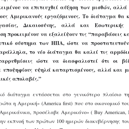
κειμένου να επιτευχθεί αύξηση των μισθών, αλλά
ους Αμερικανούς εργαζόμενους. Το διάταγμα θα 
γασίας, Δικαιοσύνης, αλλά και Εσωτερικής 
η προκειμένου να εξαλείψουν τις “παραβάσεις κ
υτικό σύστημα των ΗΠΑ, ώστε να προστατευτούν
αράλληλα, το νέο διάταγμα θα καλεί τις αρμόδι
ταρρυθμίσεις ώστε να διασφαλιστεί ότι οι βί
ε υποψηφίους υψηλά καταρτισμένους, αλλά και με
μικές απολαβές.”
κό διάταγμα εντάσσεται στο γενικότερο πλαίσιο τη
ώτα η Αμερική» (America first) που στο οικονομικό το
Αμερικάνικα, προσέλαβε Αμερικάνο» ( Buy American, H
ην εκπνοή των πρώτων 100 ημερών διακυβέρνησης το