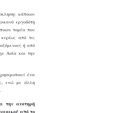
σκλησης κάποιου
ρικανό εργοδότη
ποιον τομέα που
 κυρίως από τις
γαζόμενους ή από
ην Ασία και την
χρησιμοποιεί ένα
ως, ενώ με άλλη
.
ια την αυστηρή
υναμικού από το