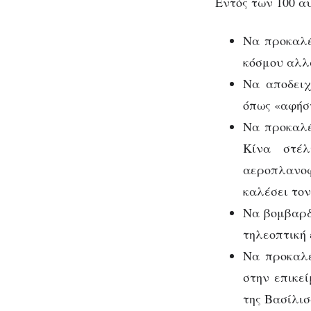
Εντός των 100 
Να προκαλέ
κόσμου αλλ
Να αποδειχ
όπως «αφήσ
Να προκαλέ
Κίνα στέ
αεροπλανοφ
καλέσει το
Να βομβαρδί
τηλεοπτική 
Να προκαλέ
στην επικε
της Βασίλισ