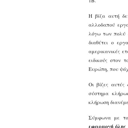
1B.
Αμερικανού
εργοδότες
Η βίζα αυτή δε
αλλοδαπού εργα
λόγω των πολύ 
διαθέτει ο εργ
αμερικανικές ετ
ειδικούς στον 
Ευρώπη, που ψάχ
Οι βίζες αυτές 
σύστημα κλήρωσ
κλήρωση διανέμε
Σύμφωνα με τ
εφαρμογή όλης 