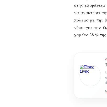
στην επιφάνεια 
να ανακτήσει τη
πόλεμο με την Κ
νόμο για την έ
χαμένο 38 % της
Ο
α
ά