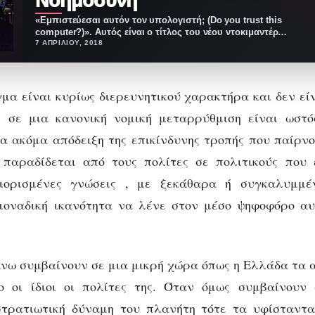
Νοημοσύνη
«Εμπιστεύεσαι αυτόν τον υπολογιστή; (Do you trust this
computer?)». Αυτός είναι ο τίτλος του νέου ντοκιμαντέρ…
7 ΑΠΡΙΛΊΟΥ, 2018
γμα είναι κυρίως διερευνητικού χαρακτήρα και δεν εί
ί σε μια κανονική νομική μεταρρύθμιση είναι ωστ
ια ακόμα απόδειξη της επικίνδυνης τροπής που παίρ
 παραδίδεται από τους πολίτες σε πολιτικούς που 
εριορισμένες γνώσεις , με ξεκάθαρα ή συγκαλυμμ
 μοναδική ικανότητα να λένε στον μέσο ψηφοφόρο αυ
νω συμβαίνουν σε μια μικρή χώρα όπως η Ελλάδα τα 
ο οι ίδιοι οι πολίτες της. Όταν όμως συμβαίνουν
στρατιωτική δύναμη του πλανήτη τότε τα υφίσταντα