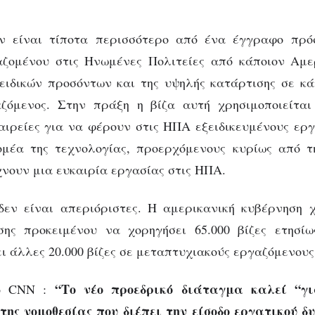
ς
ν είναι τίποτα περισσότερο από ένα έγγραφο πρό
ζομένου στις Ηνωμένες Πολιτείες από κάποιον Αμε
ειδικών προσόντων και της υψηλής κατάρτισης σε κά
αζόμενος. Στην πράξη η βίζα αυτή χρησιμοποιείται
αιρείες για να φέρουν στις ΗΠΑ εξειδικευμένους ερ
τομέα της τεχνολογίας, προερχόμενους κυρίως από τ
νουν μια ευκαιρία εργασίας στις ΗΠΑ.
δεν είναι απεριόριστες. Η αμερικανική κυβέρνηση 
ης προκειμένου να χορηγήσει 65.000 βίζες ετησί
ι άλλες 20.000 βίζες σε μεταπτυχιακούς εργαζόμενους
“Το νέο προεδρικό διάταγμα καλεί “γ
ο CNN :
της νομοθεσίας που διέπει την είσοδο εργατικού δ