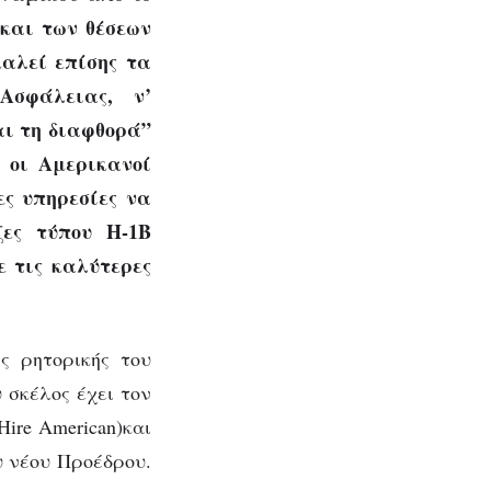
 και των θέσεων
καλεί επίσης τα
Ασφάλειας, ν’
αι τη διαφθορά”
 οι Αμερικανοί
ες υπηρεσίες να
ζες τύπου H-1B
 τις καλύτερες
ς ρητορικής του
υ σκέλος έχει τον
ire American)και
υ νέου Προέδρου.