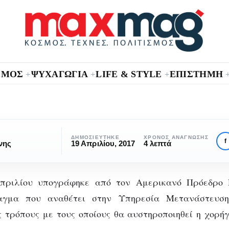
ΣΜΟΣ
ΨΥΧΑΓΩΓΙΑ
LIFE & STYLE
ΕΠΙΣΤΗΜΗ
+
+
+
ΑΠΌΨΕΙΣ
Ο Trump περιορίζει την
ΔΗΜΟΣΙΕΎΤΗΚΕ
ΧΡΌΝΟΣ ΑΝΆΓΝΩΣΗΣ
f
νης
19 Απριλίου, 2017
4 λεπτά
πρόσληψη εξειδικευμένω
αζομένων από Αμερικα
πριλίου υπογράφηκε από τον Αμερικανό Πρόεδρο 
νων
ταγμα που αναθέτει στην Υπηρεσία Μετανάστευ
εργοδότες
ν
ς τρόπους με τους οποίους θα αυστηροποιηθεί η χορήγ