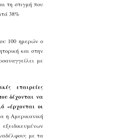
αι τη στιγμή που
κατά 38%
ου 100 ημερών ο
ητορική και στην
ροαναγγείλει με
κές εταιρείες
που δέχονται να
ό «έρχονται οι
ια η Αμερικανική
εξειδικευμένων
ναδέλφους με τα