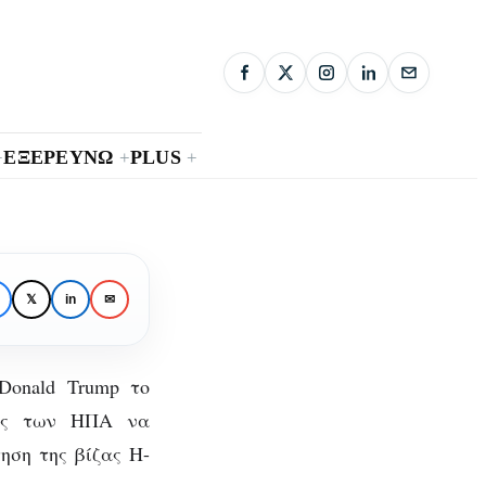
ΕΞΕΡΕΥΝΩ
PLUS
+
+
+
𝕏
in
✉
ν
νούς
Donald Trump το
σης των ΗΠΑ να
ηση της βίζας H-