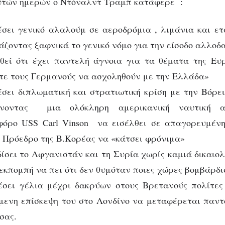
αυτών ημερών ο Ντόναλντ Τραμπ κατάφερε :
σει γενικό αλαλούμ σε αεροδρόμια , λιμάνια και ετ
άζοντας ξαφνικά το γενικό νόμο για την είσοδο αλλοδ
θεί ότι έχει παντελή άγνοια για τα θέματα της Ευ
τε τους Γερμανούς να ασχοληθούν με την Ελλάδα»
σει διπλωματική και στρατιωτική κρίση με την Βόρε
λνοντας μια ολόκληρη αμερικανική ναυτική 
όρο USS Carl Vinson να εισέλθει σε απαγορευμένη
ν Πρόεδρο της Β.Κορέας να «κάτσει φρόνιμα»
σει το Αφγανιστάν και τη Συρία χωρίς καμιά δικαιολ
εκπομπή να πει ότι δεν θυμόταν ποιες χώρες βομβάρδι
σει γέλια μέχρι δακρύων στους Βρετανούς πολίτες
ίμενη επίσκεψη του στο Λονδίνο να μεταφέρεται παν
σας.