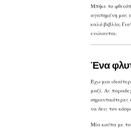
κι
Μπήκε το φθινόπ
ένα
αγαπημένη μας σ
καλό
καλό βιβλίο; Γι
βιβλίο
ενώνονται.
Ένα φλυ
Έχω μια ιδιαίτε
Μί
μαζί. Ας παραδεχ
σημαντικότερες 
να δεις τον κόσμ
Μία κούπα με το