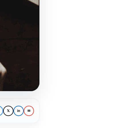
𝕏
in
✉