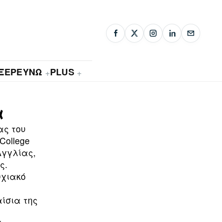
ΞΕΡΕΥΝΩ
PLUS
+
+
α
ας του
College
Αγγλίας,
ς.
υχιακό
ίσια της