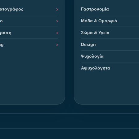
ματογράφος
Γαστρονομία
ρο
Μόδα & Ομορφιά
όραση
Σώμα & Υγεία
ng
Design
Ψυχολογία
Αψυχολόγητα