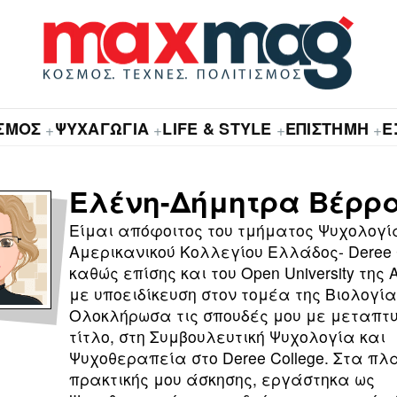
ΙΣΜΟΣ
ΨΥΧΑΓΩΓΙΑ
LIFE & STYLE
ΕΠΙΣΤΗΜΗ
Ε
+
+
+
+
Ελένη-Δήμητρα Βέρρ
Είμαι απόφοιτος του τμήματος Ψυχολογί
Αμερικανικού Κολλεγίου Ελλάδος- Deree 
καθώς επίσης και του Οpen University της 
με υποειδίκευση στον τομέα της Βιολογία
Ολοκλήρωσα τις σπουδές μου με μεταπτ
τίτλο, στη Συμβουλευτική Ψυχολογία και
Ψυχοθεραπεία στο Deree College. Στα πλα
πρακτικής μου άσκησης, εργάστηκα ως