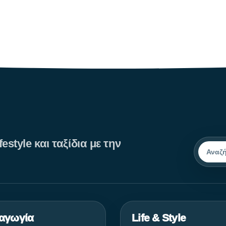
ηγουμενο
1
2
3
estyle και ταξίδια με την
Αναζήτ
αγωγία
Life & Style