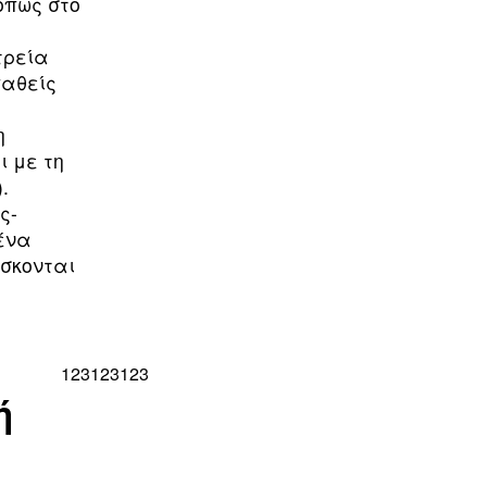
όπως στο
τρεία
παθείς
η
 με τη
.
ς-
ένα
ίσκονται
123123123
ή