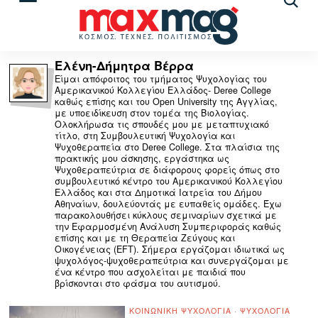
Αναζ
άρθρ
Ελένη-Δήμητρα Βέρρα
Είμαι απόφοιτος του τμήματος Ψυχολογίας του
Αμερικανικού Κολλεγίου Ελλάδος- Deree College
καθώς επίσης και του Οpen University της Αγγλίας,
με υποειδίκευση στον τομέα της Βιολογίας.
Ολοκλήρωσα τις σπουδές μου με μεταπτυχιακό
τίτλο, στη Συμβουλευτική Ψυχολογία και
Ψυχοθεραπεία στο Deree College. Στα πλαίσια της
πρακτικής μου άσκησης, εργάστηκα ως
Ψυχοθεραπεύτρια σε διάφορους φορείς όπως στο
συμβουλευτικό κέντρο του Αμερικανικού Κολλεγίου
Ελλάδος και στα Δημοτικά Ιατρεία του Δήμου
Αθηναίων, δουλεύοντάς με ευπαθείς ομάδες. Έχω
παρακολουθήσει κύκλους σεμιναρίων σχετικά με
την Εφαρμοσμένη Ανάλυση Συμπεριφοράς καθώς
επίσης και με τη Θεραπεία Ζεύγους και
Οικογένειας (EFT). Σήμερα εργάζομαι ιδιωτικά ως
ψυχολόγος-ψυχοθεραπεύτρια και συνεργάζομαι με
ένα κέντρο που ασχολείται με παιδιά που
βρίσκονται στο φάσμα του αυτισμού.
ΚΟΙΝΩΝΙΚΉ ΨΥΧΟΛΟΓΊΑ
·
ΨΥΧΟΛΟΓΊΑ