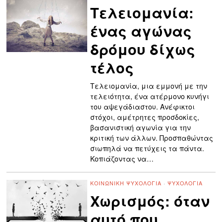
Τελειομανία:
ένας αγώνας
δρόμου δίχως
τέλος
Τελειομανία, μια εμμονή με την
τελειότητα, ένα ατέρμονο κυνήγι
του αψεγάδιαστου. Ανέφικτοι
στόχοι, αμέτρητες προσδοκίες,
βασανιστική αγωνία για την
κριτική των άλλων. Προσπαθώντας
σιωπηλά να πετύχεις τα πάντα.
Κοπιάζοντας να…
ΚΟΙΝΩΝΙΚΉ ΨΥΧΟΛΟΓΊΑ
·
ΨΥΧΟΛΟΓΊΑ
Χωρισμός: όταν
αυτό που