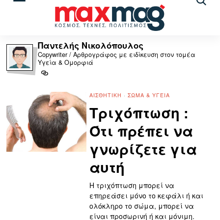
Αναζ
άρθρ
Παντελής Νικολόπουλος
Copywriter / Αρθρογράφος με ειδίκευση στον τομέα
Υγεία & Ομορφιά
ΑΙΣΘΗΤΙΚΉ
·
ΣΏΜΑ & ΥΓΕΊΑ
Τριχόπτωση :
Ότι πρέπει να
γνωρίζετε για
αυτή
Η τριχόπτωση μπορεί να
επηρεάσει μόνο το κεφάλι ή και
ολόκληρο το σώμα, μπορεί να
είναι προσωρινή ή και μόνιμη.