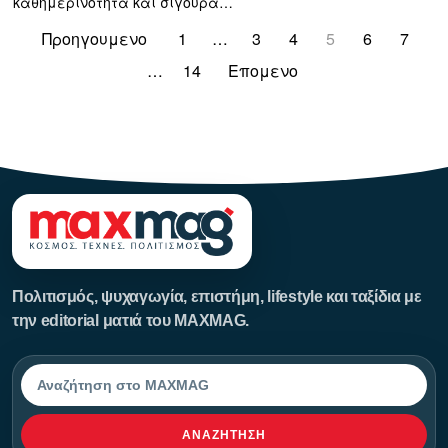
καθημερινότητα και σίγουρα…
Προηγουμενο
1
…
3
4
5
6
7
…
14
Επομενο
123123123
Πολιτισμός, ψυχαγωγία, επιστήμη, lifestyle και ταξίδια με
την editorial ματιά του MAXMAG.
Αναζήτηση
ΑΝΑΖΉΤΗΣΗ