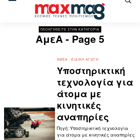
Αναζ
άρθρ
ΠΛΟΗΓΗΘΕΙΤΕ ΣΤΗΝ ΚΑΤΗΓΟΡΙΑ
ΑμεΑ
- Page 5
ΑΜΕΑ
·
ΕΙΔΙΚΉ ΑΓΩΓΉ
Υποστηρικτική
τεχνολογία για
άτομα με
κινητικές
αναπηρίες
Πηγή: Υποστηρικτική τεχνολογία
για άτομα με κινητικές αναπηρίες