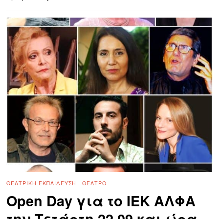
ΘΕΑΤΡΙΚΉ ΕΚΠΑΊΔΕΥΣΗ
·
ΘΈΑΤΡΟ
Open Day για το ΙΕΚ ΑΛΦΑ
την Τετάρτη 22.09 και ώρα