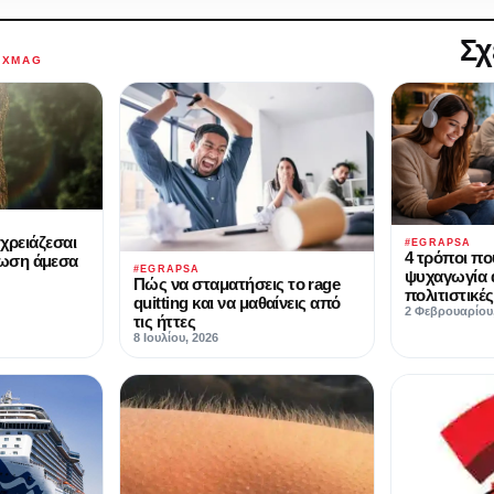
Σχ
AXMAG
χρειάζεσαι
#EGRAPSA
4 τρόποι πο
νωση άμεσα
#EGRAPSA
ψυχαγωγία α
Πώς να σταματήσεις το rage
πολιτιστικέ
quitting και να μαθαίνεις από
2 Φεβρουαρίου
τις ήττες
8 Ιουλίου, 2026