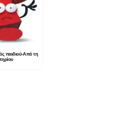
ός παιδιού-Aπό τη
τηρίου