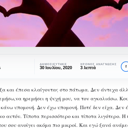
ΔΗΜΟΣΙΕΎΤΗΚΕ
ΧΡΌΝΟΣ ΑΝΆΓΝΩΣΗΣ
f
s
30 Ιουλίου, 2020
3 λεπτά
α και έπεσα κλαίγοντας στο πάτωμα. Δεν άντεχα άλλ
ρεμήσω,να ηρεμήσει η ψυχή μου, να τον αγκαλιάσω. Κ
 κάνω υπομονή. Δεν έχω υπομονή. Ποτέ δεν είχα. Δεν 
νο αυτόν. Τίποτα περισσότερο και τίποτα λιγότερο. Η 
#EGRAPSA
που σου ανοίγει ακόμα πιο μικροί. Και εγώ ξανά ανάμε