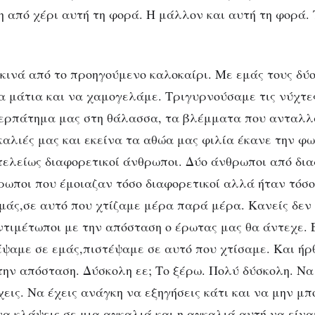
α ιστορία αγάπης. 
η από χέρι αυτή τη φορά. Η μάλλον και αυτή τη φορά. 
τη Χαρά Σίνου
εκινά από το προηγούμενο καλοκαίρι. Με εμάς τους δύ
α μάτια και να χαμογελάμε. Τριγυρνούσαμε τις νύχτες
περπάτημα μας στη θάλασσα, τα βλέμματα που ανταλλ
καλιές μας και εκείνα τα αθώα μας φιλία έκανε την φ
 τελείως διαφορετικοί άνθρωποι. Δύο άνθρωποι από δι
ρωποι που έμοιαζαν τόσο διαφορετικοί αλλά ήταν τόσο 
εμάς,σε αυτό που χτίζαμε μέρα παρά μέρα. Κανείς δεν
τιμέτωποι με την απόσταση ο έρωτας μας θα άντεχε. 
τέψαμε σε εμάς,πιστέψαμε σε αυτό που χτίσαμε. Και ή
την απόσταση. Δύσκολη εε; Το ξέρω. Πολύ δύσκολη. Να
χεις. Να έχεις ανάγκη να εξηγήσεις κάτι και να μην μπ
να κλάψεις σε μια αγκαλιά και η αγκαλιά αυτή να είνα