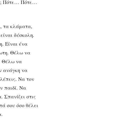
λι; Πότε… Πότε…
, τα κλάματα,
είναι δύσκολη.
η. Είναι ένα
ωτη. Θέλω να
. Θέλω να
ν ανάγκη να
λέπεις. Να τον
ν παιδί. Να
α. Σπανίζει στις
τά σου όσο θέλει
α.