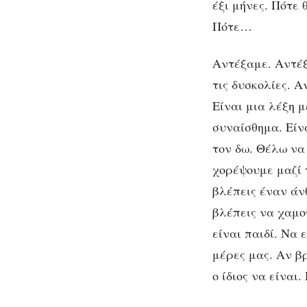
έξι μήνες. Πότε
Πότε…
Αντέξαμε. Αντέξ
τις δυσκολίες. 
Είναι μια λέξη 
συναίσθημα. Είν
τον δω. Θέλω να
χορέψουμε μαζί 
βλέπεις έναν άν
βλέπεις να χαμογ
είναι παιδί. Να 
μέρες μας. Αν β
ο ίδιος να είνα