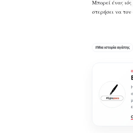
Μπορεί ένας ιός 
στερήσει να τον
#Μια ιστορία αγάπης
Η
σ
μ
ε