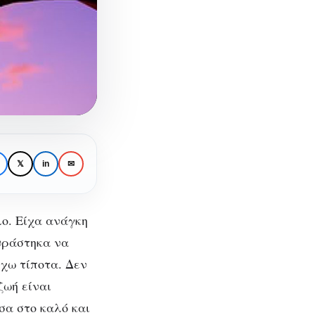
𝕏
in
✉
ο. Είχα ανάγκη
ουράστηκα να
έχω τίποτα. Δεν
ζωή είναι
σα στο καλό και