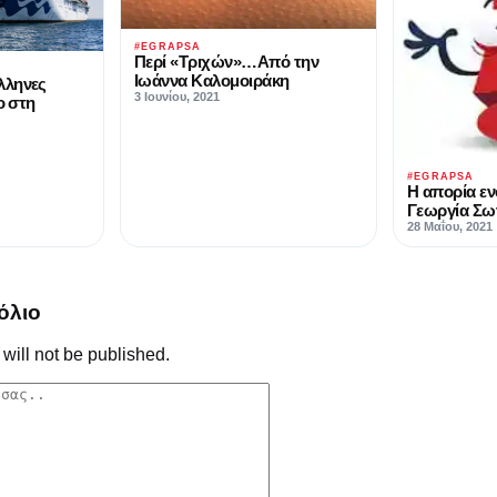
#EGRAPSA
Περί «Τριχών»…Από την
Ιωάννα Καλομοιράκη
λληνες
3 Ιουνίου, 2021
ο στη
#EGRAPSA
Η απορία εν
Γεωργία Σω
28 Μαΐου, 2021
όλιο
will not be published.