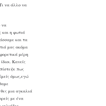
Από
Τι να άλλο να
ο να
 και η φωτιά
άσσαμε και τα
ωτιά μας ακόμα
αφορετικά μέρη
ίδιοι. Κανείς
 πίστεψε πως
Εμείς όμως,εγώ
ρθαμε
 θες μια αγκαλιά
ορείς με ένα
ι χιλιάδες