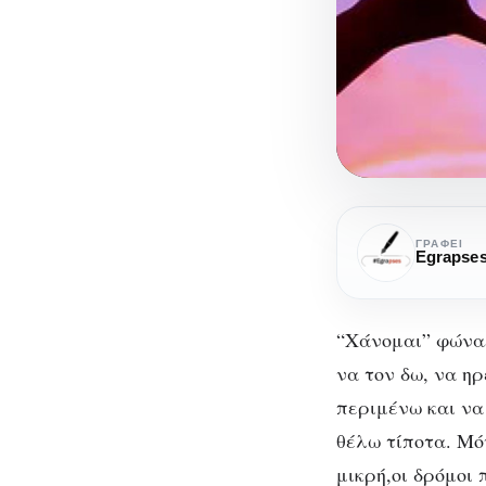
Μια
ιστορία
ΓΡΆΦΕΙ
Egrapse
αγάπης.
Από
τη
“Χάνομαι” φώναξ
Χαρά
να τον δω, να η
Σίνου
περιμένω και να
θέλω τίποτα. Μό
μικρή,οι δρόμοι 