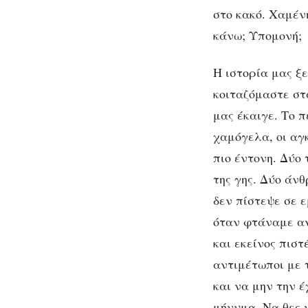
Μι
στο κακό. Χαμέν
κάνω; Υπομονή;
Η ιστορία μας ξ
κοιταζόμαστε στ
μας έκαιγε. Το 
χαμόγελα, οι αγ
πιο έντονη. Δύο
της γης. Δύο άνθ
δεν πίστεψε σε 
όταν φτάναμε αν
και εκείνος πισ
αντιμέτωποι με 
και να μην την έ
μήνυμα. Να θες 