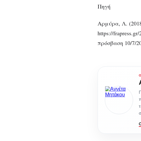
Πηγή
Αρμύρα, Λ. (201
https://frapress.g
πρόσβαση 10/7/2
Γ
π
τ