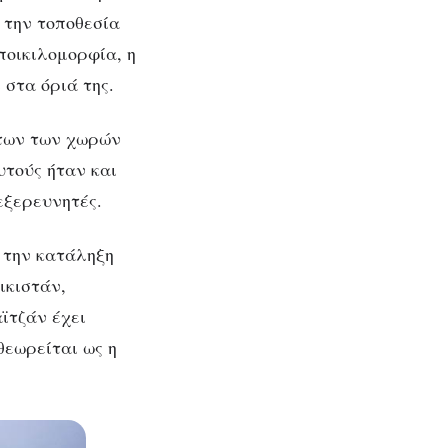
 την τοποθεσία
ποικιλομορφία, η
 στα όριά της.
άτων των χωρών
υτούς ήταν και
εξερευνητές.
ν
ν την κατάληξη
ικιστάν,
ϊτζάν έχει
θεωρείται ως η