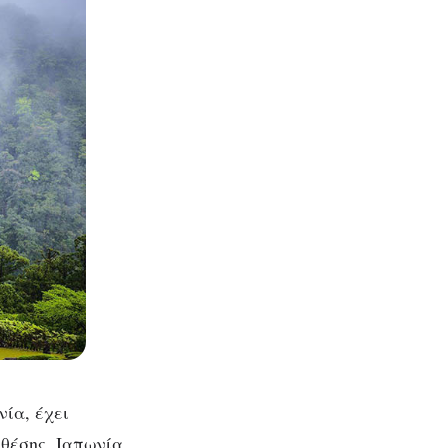
ία, έχει
 θέσης. Ιαπωνία