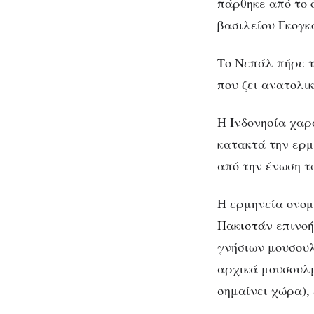
πάρθηκε από το 
βασιλείου Γκογκ
Το Νεπάλ πήρε τ
που ζει ανατολικ
Η Ινδονησία χαρ
κατακτά την ερμ
από την ένωση τ
Η ερμηνεία ονομ
Πακιστάν
επινοή
γνήσιων μουσουλ
αρχικά μουσουλμ
σημαίνει χώρα), 