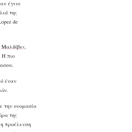
ταν έγινε
λιά της
Lopez de
ι
Μαλδίβες
.
 Η πιο
λασσα.
πό έναν
ιών.
ρε την ονομασία
ώρα της
 η προέλευση