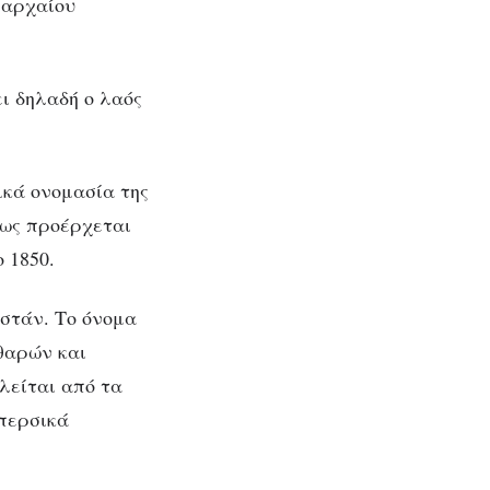
 αρχαίου
ι δηλαδή ο λαός
ικά ονομασία της
μως προέρχεται
 1850.
στάν. Το όνομα
αθαρών και
λείται από τα
 περσικά