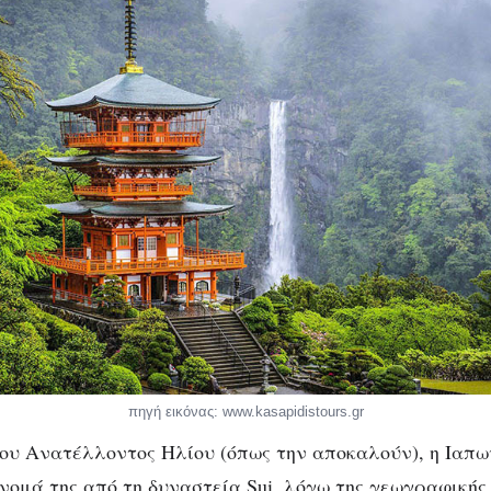
πηγή εικόνας: www.kasapidistours.gr
ου Ανατέλλοντος Ηλίου (όπως την αποκαλούν), η Ιαπων
νομά της από τη δυναστεία Sui, λόγω της γεωγραφικής