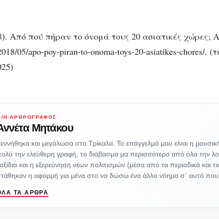
8). Από πού πήραν το όνομά τους 20 ασιατικές χώρες; 
r/2018/05/apo-poy-piran-to-onoma-toys-20-asiatikes-chores/. 
025)
Ο/Η ΑΡΘΡΟΓΡΆΦΟΣ
Αννέτα Μητάκου
εννήθηκα και μεγάλωσα στα Τρίκαλα. Το επάγγελμά μου είναι η μουσι
ολύ την ελεύθερη γραφή, το διάβασμα μα περισσότερο από όλα την λο
αξίδια και η εξερεύνηση νέων πολιτισμών (μέσα από τα περιοδικά και τι
στάθηκαν η αφορμή για μένα στο να δώσω ένα άλλο νόημα σ΄ αυτό πο
ΌΛΑ ΤΑ ΆΡΘΡΑ