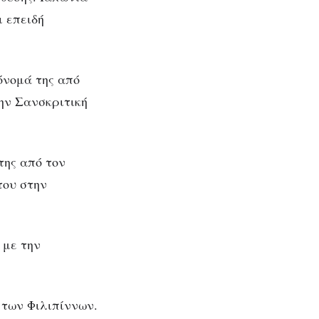
ι επειδή
όνομά της από
την Σανσκριτική
της από τον
του στην
 με την
των Φιλιπίννων.