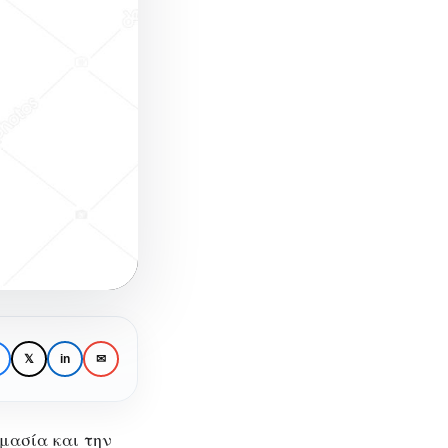
𝕏
in
✉
μασία και την