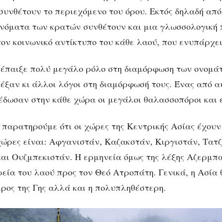
συνθέτουν το περιεχόμενο του όρου. Εκτός δηλαδή από
ονόματα των κρατών συνθέτουν και μια γλωσσολογική 
τον κοινωνικό αντίκτυπο του κάθε λαού, που ενυπάρχει
 έπαιξε πολύ μεγάλο ρόλο στη διαμόρφωση των ονομ
ρέξαν κι άλλοι λόγοι στη διαμόρφωσή τους. Ένας από α
έδωσαν στην κάθε χώρα οι μεγάλοι θαλασσοπόροι και 
ΓΛΏΣΣΑ
ΠΟΛΙΤΙΣΜΌΣ
Ερμηνεία ονομάτω
ι παρατηρούμε ότι οι χώρες της Κεντρικής Ασίας έχου
 χώρες είναι: Αφγανιστάν, Καζακστάν, Κιργιστάν, Τατζ
ασιατικών χωρών
αι Ουζμπεκιστάν. Η ερμηνεία όμως της λέξης Αζερμπα
ρεία του λαού προς τον Θεό Ατροπάτη. Γενικά, η Ασία 
ρος της Γης αλλά και η πολυπληθέστερη.