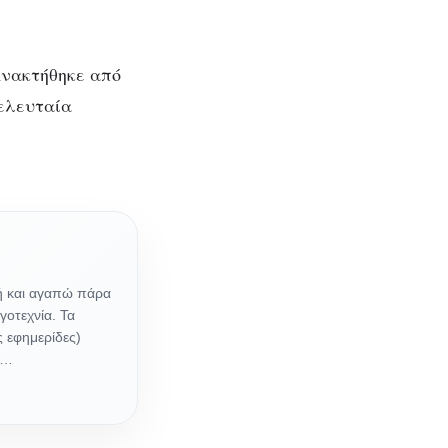
Ανακτήθηκε από
(τελευταία
κή και αγαπώ πάρα
γοτεχνία. Τα
ς εφημερίδες)
υ…