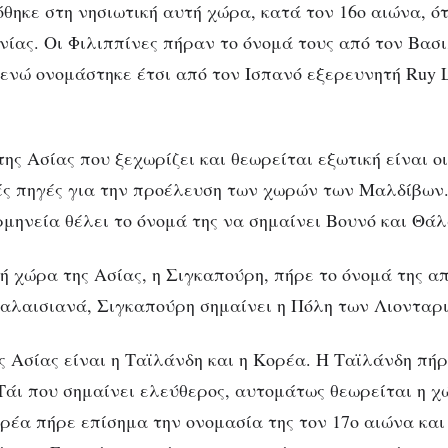
όθηκε στη νησιωτική αυτή χώρα, κατά τον 16ο αιώνα, ό
νίας. Οι Φιλιππίνες πήραν το όνομά τους από τον Βασι
, ενώ ονομάστηκε έτσι από τον Ισπανό εξερευνητή Ruy 
ης Ασίας που ξεχωρίζει και θεωρείται εξωτική είναι ο
ς πηγές για την προέλευση των χωρών των Μαλδίβων.
μηνεία θέλει το όνομά της να σημαίνει Βουνό και Θά
κή χώρα της Ασίας, η Σιγκαπούρη, πήρε το όνομά της α
αλαισιανά, Σιγκαπούρη σημαίνει η Πόλη των Λιονταρ
ς Ασίας είναι η Ταϊλάνδη και η Κορέα. Η Ταϊλάνδη πή
 Τάι που σημαίνει ελεύθερος, αυτομάτως θεωρείται η χ
ρέα πήρε επίσημα την ονομασία της τον 17ο αιώνα και