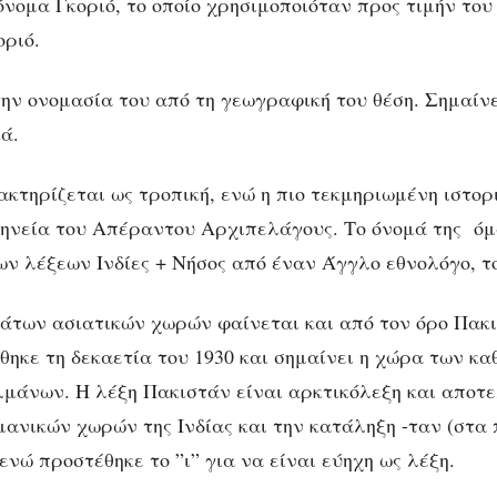
όνομα Γκοριό, το οποίο χρησιμοποιόταν προς τιμήν του
οριό.
ην ονομασία του από τη γεωγραφική του θέση. Σημαίνε
ά.
ακτηρίζεται ως τροπική, ενώ η πιο τεκμηριωμένη ιστορ
ηνεία του Απέραντου Αρχιπελάγους. Το όνομά της ό
ων λέξεων Ινδίες + Νήσος από έναν Άγγλο εθνολόγο, το
άτων ασιατικών χωρών φαίνεται και από τον όρο Πακι
θηκε τη δεκαετία του 1930 και σημαίνει η χώρα των κ
μάνων. Η λέξη Πακιστάν είναι αρκτικόλεξη και αποτε
ανικών χωρών της Ινδίας και την κατάληξη -ταν (στα
ενώ προστέθηκε το ”ι” για να είναι εύηχη ως λέξη.