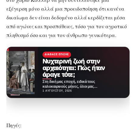
εξέγερση μόνο αλλά μια προειδοποίηση ότι κανένα
δικαίωμα δεν είναι δεδομένο αλλά κερδίζεται μέσα
από αγώνες και προσπάθειες, τόσο για τον αγροτικό
πληθυσμό όσο και για τον άνθρωπο γενικότερα.
ΔΙΆΒΑΣΕ ΕΠΊΣΗΣ
Νυχτερινή ζωή στην
αρχαιότητα: Πώς ήταν
άραγε τότε;
Στη δική μας εποχή, ειδικά τους
καλοκαιρινούς μήνες, όλοι μας
λίγο-πολύ βρίσκουμε ευκαιρίες
1 ΑΥΓΟΎΣΤΟΥ, 2026
να βγαίνουμε τα…
Πηγές: