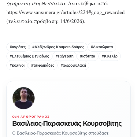
ζητήματος στη Θεσσαλία
. Ανακτήθηκε από:
https://www.sansimera.gr/articles/224#goog_rewarded
(τελευταία πρόσβαση: 14/6/2026).
#αγρότες
#Αλέξανδρος Κουμουνδούρος
#Δικαιώματα
#Ελευθέριος Βενιζέλος
#εξέγερση
#ισότητα
#Κιλελέρ
#κολίγοι
#τσιφλικάδες
#χωροφυλακή
Ο/Η ΑΡΘΡΟΓΡΆΦΟΣ
Βασίλειος-Παρασκευάς Κουρσοβίτης
Ο Βασίλειος-Παρασκευάς Κουρσοβίτης σπούδασε