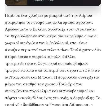
για πρόσωπα τα οποία με…
1 ΑΠΡΙΛΊΟΥ, 2026
Περίπου ένα χιλιόμετρο μακριά από την Λάρισα
σταμάτησε τον συρμό μία άλλη ομάδα αγροτών.
Αμέσως μετά ο Πολίτης πρόσταξε τους στρατιώτες
να πυροβολήσουν στον αέρα για εκφοβισμό όμως οι
χωρικοί συνέχιζαν τον λιθοβολισμό, επομένως
άνοιξαν πυρ κατά των τελευταίων. Τουλάχιστον δύο
άτομα έπεσαν νεκροί και πολλοί άλλοι
τραυματίστηκαν. Οι γεωργοί οι οποίοι βρήκαν
τραγικό θάνατο από τα πυρά των στρατιωτών ήταν
οι Νταφούλης και Μπόκας. Η σύγκρουση συνεχίζεται
μέχρι τον σταθμό του χωριού Τουλάρ όπου
συνεχίζονται παράλληλα και οι πυροβολισμοί και
πέφτει νεκρός άλλος ένας γεωργός, ο Ακριβούλης. Τα
κακά νέα διαδόθηκαν γρήγορα στη Λάρισα και η