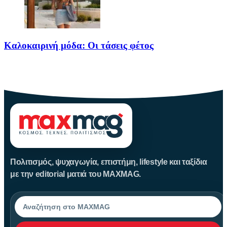
Καλοκαιρινή μόδα: Οι τάσεις φέτος
Καλοκαίρι αγαπημένο. Παραλίες, ξεκούραση και… ζέστη! Καμία
θερμοκρασία δε θα
Πολιτισμός, ψυχαγωγία, επιστήμη, lifestyle και ταξίδια
με την editorial ματιά του MAXMAG.
Αναζήτηση