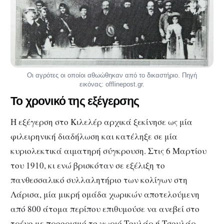
Οι αγρότες οι οποίοι αθωώθηκαν από το δικαστήριο. Πηγή
εικόνας: offlinepost.gr.
Το χρονικό της εξέγερσης
Η εξέγερση στο Κιλελέρ αρχικά ξεκίνησε ως μία
φιλειρηνική διαδήλωση και κατέληξε σε μία
κυριολεκτικά αιματηρή σύγκρουση. Στις 6 Μαρτίου
του 1910, κι ενώ βρισκόταν σε εξέλιξη το
πανθεσσαλικό συλλαλητήριο των κολίγων στη
Λάρισα, μία μικρή ομάδα χωρικών αποτελούμενη
από 800 άτομα περίπου επιθυμούσε να ανεβεί στο
τρένο με προορισμό το χωριό Τουλάρ ή Τσουλάρ,