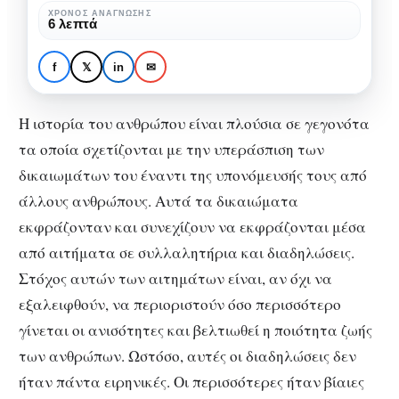
ΧΡΌΝΟΣ ΑΝΆΓΝΩΣΗΣ
6 λεπτά
ΙΣΤΟΡΊΑ
ΠΟΛΙΤΙΣΜΌΣ
Εξέγερση Κιλελέρ:
f
𝕏
in
✉
Μήνυμα αντίστασης
Η ιστορία του ανθρώπου είναι πλούσια σε γεγονότα
τα οποία σχετίζονται με την υπεράσπιση των
δικαιωμάτων του έναντι της υπονόμευσής τους από
άλλους ανθρώπους. Αυτά τα δικαιώματα
εκφράζονταν και συνεχίζουν να εκφράζονται μέσα
από αιτήματα σε συλλαλητήρια και διαδηλώσεις.
Στόχος αυτών των αιτημάτων είναι, αν όχι να
εξαλειφθούν, να περιοριστούν όσο περισσότερο
γίνεται οι ανισότητες και βελτιωθεί η ποιότητα ζωής
των ανθρώπων. Ωστόσο, αυτές οι διαδηλώσεις δεν
ήταν πάντα ειρηνικές. Οι περισσότερες ήταν βίαιες