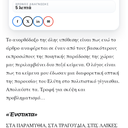
της
ΧΡΌΝΟΣ ΑΝΆΓΝΩΣΗΣ
ΠΟΛΙΤΙΣΜΌΣ
ΠΡΌΣΩΠΑ
5 λεπτά
μεταφυσικής
Οδυσσέας Ελύτης: O
έξαρσης
συμβολιστής της
f
𝕏
in
✉
και
μεταφυσικής έξαρσης
του
και του λυρισμού
Το ανορθόδοξο της όλης υπόθεσης είναι πως ενώ το
λυρισμού
άρθρο αναφέρεται σε έναν από τους βασικότερους
εκπροσώπους της ποιητικής παράδοσης της χώρας
μας περιλαμβάνει δυο πεζά κείμενα. Ο λόγος είναι
πως τα κείμενα μου έδωσαν μια διαφορετική οπτική
της παρουσίας του Ελύτη στο πολιτιστικό γίγνεσθαι.
Απολαύστε τα. Τροφή για σκέψη και
προβληματισμό…
«Ένστικτα»
ΣΤΑ ΠΑΡΑΜΥΘΙΑ, ΣΤΑ ΤΡΑΓΟΥΔΙΑ, ΣΤΙΣ ΛΑΪΚΕΣ