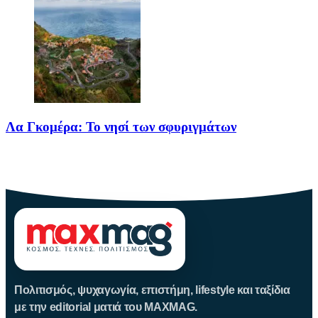
Λα Γκομέρα: Το νησί των σφυριγμάτων
Πηγή: media.houseandgarden.co.ukΜακριά από τα πολύβουα
θέρετρα και τις κοσμοπολίτικες εικόνες
Πολιτισμός, ψυχαγωγία, επιστήμη, lifestyle και ταξίδια
με την editorial ματιά του MAXMAG.