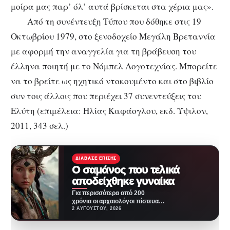
μοίρα μας παρ’ όλ’ αυτά βρίσκεται στα χέρια μας».
Από τη συνέντευξη Τύπου που δόθηκε στις 19
Οκτωβρίου 1979, στο ξενοδοχείο Μεγάλη Βρεταννία
με αφορμή την αναγγελία για τη βράβευση του
έλληνα ποιητή με το Νόμπελ Λογοτεχνίας. Μπορείτε
να το βρείτε ως ηχητικό ντοκουμέντο και στο βιβλίο
συν τοις άλλοις που περιέχει 37 συνεντεύξεις του
Ελύτη (επιμέλεια: Ηλίας Καφάογλου, εκδ. Ύψιλον,
2011, 343 σελ.)
ΔΙΆΒΑΣΕ ΕΠΊΣΗΣ
Ο σαμάνος που τελικά
αποδείχθηκε γυναίκα
Για περισσότερα από 200
χρόνια οι αρχαιολόγοι πίστευαν
ότι γνώριζαν την ταυτότητα ενός
2 ΑΥΓΟΎΣΤΟΥ, 2026
μυστηριώδους προσώπου
που…