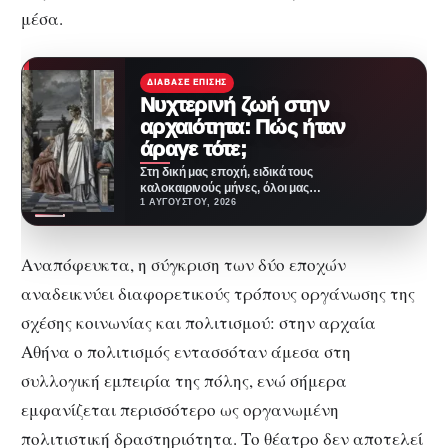
μέσα.
ΔΙΆΒΑΣΕ ΕΠΊΣΗΣ
Νυχτερινή ζωή στην
αρχαιότητα: Πώς ήταν
άραγε τότε;
Στη δική μας εποχή, ειδικά τους
καλοκαιρινούς μήνες, όλοι μας
λίγο-πολύ βρίσκουμε ευκαιρίες
1 ΑΥΓΟΎΣΤΟΥ, 2026
να βγαίνουμε τα…
Αναπόφευκτα, η σύγκριση των δύο εποχών
αναδεικνύει διαφορετικούς τρόπους οργάνωσης της
σχέσης κοινωνίας και πολιτισμού: στην αρχαία
Αθήνα ο πολιτισμός εντασσόταν άμεσα στη
συλλογική εμπειρία της πόλης, ενώ σήμερα
εμφανίζεται περισσότερο ως οργανωμένη
πολιτιστική δραστηριότητα. Το θέατρο δεν αποτελεί