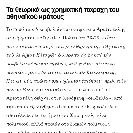
Τα θεωρικά ως χρηματική παροχή του
αθηναϊκού κράτους
Το ποσό των δύο οβολών το αναφέρει ο
Αριστοτέλης
στο έργο του «Αθηναίων Πολιτεία» 28-29:
«εἶτα
μετά τούτους τῶν μέν ἑτέρων Θηραμένης ὁ Ἅγνωνος,
τοῦ δέ δήμου Κλεοφῶν ὁ λυροποιός, ὃς καί τήν
διωβελίαν ἐπόρισε πρῶτος· καί χρόνον μέν τινα
διεδίδου, μετά δέ ταῦτα κατέλυσε Καλλικράτης
Παιανιεύς, πρῶτος ὑποσχόμενος ἐπιθήσειν πρός τοῖν
δυοῖν ὀβολοῖν ἄλλον ὀβολόν».
Η αναφορά του
Αριστοτέλη δείχνει ότι η λεγόμενη «διωβελία», από
την οποία εξελίχθηκε ο θεσμός των θεωρικών, δεν
αποτέλεσε στατική μεταρρύθμιση ενός μόνο
πολιτικού, αλλά προϊόν σταδιακών πολιτικών
παρεμβάσεων και μεταβολών στη διαχείριση των