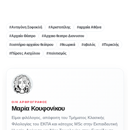
#Αντιγόνη Σοφοκλή
#Αριστοτέλης
#αρχαία Αθήνα
#Αρχαίο Θέατρο
#Αρχαιο θεατρο Διονυσου
#εισιτήριο αρχαίου θεάτρου
#θεωρικά
#οβολός
#Περικλής
#Πέρσες Αισχύλου
#πολιτισμός
Ο/Η ΑΡΘΡΟΓΡΆΦΟΣ
Μαρία Κουφονίκου
Είμαι φιλόλογος, απόφοιτη του Τμήματος Κλασικής
Φιλολογίας του ΕΚΠΑ και κάτοχος MSc στην Εκπαιδευτική