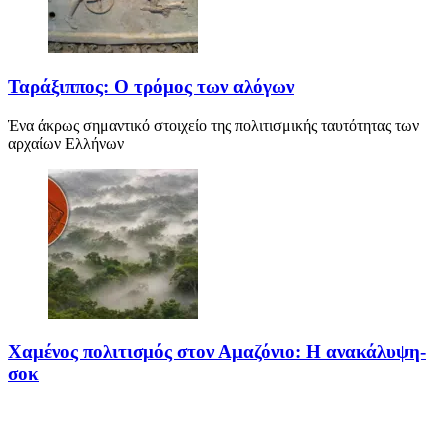
Ταράξιππος: Ο τρόμος των αλόγων
Ένα άκρως σημαντικό στοιχείο της πολιτισμικής ταυτότητας των
αρχαίων Ελλήνων
Χαμένος πολιτισμός στον Αμαζόνιο: Η ανακάλυψη-
σοκ
Για δεκαετίες, ο Αμαζόνιος θεωρούνταν μια σχεδόν παρθένα
ζούγκλα, ανέγγιχτη