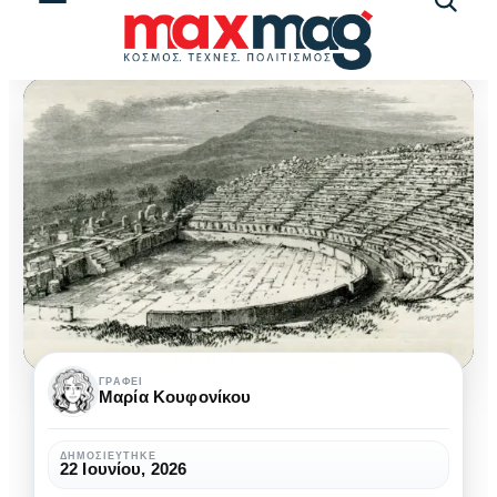
Αναζήτ
άρθρω
Τα
ΓΡΆΦΕΙ
Μαρία Κουφονίκου
θεωρικά
της
ΔΗΜΟΣΙΕΎΤΗΚΕ
22 Ιουνίου, 2026
αρχαίας