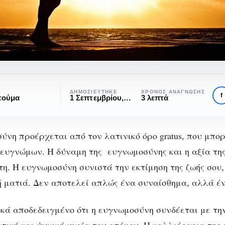
νη:
ΔΗΜΟΣΙΕΎΤΗΚΕ
ΧΡΌΝΟΣ ΑΝΆΓΝΩΣΗΣ
f
τούμα
1 Σεπτεμβρίου, 2020
3 λεπτά
ύνη προέρχεται από τον λατινικό όρο
gratus,
που μπορ
ευγνώμων. Η δύναμη της ευγνωμοσύνης και η αξία της
ΚΟΙΝΩΝΙΚΉ ΨΥΧΟΛΟΓΊΑ
ΨΥΧΟΛΟΓΊΑ
τη. Η ευγν
ωμο
σύνη
συνιστά την εκτίμηση της ζωής σου
υγνωμοσύνη: η τέχ
κή ματιά. Δεν αποτελεί απλώς ένα συναίσθημα, αλλά έ
ης εκτίμησης στη ζ
ικά αποδεδειγμένο ότι η ευγν
ωμο
σύνη συνδέεται με τη