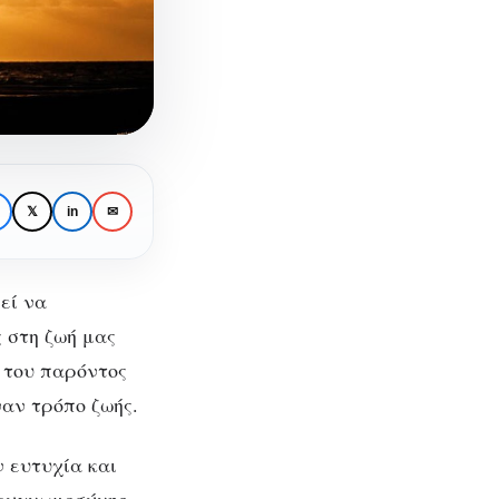
𝕏
in
✉
εί να
 στη ζωή μας
, του παρόντος
νη
ναν τρόπο ζωής.
ωή
ν ευτυχία και