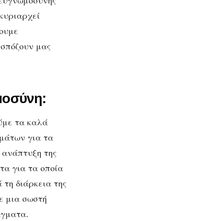
 ευγν
ωμο
σύνης
 κυριαρχεί
σουμε
εσπόζουν μας
μοσύνη:
ύμε τα καλά
γμάτων για τα
 ανάπτυξη της
α για τα οποία
τη διάρκεια της
ε μια σωστή
άγματα.