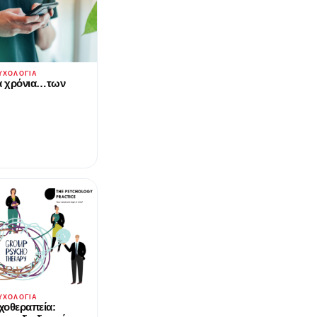
ΥΧΟΛΟΓΊΑ
α χρόνια…των
ΥΧΟΛΟΓΊΑ
χοθεραπεία: