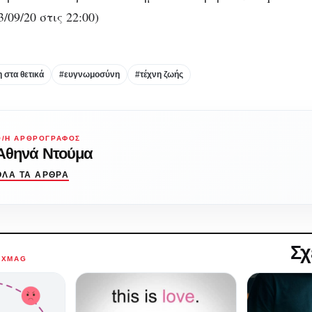
/09/20 στις 22:00)
 στα θετικά
#ευγνωμοσύνη
#τέχνη ζωής
Ο/Η ΑΡΘΡΟΓΡΆΦΟΣ
Αθηνά Ντούμα
ΌΛΑ ΤΑ ΆΡΘΡΑ
Σχ
AXMAG