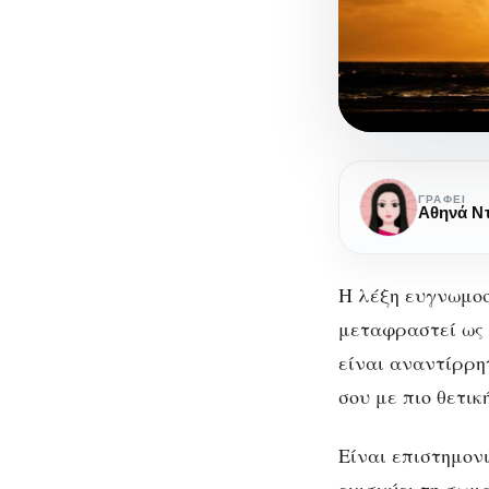
Ευγνωμοσύ
η
ΓΡΆΦΕΙ
Αθηνά Ν
τέχνη
της
εκτίμησης
Η λέξη ευγνωμοσ
στη
μεταφραστεί ως 
ζωή
είναι αναντίρρη
Ε
σου με πιο θετι
τ
Είναι επιστημον