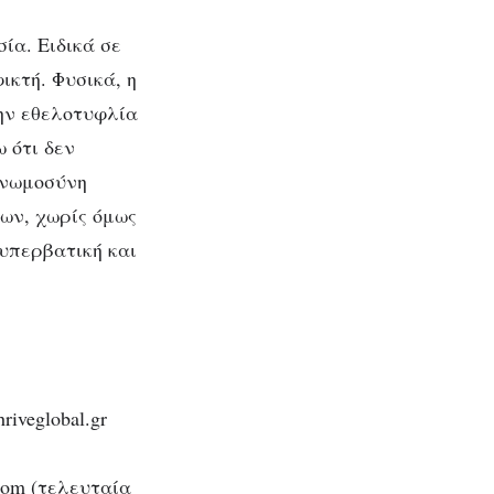
ία. Ειδικά σε
ικτή. Φυσικά, η
την εθελοτυφλία
 ότι δεν
υγνωμοσύνη
των, χωρίς όμως
 υπερβατική και
iveglobal.gr
com (τελευταία