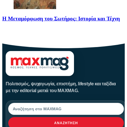
Η Μεταμόρφωση του Σωτήρος: Ιστορία και Τέχνη
Η Μεταμόρφωση του Σωτήρος: Ιστορία και Έθιμα Στις 6
Αυγούστου
Πολιτισμός, ψυχαγωγία, επιστήμη, lifestyle και ταξίδια
με την editorial ματιά του MAXMAG.
Αναζήτηση
ΑΝΑΖΉΤΗΣΗ