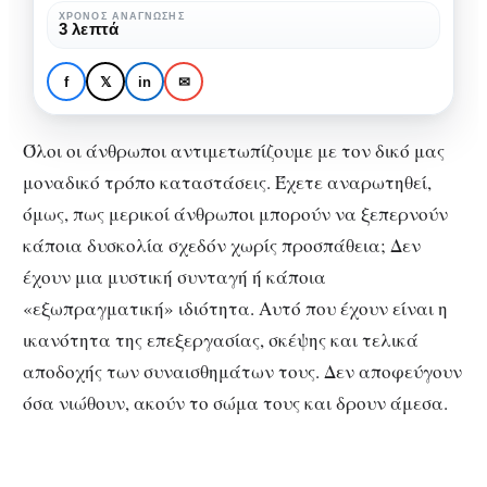
«ακούμε»
ΧΡΌΝΟΣ ΑΝΆΓΝΩΣΗΣ
ΚΟΙΝΩΝΙΚΉ ΨΥΧΟΛΟΓΊΑ
ΨΥΧΟΛΟΓΊΑ
3 λεπτά
τα
Όσα συμβαίνουν όταν
συναισθήματα
δεν «ακούμε» τα
f
𝕏
in
✉
μας
συναισθήματα μας
Όλοι οι άνθρωποι αντιμετωπίζουμε με τον δικό μας
μοναδικό τρόπο καταστάσεις. Έχετε αναρωτηθεί,
όμως, πως μερικοί άνθρωποι μπορούν να ξεπερνούν
κάποια δυσκολία σχεδόν χωρίς προσπάθεια; Δεν
έχουν μια μυστική συνταγή ή κάποια
«εξωπραγματική» ιδιότητα. Αυτό που έχουν είναι η
ικανότητα της επεξεργασίας, σκέψης και τελικά
αποδοχής των συναισθημάτων τους. Δεν αποφεύγουν
όσα νιώθουν, ακούν το σώμα τους και δρουν άμεσα.