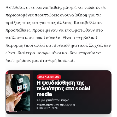
Αντίθετα, οι κοινωνιοπαθείς, μπορεί να νιώσουν σε
περιορισμένες περιπτώσεις ενσυναίσθηση για τις
πράξεις τους και για τους άλλους. Καταβάλλουν
προσπάθειες, προκειμένου να ενσωματωθούν στο
υπόλοιπο κοινωνικό σύνολο. Είναι υπερβολικά
παρορμητικοί αλλά και συναισθηματικοί. Συχνά, δεν
είναι ιδιαίτερα μορφωμένοι και δεν μπορούν να
διατηρήσουν μία σταθερή δουλειά.
ΔΙΆΒΑΣΕ ΕΠΊΣΗΣ
Η ψευδαίσθηση της
τελειότητας στα social
media
Σε μια γενιά που κύριο
χαρακτηριστικό της είναι η
τεχνολογία, ο εθισμός σε αυτήν
6 ΙΟΥΝΊΟΥ, 2026
είναι όλο…