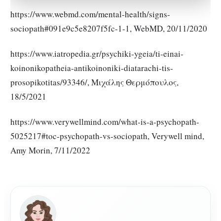
https://www.webmd.com/mental-health/signs-
sociopath#091e9c5e8207f5fc-1-1, WebMD, 20/11/2020
https://www.iatropedia.gr/psychiki-ygeia/ti-einai-
koinonikopatheia-antikoinoniki-diatarachi-tis-
prosopikotitas/93346/, Μιχάλης Θερμόπουλος,
18/5/2021
https://www.verywellmind.com/what-is-a-psychopath-
5025217#toc-psychopath-vs-sociopath, Verywell mind,
Amy Morin, 7/11/2022