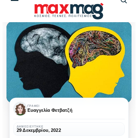
Αναζήτ
άρθρω
Κοινωνιοπάθεια:
ΓΡΆΦΕΙ
Ευαγγελία Φετβατζή
Σε
τι
ΔΗΜΟΣΙΕΎΤΗΚΕ
29 Δεκεμβρίου, 2022
διαφέρει