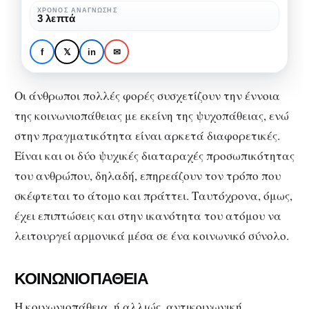
από
ΧΡΌΝΟΣ ΑΝΆΓΝΩΣΗΣ
ΚΟΙΝΩΝΙΚΉ ΨΥΧΟΛΟΓΊΑ
ΨΥΧΟΛΟΓΊΑ
3 λεπτά
την
Κοινωνιοπάθεια: Σε τι
ψυχοπάθεια
διαφέρει από την
f
𝕏
in
✉
ψυχοπάθεια
Οι άνθρωποι πολλές φορές συσχετίζουν την έννοια
της κοινωνιοπάθειας με εκείνη της ψυχοπάθειας, ενώ
στην πραγματικότητα είναι αρκετά διαφορετικές.
Είναι και οι δύο ψυχικές διαταραχές προσωπικότητας
του ανθρώπου, δηλαδή, επηρεάζουν τον τρόπο που
σκέφτεται το άτομο και πράττει. Ταυτόχρονα, όμως,
έχει επιπτώσεις και στην ικανότητα του ατόμου να
λειτουργεί αρμονικά μέσα σε ένα κοινωνικό σύνολο.
ΚΟΙΝΩΝΙΟΠΑΘΕΙΑ
Η κοινωνιοπάθεια, ή αλλιώς, αντικοινωνική