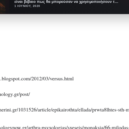
είναι βέβαιο πως θα μπορούσαν να χρησιμοποιήσουν τη
μοναξιά…
1 ΙΟΥΝΊΟΥ, 2020
eti.blogspot.com/2012/03/versus.html
ology.gr/post/
erini.gr/1031526/article/epikairothta/ellada/prwta8lhtes-sth
ologynow.gr/arthra-psyxologias/sxeseis/monaksia/66-milodas