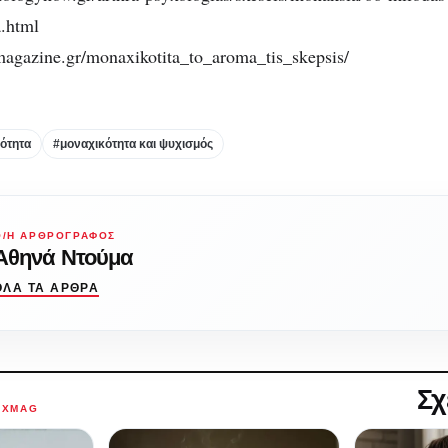
onachikotita.html
agazine.gr/monaxikotita_to_aroma_tis_skepsis/
ότητα
#μοναχικότητα και ψυχισμός
Ο/Η ΑΡΘΡΟΓΡΆΦΟΣ
Αθηνά Ντούμα
ΌΛΑ ΤΑ ΆΡΘΡΑ
Σχ
AXMAG