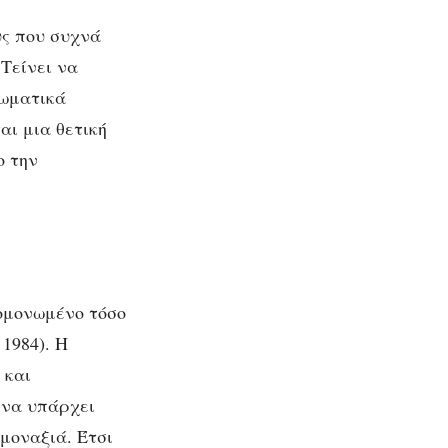
υς που συχνά
Τείνει να
σωματικά
αι μια θετική
ς
ο την
πομονωμένο τόσο
1984). Η
 και
 να υπάρχει
μοναξιά. Έτσι