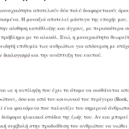
Μοναξιά και
 μοναχικότητα αποτελούν δύο πολύ διαφορετικούς όρο
ασμένα. Η μοναξιά αποτελεί μάστιγα της εποχής μας. 
μοναχικότητα: δύο
 την αίσθηση κατάθλιψης και άγχους, με περισσότερα 
πρόβλημα με το αλκοόλ. Ενώ, η μοναχικότητα θεωρείτ
διαφορετικές έννοιε
νειδητή επιθυμία των ανθρώπων για απόσυρση με στόχ
ον
διαλογισμό
και την ανάπτυξη του εαυτού.
ται ως η αντίληψη που έχει το άτομο να αισθάνεται α
πους, όσο και από τον κοινωνικό του περίγυρο (Rook, 
ί ένα φαινόμενο που ταλανίζει τον σημερινό άνθρωπο
 διάφορα ηλικιακά στάδια της ζωής του. Αν και μπορεί
ική συμβολή στην προδιάθεση του ανθρώπου να νιώθει 