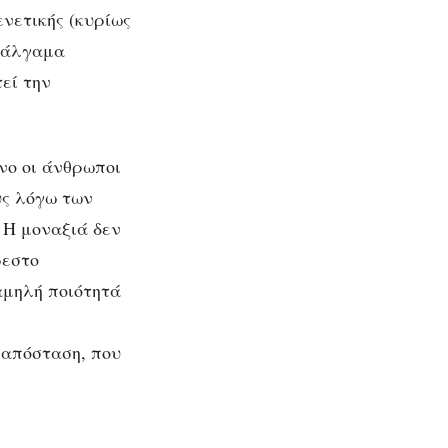
ενετικής (κυρίως
αμάλγαμα
εί την
νο οι άνθρωποι
υς λόγω των
 Η μοναξιά δεν
ρεστο
αμηλή ποιότητά
 απόσταση, που