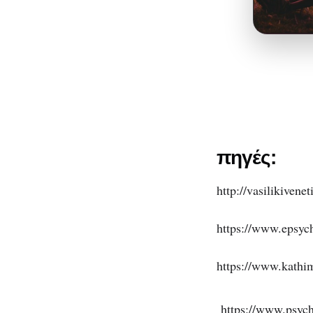
πηγές:
http://vasilikiven
https://www.epsych
https://www.kathim
https://www.psych