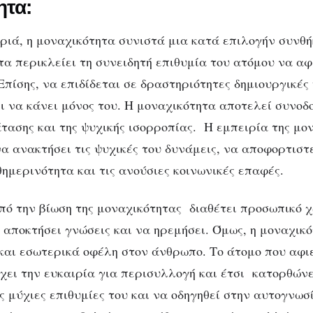
ητα:
ριά, η μοναχικότητα συνιστά μια κατά επιλογήν συνθή
τα περικλείει τη συνειδητή επιθυμία του ατόμου να α
Επίσης, να επιδίδεται σε δραστηριότητες δημιουργικές
 να κάνει μόνος του. Η μοναχικότητα αποτελεί συνοδ
τασης και της ψυχικής ισορροπίας. Η εμπειρία της μο
να ανακτήσει τις ψυχικές του δυνάμεις, να αποφορτιστ
ημερινότητα και τις ανούσιες κοινωνικές επαφές.
πό την βίωση της μοναχικότητας διαθέτει προσωπικό χ
 αποκτήσει γνώσεις και να ηρεμήσει. Όμως, η μοναχικ
 και εσωτερικά οφέλη στον άνθρωπο. Το άτομο που αφι
έχει την ευκαιρία για περισυλλογή και έτσι κατορθώνε
 μύχιες επιθυμίες του και να οδηγηθεί στην αυτογνωσί