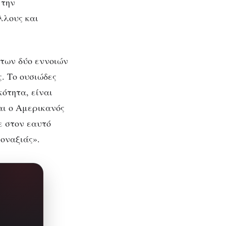
 την
λλους και
 των δύο εννοιών
. Το ουσιώδες
κότητα, είναι
αι ο Αμερικανός
ε στον εαυτό
μοναξιάς».