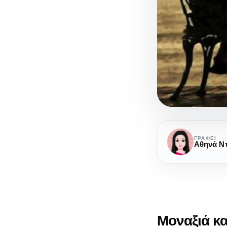
Μοναξιά
και
ΓΡΆΦΕΙ
Αθηνά Ν
μοναχικότητ
δύο
διαφορετικέ
έννοιες
Μοναξιά κα