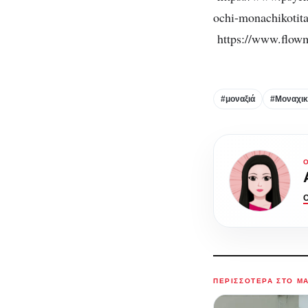
ochi-m
https://www.flowm
#μοναξιά
#Μοναχικ
ΠΕΡΙΣΣΌΤΕΡΑ ΣΤΟ M