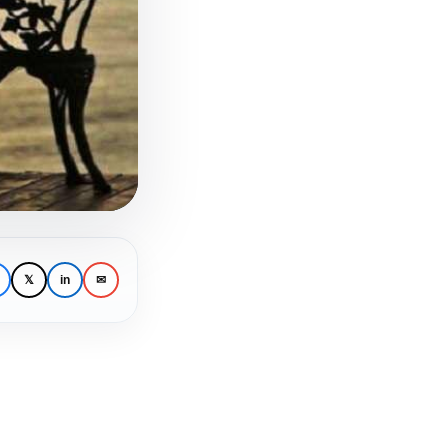
𝕏
in
✉