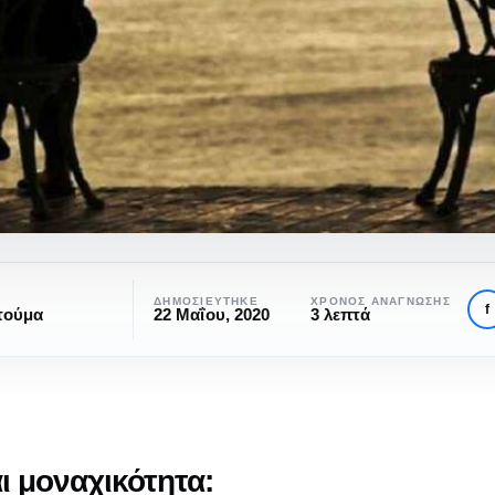
ΔΗΜΟΣΙΕΎΤΗΚΕ
ΧΡΌΝΟΣ ΑΝΆΓΝΩΣΗΣ
f
τούμα
22 Μαΐου, 2020
3 λεπτά
α:
ς
ι μοναχικότητα:
ΨΥΧΟΛΟΓΊΑ