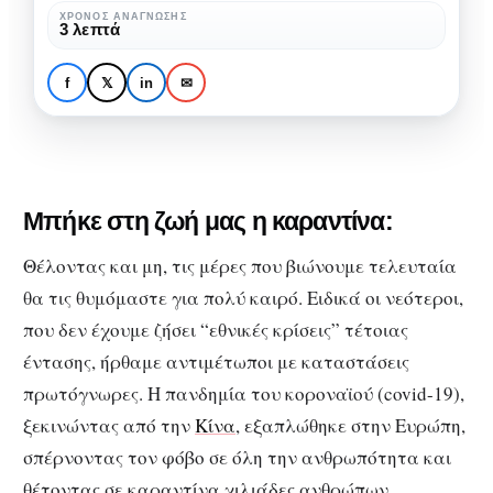
μας
ΧΡΌΝΟΣ ΑΝΆΓΝΩΣΗΣ
ΨΥΧΟΛΟΓΊΑ
3 λεπτά
βοηθήσει
Καραντίνα: πώς μπορεί
στην
να μας βοηθήσει στην
f
𝕏
in
✉
αυτοβελτίωση
αυτοβελτίωση
Μπήκε στη ζωή μας η καραντίνα:
Θέλοντας και μη, τις μέρες που βιώνουμε τελευταία
θα τις θυμόμαστε για πολύ καιρό. Ειδικά οι νεότεροι,
που δεν έχουμε ζήσει “εθνικές κρίσεις” τέτοιας
έντασης, ήρθαμε αντιμέτωποι με καταστάσεις
πρωτόγνωρες. Η πανδημία του κοροναϊού (covid-19),
ξεκινώντας από την
Κίνα
, εξαπλώθηκε στην Ευρώπη,
σπέρνοντας τον φόβο σε όλη την ανθρωπότητα και
θέτοντας σε καραντίνα χιλιάδες ανθρώπων.