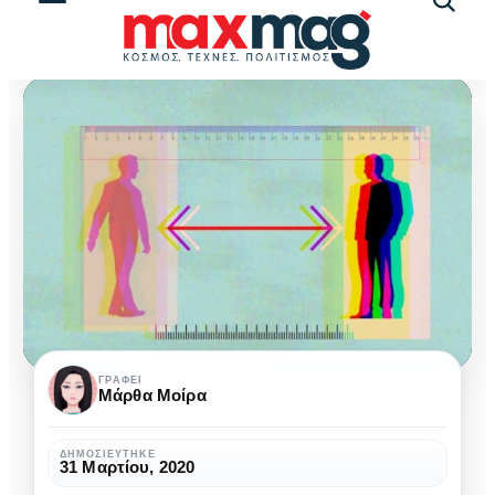
Αναζήτ
άρθρω
Καραντίνα:
ΓΡΆΦΕΙ
Μάρθα Μοίρα
πώς
μπορεί
ΔΗΜΟΣΙΕΎΤΗΚΕ
31 Μαρτίου, 2020
να