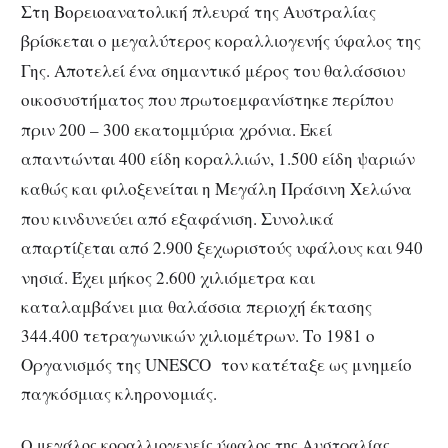
Στη Βορειοανατολική πλευρά της Αυστραλίας
βρίσκετ
ι ο μεγαλύτερος κοραλλιογενής ύφαλος της
α
Γης. Αποτελεί ένα σημαντικό μέρος του θαλάσσιου
οικοσυστήματος που πρωτοεμφανίστηκ
περίπου
ε
πριν 200 – 300 εκατομμύρια χρόνια. Εκεί
απαντώντ
ι 400 είδη κοραλλιών, 1.500 είδη ψαριών
α
καθώς και φιλοξενείτ
ι η Μεγάλη Πράσινη Χελώνα
α
που κινδυνεύει από εξαφάνιση. Συνολικά
απαρτίζετ
ι από 2.900 ξεχωριστούς υφάλους και 940
α
νησιά. Έχει μήκος 2.600 χιλιόμετρα και
καταλαμβάνει μια θαλάσσια περιοχή έκτασης
344.400 τετραγωνικών χιλιομέτρων. Το 1981 ο
Οργανισμός της UNESCO τον κατέταξε ως μνημείο
παγκόσμιας κληρονομιάς.
Ο μεγάλος κοραλλιογενείς ύφαλος της Αυστραλίας