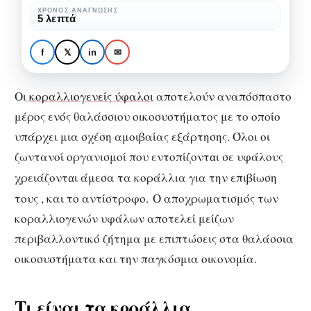
αλλάζουν
ΧΡΌΝΟΣ ΑΝΆΓΝΩΣΗΣ
ΕΠΙΣΤΉΜΗ
5 λεπτά
χρώμα
Κοραλλιογενείς ύφαλοι:
Οι ωκεανοί αλλάζουν
f
𝕏
in
✉
χρώμα
Οι
κοραλλιογενείς ύφαλοι
αποτελούν αναπόσπαστο
μέρος ενός θαλάσσιου οικοσυστήματος με το οποίο
υπάρχει μια σχέση αμοιβαίας εξάρτησης. Όλοι οι
ζωντανoί οργανισμoί που εντοπίζoντ
ι σε υφάλους
α
χρειάζoντ
ι άμεσα τα κοράλλια για την επιβίωση
α
τους , και το αντίστροφο. Ο αποχρωματισμός των
κοραλλιογενών υφάλων αποτελεί μείζων
περιβαλλοντικό ζήτημα με επιπτώσεις στα θαλάσσια
οικοσυστήματα και την παγκόσμια οικονομία.
Τι είναι τα κοράλλια