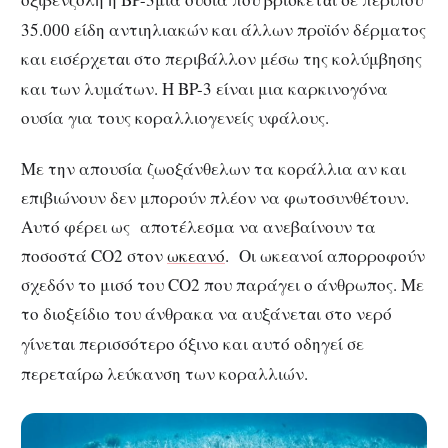
α
35.000 είδη αντιηλιακών και άλλων προϊόν δέρματος
και εισέρχετ
ι στο περιβάλλον μέσω της κολύμβησης
α
και των λυμάτων. Η BP-3 είναι μια καρκινογόνα
ουσία για τους κοραλλιογενείς υφάλους.
Με την απουσία ζωοξάνθελων τα κοράλλια αν και
επιβιώνουν δεν μπορούν πλέον να φωτοσυνθέτουν.
Αυτό φέρει ως αποτέλεσμα να ανεβαίνουν τα
ποσοστά CO2 στον
ωκεανό
. Οι ωκεανοί απορροφούν
σχεδόν το μισό του CO2 που παράγει ο άνθρωπος. Με
το διοξείδιο του άνθρακα να αυξάνετ
ι στο νερό
α
γίνετ
ι περισσότερο όξινο και αυτό οδηγεί σε
α
περεταίρ
λεύκανση των κοραλλιών.
ω