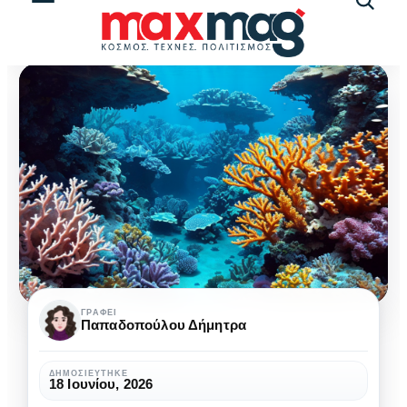
Αναζήτ
άρθρω
Κοραλλιογενείς
ΓΡΆΦΕΙ
Παπαδοπούλου Δήμητρα
ύφαλοι:
Οι
ΔΗΜΟΣΙΕΎΤΗΚΕ
18 Ιουνίου, 2026
ωκεανοί