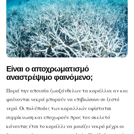
Είναι ο αποχρωματισμό
αναστρέψιμο φαινόμενο;
Παρά την απουσία ζωοξάνθελων τα κοράλλια αν και
φαίνοντ
ι νεκρά μπορ
ύν να επιβιώσο
ν σε ζεστό
α
ο
υ
νερό. Οι πολύποδες των κοραλλιών υφίστατ
αι
συρρίκνωση και υποχωρ
ύν προς τον σκελετό
ο
κάνοντ
ς έτσι το κοράλλι να μοιάζει νεκρό μέχρι οι
α