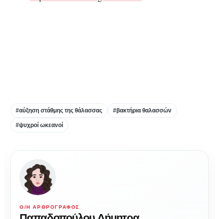
#αύξηση στάθμης της θάλασσας
#βακτήρια θαλασσών
#ψυχροί ωκεανοί
Ο/Η ΑΡΘΡΟΓΡΆΦΟΣ
Παπαδοπούλου Δήμητρα