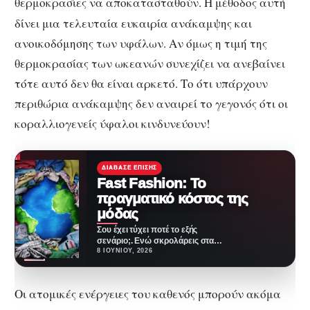
θερμοκρασίες να αποκατασταθ
ύν. Η μέθοδος αυτή
ο
δίνει μια τελευταία ευκαιρία ανάκαμψης και
ανοικοδόμησης των υφάλων. Αν όμως η τιμή της
θερμοκρασίας των ωκεανών συνεχίζει να ανεβαίνει
τότε αυτό δεν θα είναι αρκετό. Το ότι υπάρχουν
περιθώρια ανάκαμψης δεν αναιρεί το γεγονός ότι οι
κοραλλιογενείς ύφαλοι κινδυνεύουν!
ΔΙΆΒΑΣΕ ΕΠΊΣΗΣ
Fast Fashion: Το
πραγματικό κόστος της
μόδας
Σου έχει τύχει ποτέ το εξής
σενάριο;. Ενώ σκρολάρεις στα
social media, βλέπεις μια
8 ΙΟΥΝΊΟΥ, 2026
διαφήμιση ενός…
Οι ατομικές ενέργειες του καθενός μπορούν ακόμα