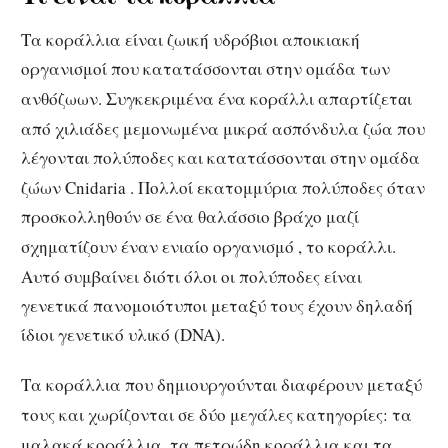
Τα κοράλλια είναι ζωική υδρόβιοι αποικιακή
οργανισμοί που κατατάσσοντ
ι στην ομάδα των
α
ανθόζωων. Συγκεκριμένα ένα κοράλλι απαρτίζετ
ι
α
από χιλιάδες μεμονωμένα μικρά ασπόνδυλα ζώα που
λέγοντ
ι πολύποδες και κατατάσσοντ
ι στην ομάδα
α
α
ζώων Cnidaria . Πολλοί εκατομμύρια πολύποδες όταν
προσκολληθ
ύν σε ένα θαλάσσιο βράχο μαζί
ο
σχηματίζ
υν έναν ενιαίο οργανισμό , το κοράλλι.
ο
Αυτό συμβαίνει διότι όλοι οι πολύποδες είναι
γενετικά πανομοιότυποι μεταξύ τους έχουν δηλαδή
ίδιοι γενετικό υλικό (DNA).
Τα κοράλλια που δημιουργούντ
ι διαφέρουν μεταξύ
α
τους και χωρίζ
νται σε δύο μεγάλες κατηγορίες: τα
ο
μαλακά κοράλλια, τα πετρώδη κοράλλια και τα