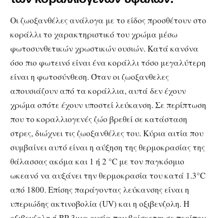
Οι ζωοξανθέλες ανάλογα με το είδος προσθέτουν στο
κοράλλι το χαρακτηριστικό του χρώμα μέσω
φωτοσυνθετικών χρωστικών ουσιών. Κατά κανόνα
όσο πιο φωτεινό είναι ένα κοράλλι τόσο μεγαλύτερη
είναι η φωτοσύνθεση. Όταν οι ζωοξανθελες
απουσιάζουν από τα κοράλλια, αυτά δεν έχουν
χρώμα οπότε έχουν υποστεί λεύκανση. Σε περίπτωση
που το κοραλλιογενές ζώο βρεθεί σε κατάσταση
στρες, διώχνει τις ζωοξανθέλες του. Κύρια αιτία που
συμβαίνει αυτό είναι η αύξηση της θερμοκρασίας της
θάλασσας ακόμα και 1 ή 2 °C με τον παγκόσμιο
ωκεανό να αυξάνει την θερμοκρασία του κατά 1.3°C
από 1800. Επίσης παράγοντας λεύκανσης είναι η
υπεριώδης ακτινοβολία (UV) και η οξιβενζολη. Η
οξιβενζολη ή BP-3μια ουσία που βρίσκετ
ι σε περίπου