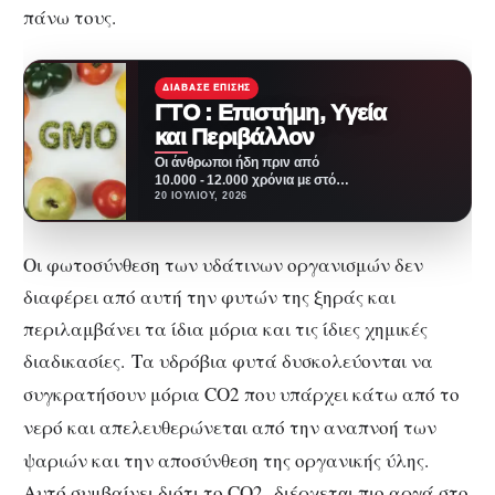
πάνω τους.
ΔΙΆΒΑΣΕ ΕΠΊΣΗΣ
ΓΤΟ : Επιστήμη, Υγεία
και Περιβάλλον
Οι άνθρωποι ήδη πριν από
10.000 - 12.000 χρόνια με στόχο
την βελτίωση της
20 ΙΟΥΛΊΟΥ, 2026
καθημερινότητάς είχαν…
Οι φωτοσύνθεση των υδάτινων οργανισμών δεν
διαφέρει από αυτή την φυτών της ξηράς και
περιλαμβάνει τα ίδια μόρια και τις ίδιες χημικές
διαδικασίες. Τα υδρόβια φυτά δυσκολεύοντ
ι να
α
συγκρατήσ
υν μόρια CO2 που υπάρχει κάτω από το
ο
νερό και απελευθερώνετ
ι από την αναπνοή των
α
ψαριών και την αποσύνθεση της οργανικής ύλης.
Αυτό συμβαίνει διότι το CO2 διέρχετ
ι πιο αργά στο
α