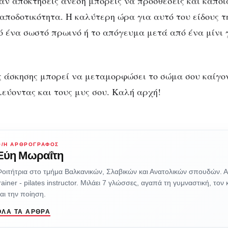
αν αποκτήσεις άνεση μπορείς να προσθέσεις και κάπο
αποδοτικότητα. Η καλύτερη ώρα για αυτό του είδους τ
ό ένα σωστό πρωινό ή το απόγευμα μετά από ένα μίνι 
ης άσκησης μπορεί να μεταμορφώσει το σώμα σου καίγο
εύοντας και τους μυς σου. Καλή αρχή!
Ο/Η ΑΡΘΡΟΓΡΆΦΟΣ
Εύη Μωραΐτη
οιτήτρια στο τμήμα Βαλκανικών, Σλαβικών και Ανατολικών σπουδών. 
rainer - pilates instructor. Μιλάει 7 γλώσσες, αγαπά τη γυμναστική, τον
αι την ποίηση.
ΌΛΑ ΤΑ ΆΡΘΡΑ