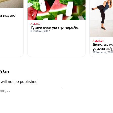
κι παντού
ΆΣΚΗΣΗ
Υγιεινά σνακ για την παραλία
6 Ιουλίου, 2017
ΆΣΚΗΣΗ
Διακοπές κα
γυμναστική 
22 Ιουνίου, 201
όλιο
will not be published.