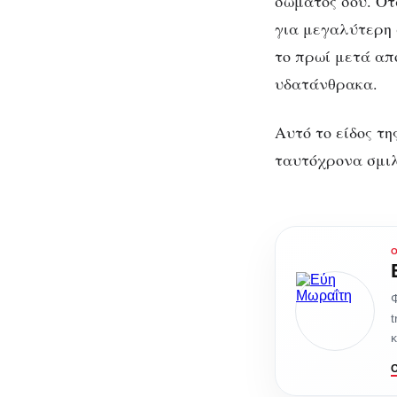
σώματος σου. Ότ
για μεγαλύτερη 
το πρωί μετά απ
υδατάνθρακα.
Αυτό το είδος τ
ταυτόχρονα σμιλ
Φ
t
κ