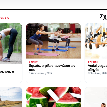
Σχ
AXMAG
ΆΣΚΗΣΗ
ΆΣΚΗΣΗ
Squats, ο φίλος των γλουτών
Aerial yoga
σου
οδηγός
σκηση, τι
3 Αυγούστου, 2017
27 Ιουλίου, 201