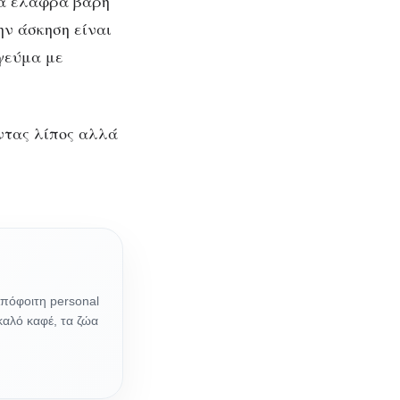
ια ελαφρά βάρη
ην άσκηση είναι
γεύμα με
ντας λίπος αλλά
Απόφοιτη personal
 καλό καφέ, τα ζώα