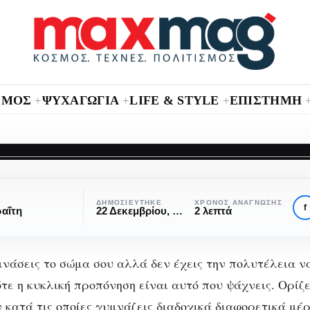
ΣΜΟΣ
ΨΥΧΑΓΩΓΙΑ
LIFE & STYLE
ΕΠΙΣΤΗΜΗ
+
+
+
ΆΣΚΗΣΗ
ΣΏΜΑ & ΥΓΕΊΑ
κλική προπόνηση 
ΔΗΜΟΣΙΕΎΤΗΚΕ
ΧΡΌΝΟΣ ΑΝΆΓΝΩΣΗΣ
f
αΐτη
22 Δεκεμβρίου, 2016
2 λεπτά
όσα θες να ξέρεις γι
μνάσεις το σώμα σου αλλά δεν έχεις την πολυτέλεια ν
αυτή!
τε η κυκλική προπόνηση είναι αυτό που ψάχνεις. Ορίζ
 κατά τις οποίες γυμνάζεις διαδοχικά διαφορετικά μέ