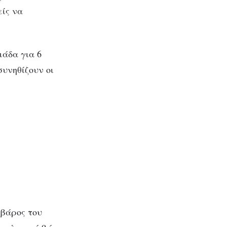
είς να
μάδα για 6
συνηθίζουν οι
 βάρος του