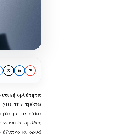
𝕏
in
✉
λιτική ορθότητα
α για την τρόπω
τητα με ανούσια
οινωνικές ομάδες
ο έξυπνο κι ορθά