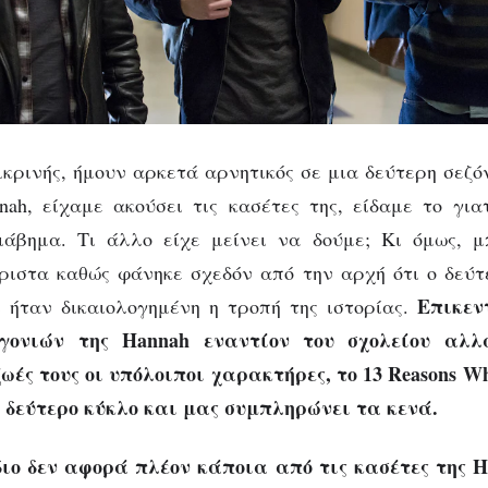
ικρινής, ήμουν αρκετά αρνητικός σε μια δεύτερη σεζό
nah, είχαμε ακούσει τις κασέτες της, είδαμε το για
ιάβημα. Τι άλλο είχε μείνει να δούμε; Κι όμως, 
ιστα καθώς φάνηκε σχεδόν από την αρχή ότι ο δεύτ
Επικεν
 ήταν δικαιολογημένη η τροπή της ιστορίας.
γονιών της Hannah εναντίον του σχολείου αλ
ζωές τους οι υπόλοιποι χαρακτήρες, το 13 Reasons W
ο δεύτερο κύκλο και μας συμπληρώνει τα κενά.
διο δεν αφορά πλέον κάποια από τις κασέτες της 