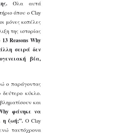
ης.
Όλα αυτά
ήριο όπου ο Clay
 οι μόνες κοπέλες
ιξη της ιστορίας
ο 13 Reasons Why
άλλη σειρά δεν
ογενειακή βία,
ενώ ο παράγοντας
 δεύτερο κύκλο.
οβληματίσουν και
 Why φάνηκε να
 η ζωή;”.
Ο Clay
 ενώ ταυτόχρονα