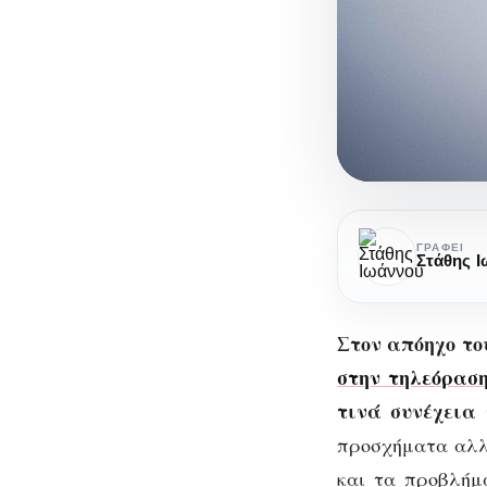
13
Reasons
ΓΡΆΦΕΙ
Στάθης 
Why:
Εντυπώσεις
Στον απόηχο το
από
το
στην τηλεόρασ
δεύτερο
τινά συνέχεια 
κύκλο!
προσχήματα αλλά
και τα προβλήμα