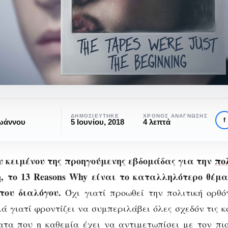
ΔΗΜΟΣΙΕΎΤΗΚΕ
ΧΡΌΝΟΣ ΑΝΆΓΝΩΣΗΣ
f
Ιωάννου
5 Ιουνίου, 2018
4 λεπτά
υ κειμένου της προηγούμενης εβδομάδας για την
πο
η
, το 13 Reasons Why είναι το καταλληλότερο θέμ
SERIES REVIEW
ΠΡΟΤΆΣΕΙΣ ΣΕΙΡΏΝ
ΣΕΙΡΈΣ
ΤΗΛΕΌΡΑΣΗ
του διαλόγου.
Όχι γιατί προωθεί την πολιτική ορθό
13 Reasons Why:
 γιατί φροντίζει να συμπεριλάβει όλες σχεδόν τις κ
τα που η καθεμία έχει να αντιμετωπίσει με τον πι