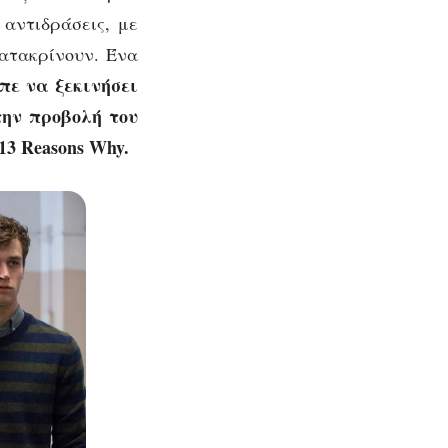
ο
 αντιδράσεις, με
κατακρίνουν. Ένα
πε να ξεκινήσει
την προβολή του
13 Reasons Why.