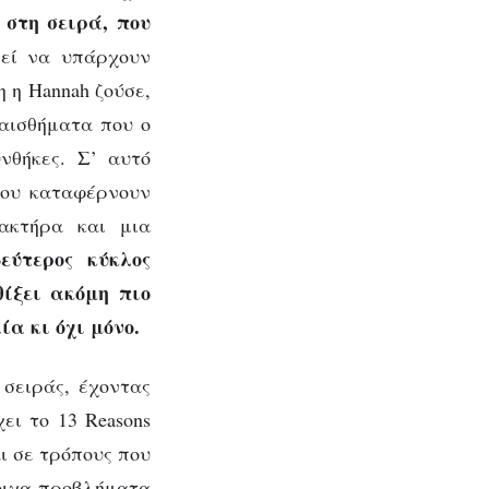
 στη σειρά, που
ί να υπάρχουν
η η Hannah ζούσε,
ναισθήματα που ο
νθήκες. Σ’ αυτό
που καταφέρνουν
ακτήρα και μια
δεύτερος κύκλος
θίξει ακόμη πιο
α κι όχι μόνο.
 σειράς, έχοντας
ει το 13 Reasons
ι σε τρόπους που
οιχα προβλήματα