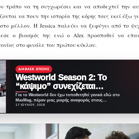
ν τρόπο να τη συγχωρέσει και να αποδεχτεί την αυ
ζονται να πουν την ιστορία της κόρης τους εκεί έξω 
 στο μέλλον. Η Jessica παλεύει να ξεφύγει από το ψ
εσε ο βιασμός της ενώ ο Alex προσπαθεί να επα
ονίας στο φινάλε του πρώτου κύκλου.
ΔΙΆΒΑΣΕ ΕΠΊΣΗΣ
Westworld Season 2: To
“κάψιμο” συνεχίζεται…
Για το Westworld δεν έχω τοποθετηθεί γενικά εδώ στο
MaxMag, πέραν μιας μικρής αναφοράς στους
εξαιρετικούς…
17 ΙΟΥΛΊΟΥ, 2018